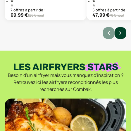
7
offre
s
à partir de :
5
offre
s
à partir de :
69,99
€
47,99
€
120
€ neuf
79
€ neuf
LES AIRFRYERS
STARS
Besoin d'un airfryer mais vous manquez d'inspiration ?
Retrouvez ici les airfryers reconditionnés les plus
recherchés sur Combak.