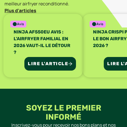
meilleur
airfryer
reconditionné
.
Plus d'articles
Avis
Avis
NINJA AF550EU AVIS :
NINJA CRISPI P
L’AIRFRYER FAMILIAL EN
LE BON AIRFRY
2026 VAUT-IL LE DÉTOUR
2026 ?
?
LIRE L'ARTICLE
LIRE L
SOYEZ LE PREMIER
INFORMÉ
Inscrivez-vous pour recevoir nos bons plans et nos