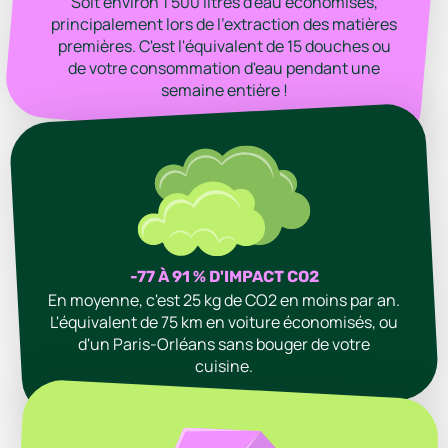
Soit environ 1 500 litres d'eau économisés,
principalement lors de l'extraction des matières
premières. C'est l'équivalent de 15 douches ou
de votre consommation d'eau pendant une
semaine entière !
-77 À 91 % D'IMPACT CO2
En moyenne, c'est 25 kg de CO2 en moins par an.
L'équivalent de 75 km en voiture économisés, ou
d'un Paris-Orléans sans bouger de votre
cuisine.