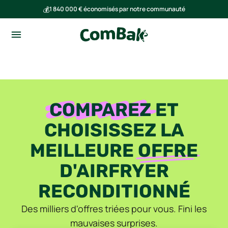
💰
1 840 000 € économisés par notre communauté
🌍
Ensemble, nous avons évité l'émission de 293 tonnes de CO₂
COMPAREZ
ET
CHOISISSEZ LA
MEILLEURE
OFFRE
D'AIRFRYER
RECONDITIONNÉ
Des milliers d'offres triées pour vous. Fini les
mauvaises surprises.