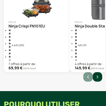
NINJA
NINJA
Ninja Crispi FN101EU
Ninja Double Sta
4.4
/5 (
213
)
4
/5 (
11
)
7
offre
s
à partir de :
4
offre
s
à partir de :
69,99
€
149,99
€
120
€ neuf
200
€ neuf
POURQUOI UTILISER