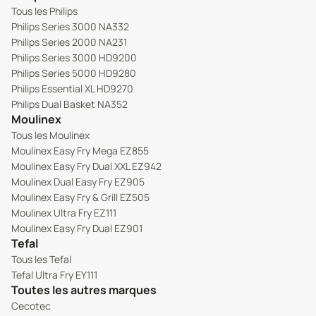
gamme. Cela rend accessibles les références premium
Tous les Philips
comme les Ninja Foodi dual zone, les Philips Series 5000
Philips Series 3000 NA332
ou 7000, ou les Cosori Édition Premium Chef, qui
Philips Series 2000 NA231
représentent un investissement notable en neuf.
Philips Series 3000 HD9200
L'argument écologique compte aussi sur le petit
Philips Series 5000 HD9280
électroménager. Un airfryer est principalement composé
Philips Essential XL HD9270
de plastiques, de métaux et de composants
Philips Dual Basket NA352
Moulinex
électroniques dont la fabrication mobilise des
Tous les Moulinex
ressources. En prolongeant la durée de vie d'un appareil
Moulinex Easy Fry Mega EZ855
parfaitement fonctionnel, on évite la production d'un
Moulinex Easy Fry Dual XXL EZ942
nouveau modèle et la mise au rebut d'un ancien. À
Moulinex Dual Easy Fry EZ905
l'échelle d'un marché qui dépasse plusieurs millions
Moulinex Easy Fry & Grill EZ505
d'unités vendues par an en France, l'impact est loin d'être
Moulinex Ultra Fry EZ111
négligeable. Certaines marques l'ont d'ailleurs intégré
Moulinex Easy Fry Dual EZ901
dans leur stratégie : Ninja propose son propre
Tefal
programme de reconditionné officiel, avec des appareils
Tous les Tefal
repackagés dans des emballages respectant les normes
Tefal Ultra Fry EY111
écologiques.
Toutes les autres marques
UN AIRFRYER
Cecotec