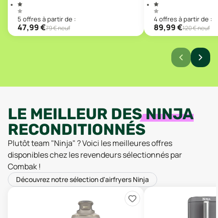
5
offre
s
à partir de :
4
offre
s
à partir de :
47,99
€
89,99
€
79
€ neuf
120
€ neuf
LE MEILLEUR DES
NINJA
RECONDITIONNÉS
Plutôt team "
Ninja
" ? Voici les meilleures offres
disponibles chez les revendeurs sélectionnés par
Combak !
Découvrez notre sélection d'airfryers Ninja