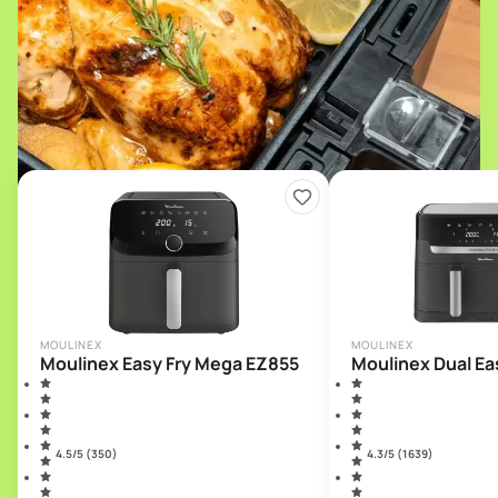
MOULINEX
MOULINEX
Moulinex Easy Fry Mega EZ855
Moulinex Dual Ea
4.5
/5 (
350
)
4.3
/5 (
1 639
)