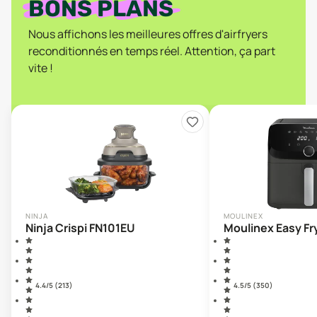
BONS PLANS
Nous affichons les meilleures offres d'airfryers
reconditionnés en temps réel. Attention, ça part
vite !
NINJA
MOULINEX
Ninja Crispi FN101EU
Moulinex Easy F
4.4
/5 (
213
)
4.5
/5 (
350
)