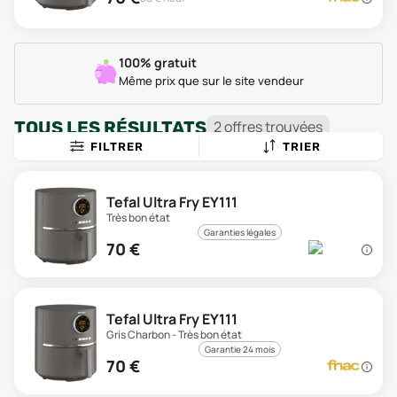
100% gratuit
Même prix que sur le site vendeur
TOUS LES RÉSULTATS
2
offre
s
trouvée
s
FILTRER
TRIER
Tefal Ultra Fry EY111
Très bon état
Garanties légales
70
€
Tefal Ultra Fry EY111
Gris Charbon - Très bon état
Garantie 24 mois
70
€