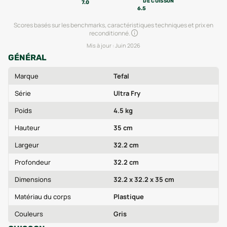
DE CUISSON
7.0
6.5
Scores basés sur les benchmarks, caractéristiques techniques et prix en
reconditionné.
Mis à jour :
Juin 2026
GÉNÉRAL
Marque
Tefal
Série
Ultra Fry
Poids
4.5 kg
Hauteur
35 cm
Largeur
32.2 cm
Profondeur
32.2 cm
Dimensions
32.2 x 32.2 x 35 cm
Matériau du corps
Plastique
Couleurs
Gris