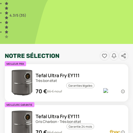
4.3
/5 (
35
)
NOTRE SÉLECTION
MEILLEUR PRIX
Tefal Ultra Fry EY111
Très bon état
Garanties légales
70
€
86
€ neuf
MEILLEURE GARANTIE
Tefal Ultra Fry EY111
Gris Charbon - Très bon état
Garantie 24 mois
70
€
86
€ neuf