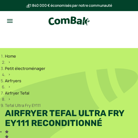
💰
1 840 000 € économisés par notre communauté
🌍
Ensemble, nous avons évité l'émission de 293 tonnes de CO₂
Home
Petit électroménager
Airfryers
Airfryer Tefal
Tefal Ultra Fry EY111
AIRFRYER TEFAL ULTRA FRY
EY111 RECONDITIONNÉ