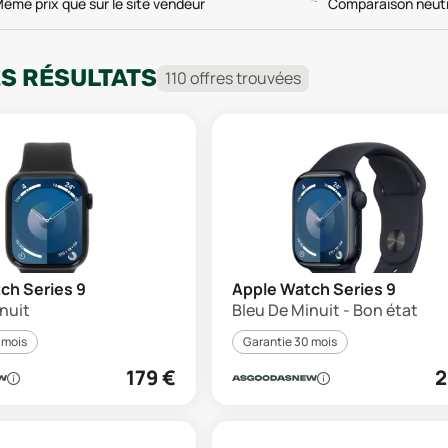
ême prix que sur le site vendeur
Comparaison neut
ES RÉSULTATS
110
offre
s
trouvée
s
ch Series 9
Apple Watch Series 9
nuit
Bleu De Minuit - Bon état
 mois
Garantie 30 mois
179
€
2