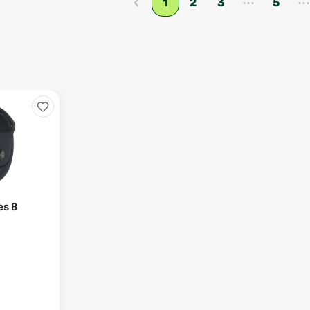
‹
1
2
3
5
es 8