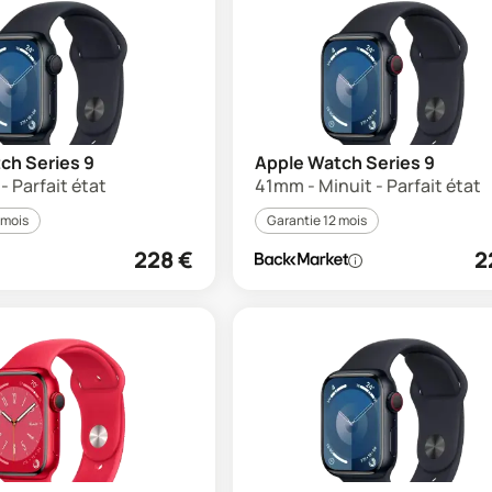
ch Series 9
Apple Watch Series 9
- Parfait état
41mm - Minuit - Parfait état
 mois
Garantie 12 mois
228
€
2