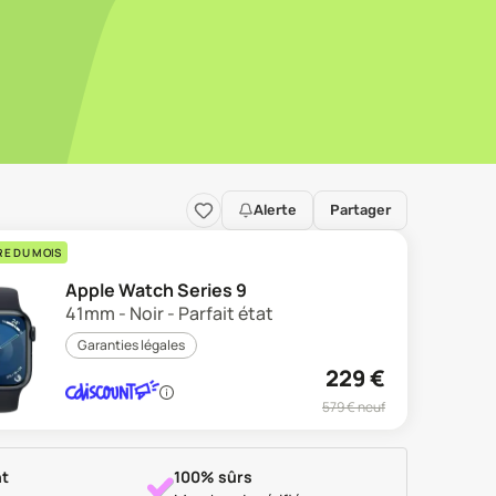
Alerte
Partager
RE DU MOIS
Apple Watch Series 9
41mm - Noir - Parfait état
Garanties légales
229
€
579
€ neuf
t
100% sûrs