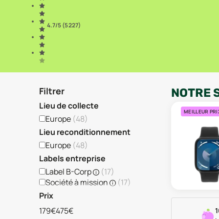
4.7
/5 (
5 227
)
Filtrer
NOTRE 
Lieu de collecte
MEILLEUR PRI
Europe
(
48
)
Lieu reconditionnement
Europe
(
48
)
Labels entreprise
Label B-Corp
(
17
)
Société à mission
(
17
)
Prix
179€
475€
1