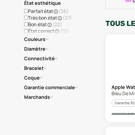
M
État esthétique
Parfait état
(
36
)
Très bon état
(
27
)
TOUS L
Bon état
(
22
)
État correct
(
10
)
Couleurs
Diamètre
Connectivité
Bracelet
Coque
Apple Wat
Garantie commerciale
Bleu De Mi
Marchands
Garantie 30