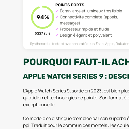
POINTS FORTS
Écran large et lumineux très lisible
94
%
Connectivité complète (appels,
messages)
Processeur rapide et fluide
5 227
avis
Design élégant et polyvalent
Synthèse des tests et avis constatés sur :
Fnac, Apple, Rakuten
POURQUOI FAUT-IL ACH
APPLE WATCH SERIES 9 : DESC
L’Apple Watch Series 9, sortie en 2023, est bien pl
quotidien et technologies de pointe. Son format élé
exceptionnelle.
Ce modèle se distingue d’emblée par son superbe 
ppi. Traduit pour le commun des mortels : les coul