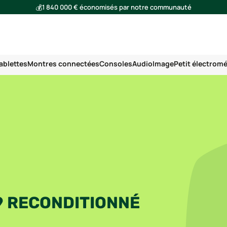
💰
1 840 000 € économisés par notre communauté
🌍
Ensemble, nous avons évité l'émission de 293 tonnes de CO₂
ablettes
Montres connectées
Consoles
Audio
Image
Petit électrom
9 RECONDITIONNÉ