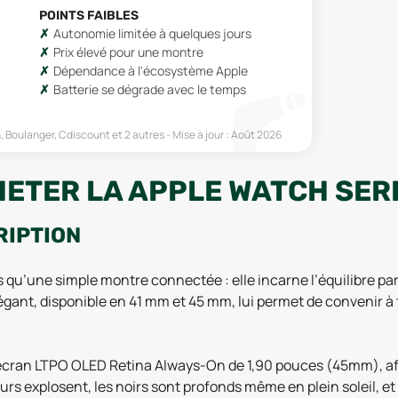
POINTS FAIBLES
Autonomie limitée à quelques jours
Prix élevé pour une montre
Dépendance à l'écosystème Apple
Batterie se dégrade avec le temps
, Boulanger, Cdiscount
et 2 autres
Mise à jour :
Août 2026
ETER LA APPLE WATCH SERI
RIPTION
us qu’une simple montre connectée : elle incarne l’équilibre par
gant, disponible en 41 mm et 45 mm, lui permet de convenir à to
écran LTPO OLED Retina Always-On de 1,90 pouces (45mm), aff
eurs explosent, les noirs sont profonds même en plein soleil, 