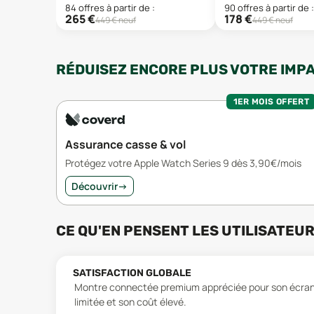
84
offre
s
à partir de :
90
offre
s
à partir de :
265
€
178
€
449
€ neuf
449
€ neuf
RÉDUISEZ ENCORE PLUS VOTRE IMP
1ER MOIS OFFERT
Assurance casse & vol
Protégez votre Apple Watch Series 9 dès 3,90€/mois
Découvrir
→
CE QU'EN PENSENT LES UTILISATEU
SATISFACTION GLOBALE
Montre connectée premium appréciée pour son écran e
limitée et son coût élevé.