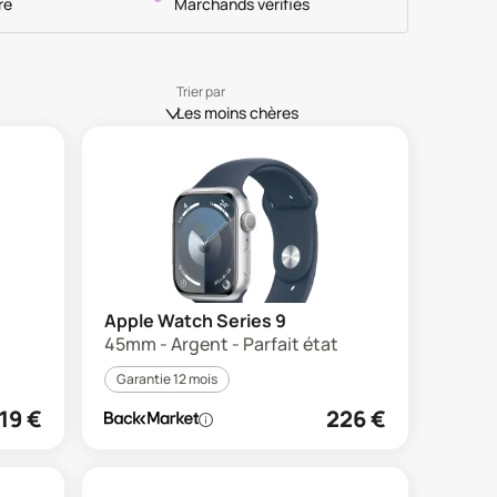
re
Marchands vérifiés
Trier par
Les moins chères
Apple Watch Series 9
45mm - Argent - Parfait état
Garantie 12 mois
19
€
226
€