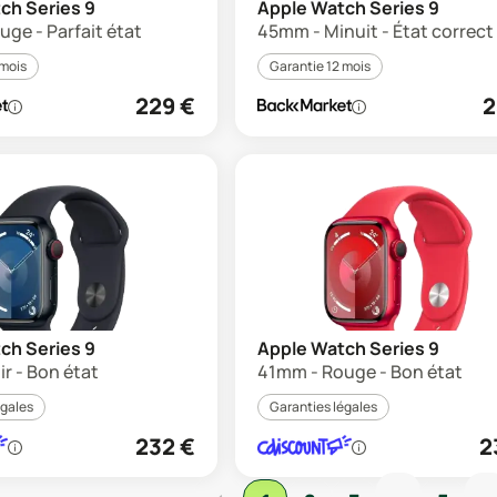
ch Series 9
Apple Watch Series 9
ge - Parfait état
45mm - Minuit - État correct
 mois
Garantie 12 mois
229
€
2
ch Series 9
Apple Watch Series 9
r - Bon état
41mm - Rouge - Bon état
égales
Garanties légales
232
€
2
...
...