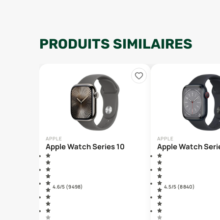
PRODUITS SIMILAIRES
APPLE
APPLE
Apple Watch Series 10
Apple Watch Seri
4.6
/5 (
9 498
)
4.5
/5 (
8 840
)