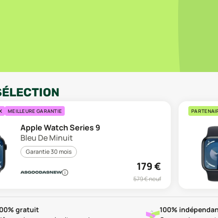
SÉLECTION
X
MEILLEURE GARANTIE
PARTENAI
Apple Watch Series 9
Bleu De Minuit
Garantie 30 mois
179
€
579
€ neuf
00% gratuit
100% indépendan