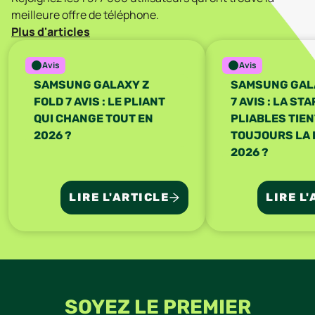
meilleure offre
de téléphone
.
Plus d'articles
Avis
Avis
SAMSUNG GALAXY Z
SAMSUNG GALA
FOLD 7 AVIS : LE PLIANT
7 AVIS : LA ST
QUI CHANGE TOUT EN
PLIABLES TIE
2026 ?
TOUJOURS LA 
2026 ?
LIRE L'ARTICLE
LIRE L
SOYEZ LE PREMIER