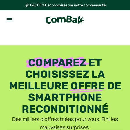
💰
1 840 000 € économisés par notre communauté
🌍
Ensemble, nous avons évité l'émission de 293 tonnes de CO₂
COMPAREZ
ET
CHOISISSEZ LA
MEILLEURE
OFFRE
DE
SMARTPHONE
RECONDITIONNÉ
Des milliers d’offres triées pour vous. Fini les
mauvaises surprises.