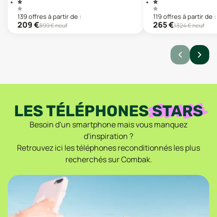
139
offre
s
à partir de :
119
offre
s
à partir de :
209
€
265
€
899
€ neuf
1324
€ neuf
LES TÉLÉPHONES
STARS
Besoin d'un smartphone mais vous manquez
d'inspiration ?
Retrouvez ici les téléphones reconditionnés les plus
recherchés sur Combak.