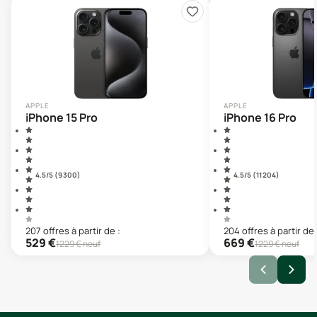
APPLE
APPLE
iPhone 15 Pro
iPhone 16 Pro
4.5
/5 (
9 300
)
4.5
/5 (
11 204
)
207
offre
s
à partir de :
204
offre
s
à partir de 
529
€
669
€
1229
€ neuf
1229
€ neuf