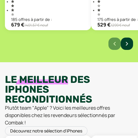
185
offre
s
à partir de :
175
offre
s
à partir de :
679
€
529
€
1401,57
€ neuf
1299
€ neuf
LE
MEILLEUR
DES
IPHONES
RECONDITIONNÉS
Plutôt team "Apple" ? Voici les meilleures offres
disponibles chez les revendeurs sélectionnés par
Combak !
Découvrez notre sélection d'iPhones