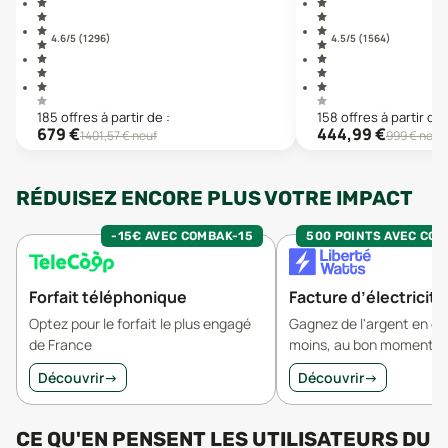
4.6
/5 (
1 296
)
4.5
/5 (
1 564
)
185
offre
s
à partir de :
158
offre
s
à partir de 
679
€
444,99
€
1401,57
€ neuf
999
€ neuf
RÉDUISEZ ENCORE PLUS VOTRE IMPACT
-15€ AVEC COMBAK-15
500 POINTS AVEC CO
Forfait téléphonique
Facture d’électricité
Optez pour le forfait le plus engagé
Gagnez de l'argent en 
de France
moins, au bon moment.
Découvrir
→
Découvrir
→
CE QU'EN PENSENT LES UTILISATEURS
DU