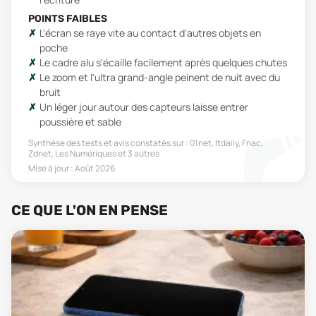
POINTS FAIBLES
L'écran se raye vite au contact d'autres objets en
poche
Le cadre alu s'écaille facilement après quelques chutes
Le zoom et l'ultra grand-angle peinent de nuit avec du
bruit
Un léger jour autour des capteurs laisse entrer
poussière et sable
Synthèse des tests et avis constatés sur :
01net, Itdaily, Fnac,
Zdnet, Les Numériques
et 3 autres
Mise à jour :
Août 2026
CE QUE L'ON EN PENSE