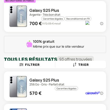
RECONDITIONNÉ EN FRANCE
Galaxy S25 Plus
Argente - Très bon état
Garanties légales
Reconditionné en FR
700
€
1172,05
€ neuf
100% gratuit
Même prix que sur le site vendeur
TOUS LES RÉSULTATS
93
offre
s
trouvée
s
FILTRER
TRIER
Galaxy S25 Plus
256 Go - Gris - Parfait état
Garanties légales
570
€