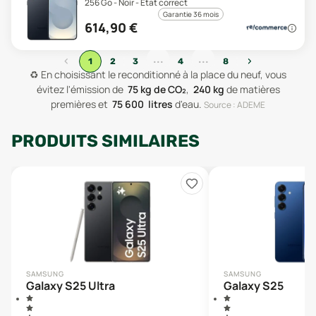
256 Go - Noir - État correct
Garantie 36 mois
614,90
€
...
...
‹
›
1
2
3
4
8
♻️
En choisissant le reconditionné à la place du neuf, vous
évitez l'émission de
75
kg de CO₂
,
240
kg
de matières
premières
et
75 600
litres
d'eau
.
Source : ADEME
PRODUITS SIMILAIRES
SAMSUNG
SAMSUNG
Galaxy S25 Ultra
Galaxy S25