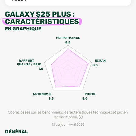
GALAXY S25 PLUS
:
CARACTÉRISTIQUES
EN GRAPHIQUE
PERFORMANCE
8.5
RAPPORT
ÉCRAN
QUALITÉ / PRIX
8.5
7.0
AUTONOMIE
PHOTO
8.5
8.0
Scores basés sur les benchmarks, caractéristiques techniques et prix en
reconditionné.
Mis à jour :
Avril 2026
GÉNÉRAL