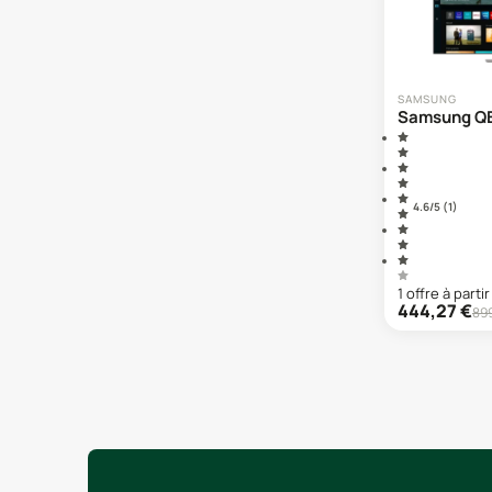
SAMSUNG
Samsung Q
4.6
/5 (
1
)
1
offre
à partir
444,27
€
89