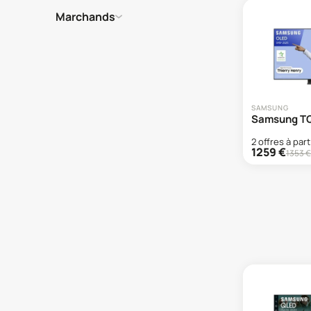
Marchands
SAMSUNG
Samsung T
2
offre
s
à part
1259
€
1353
€