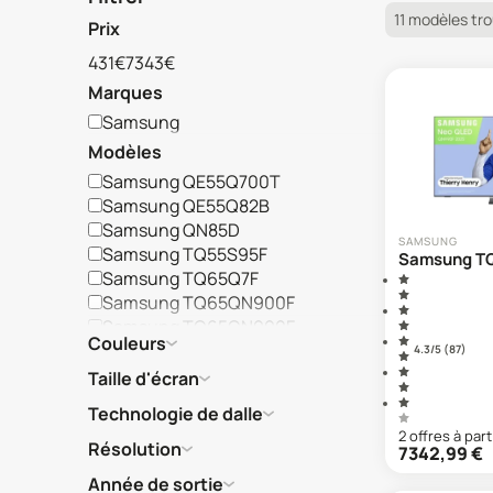
11 modèles tr
Prix
431€
7343€
Marques
Samsung
Modèles
Samsung QE55Q700T
Samsung QE55Q82B
Samsung QN85D
SAMSUNG
Samsung TQ55S95F
Samsung T
Samsung TQ65Q7F
Samsung TQ65QN900F
Samsung TQ65QN990F
Couleurs
Samsung TQ83S90F
4.3
/5 (
87
)
Samsung TQ85QN990F
Taille d'écran
Samsung TU65DU7175
Technologie de dalle
Samsung UE49KS7000
2
offre
s
à part
Résolution
7342,99
€
Année de sortie