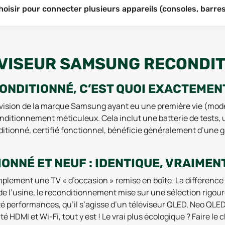
isir pour connecter plusieurs appareils (consoles, barres 
ÉVISEUR SAMSUNG RECONDIT
NDITIONNÉ, C’EST QUOI EXACTEMENT
ision de la marque Samsung ayant eu une première vie (modèle 
nditionnement méticuleux. Cela inclut une batterie de tests, u
itionné, certifié fonctionnel, bénéficie généralement d’une ga
NNÉ ET NEUF : IDENTIQUE, VRAIMENT
plement une TV « d’occasion » remise en boîte. La différence 
ste de l’usine, le reconditionnement mise sur une sélection r
té performances, qu’il s’agisse d’un téléviseur QLED, Neo QLE
té HDMI et Wi-Fi, tout y est ! Le vrai plus écologique ? Faire