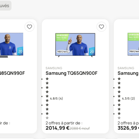
ouvés
SAMSUNG
SAMSUNG
Q85QN990F
Samsung TQ65QN900F
Samsung
4.8
/5 (
4
)
4.3
/5 (
2
)
ir de :
2
offre
s
à partir de :
2
offre
s
à p
2014,99
€
3526,99
2088
€ neuf