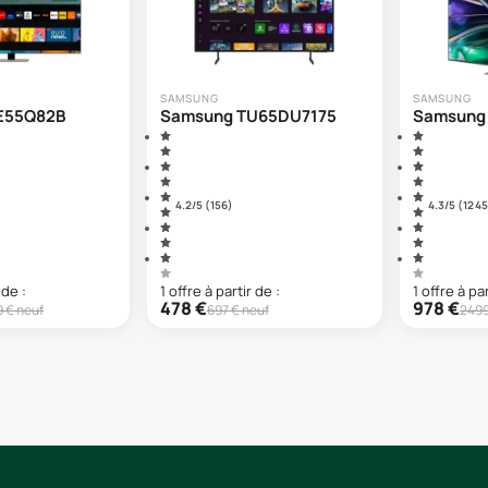
SAMSUNG
SAMSUNG
E55Q82B
Samsung TU65DU7175
Samsung
4.2
/5 (
156
)
4.3
/5 (
12 4
 de :
1
offre
à partir de :
1
offre
à par
478
€
978
€
9
€ neuf
697
€ neuf
249