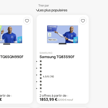
Trier par
Les plus populaires
SAMSUNG
 TQ65QN990F
Samsung TQ83S90F
4.5
/5 (
19
)
artir de :
2
offre
s
à partir de :
€
1853,99
€
2299
€ neuf