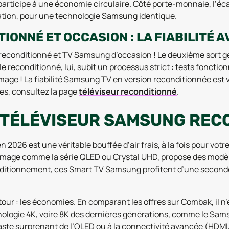
participe à une économie circulaire. Côté porte-monnaie, l’éc
ation, pour une technologie Samsung identique.
ONNÉ ET OCCASION : LA FIABILITÉ 
econditionné et TV Samsung d’occasion ! Le deuxième sort gé
e reconditionné, lui, subit un processus strict : tests fonctio
llumage ! La fiabilité Samsung TV en version reconditionnée est
es, consultez la page
téléviseur reconditionné
.
 TÉLÉVISEUR SAMSUNG RECO
2026 est une véritable bouffée d’air frais, à la fois pour votr
d’image comme la série QLED ou Crystal UHD, propose des m
tionnement, ces Smart TV Samsung profitent d’une seconde vi
our : les économies. En comparant les offres sur Combak, il n
echnologie 4K, voire 8K des dernières générations, comme le
traste surprenant de l’OLED ou à la connectivité avancée (HDMI