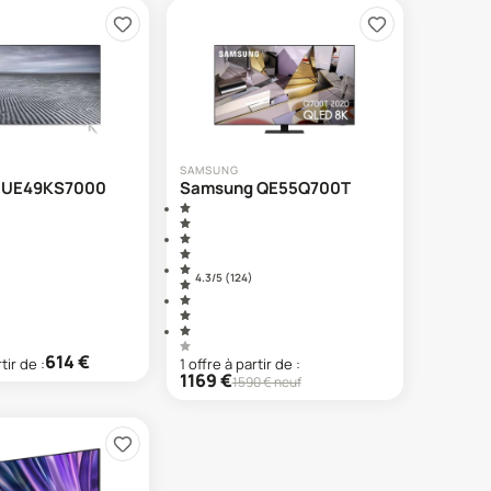
SAMSUNG
 UE49KS7000
Samsung QE55Q700T
4.3
/5 (
124
)
614
€
tir de :
1
offre
à partir de :
1169
€
1590
€ neuf