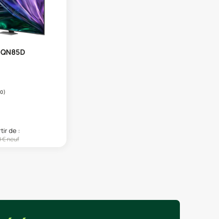
 QN85D
50
)
tir de :
9
€ neuf