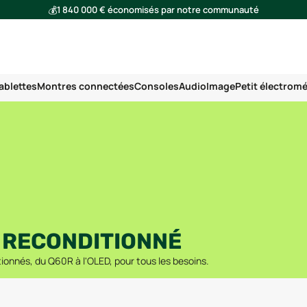
💰
1 840 000 € économisés par notre communauté
🌍
Ensemble, nous avons évité l'émission de 293 tonnes de CO₂
ablettes
Montres connectées
Consoles
Audio
Image
Petit électrom
 RECONDITIONNÉ
onnés, du Q60R à l'OLED, pour tous les besoins.