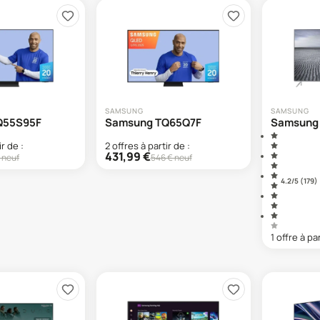
SAMSUNG
SAMSUNG
Q55S95F
Samsung TQ65Q7F
Samsung
ir de :
2
offre
s
à partir de :
431,99
€
 neuf
546
€ neuf
4.2
/5 (
179
)
1
offre
à par