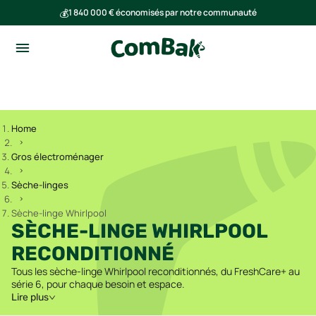
💰
1 840 000 € économisés par notre communauté
🌍
Ensemble, nous avons évité l'émission de 293 tonnes de CO₂
Home
Gros électroménager
Sèche-linges
Sèche-linge Whirlpool
SÈCHE-LINGE WHIRLPOOL
RECONDITIONNÉ
Tous les sèche-linge Whirlpool reconditionnés, du FreshCare+ au
série 6, pour chaque besoin et espace.
Lire plus