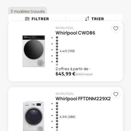
3 modèles trouvés
FILTRER
TRIER
WHIRLPOOL
Whirlpool CWD86
4.4
/5 (
139
)
2
offre
s
à partir de :
645,99
€
699
€ neuf
WHIRLPOOL
Whirlpool FFTDNM229X2
4.3
/5 (
286
)