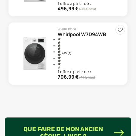
1
offre
à partir de :
496,99
€
499
€ neuf
WHIRLPOOL
Whirlpool W7D94WB
4
/5 (
1
)
1
offre
à partir de :
706,99
€
741
€ neuf
QUE FAIRE DE MON ANCIEN