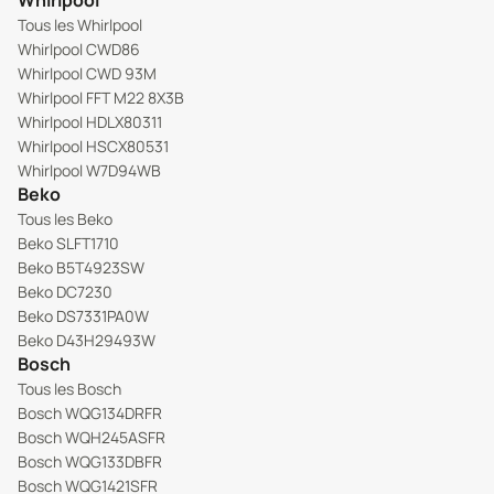
Tous les Whirlpool
Whirlpool CWD86
Whirlpool CWD 93M
Whirlpool FFT M22 8X3B
Whirlpool HDLX80311
Whirlpool HSCX80531
Whirlpool W7D94WB
Beko
Tous les Beko
Beko SLFT1710
Beko B5T4923SW
Beko DC7230
Beko DS7331PA0W
Beko D43H29493W
Bosch
Tous les Bosch
Bosch WQG134DRFR
Bosch WQH245ASFR
Bosch WQG133DBFR
Bosch WQG1421SFR