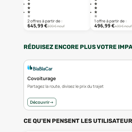
2
offre
s
à partir de :
1
offre
à partir de :
645,99
€
496,99
€
699
€ neuf
499
€ neuf
RÉDUISEZ ENCORE PLUS VOTRE IMP
Covoiturage
Partagez la route, divisez le prix du trajet
Découvrir
→
CE QU'EN PENSENT LES UTILISATEU