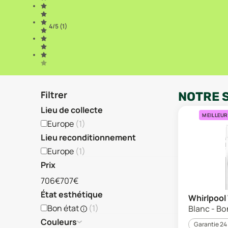
4
/5 (
1
)
Filtrer
NOTRE 
Lieu de collecte
MEILLEUR
Europe
(
1
)
Lieu reconditionnement
Europe
(
1
)
Prix
706€
707€
État esthétique
Whirlpoo
Bon état
(
1
)
Blanc - Bo
Couleurs
Garantie 24