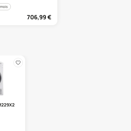
 mois
706,99
€
M229X2