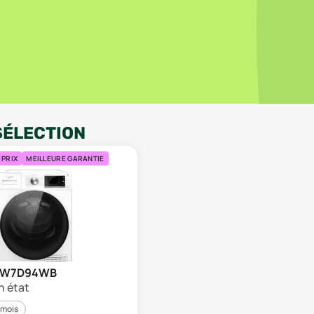
SÉLECTION
 PRIX
MEILLEURE GARANTIE
l W7D94WB
n état
 mois