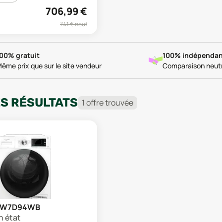
706,99
€
741
€ neuf
00% gratuit
100% indépendan
ême prix que sur le site vendeur
Comparaison neut
ES RÉSULTATS
1
offre
trouvée
l W7D94WB
n état