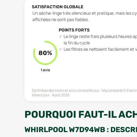
SATISFACTION GLOBALE
Un sèche-linge très silencieux et pratique, mais les c
affichées ne sont pas fiables.
POINTS FORTS
Le linge reste frais plusieurs heures a
la fin du cycle
Les filtres se nettoient facilement et v
80
%
1
avis
Synthèse des tests et avis constatés sur :
Mycomparatif, Elect
Mise à jour :
Août 2026
POURQUOI FAUT-IL AC
WHIRLPOOL W7D94WB : DESCR