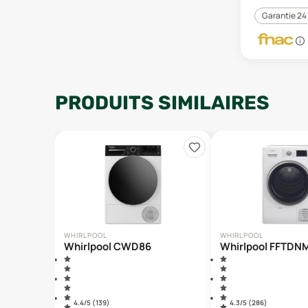
Garantie 24
PRODUITS SIMILAIRES
WHIRLPOOL
WHIRLPOOL
Whirlpool CWD86
Whirlpool FFTDN
4.4
/5 (
139
)
4.3
/5 (
286
)