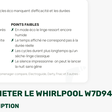
ycles éco manquent d'efficacité et les durées
POINTS FAIBLES
près
En mode éco le linge ressort encore
humide
ite
Le temps affiché ne correspond pas à la
durée réelle
Les cycles durent plus longtemps qu'un
sèche-linge classique
Le silence impressionne: on peut le lancer
la nuit sans gêne
romenager-compare, Electroguide, Darty, Fnac
et 3 autres
HETER LE WHIRLPOOL W7D9
IPTION