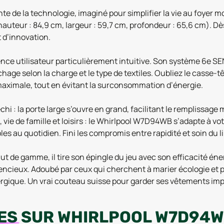
e de la technologie, imaginé pour simplifier la vie au foyer 
uteur : 84,9 cm, largeur : 59,7 cm, profondeur : 65,6 cm). Dès
t d’innovation.
nce utilisateur particulièrement intuitive. Son système 6e S
hage selon la charge et le type de textiles. Oubliez le casse-tê
maximale, tout en évitant la surconsommation d’énergie.
chi : la porte large s’ouvre en grand, facilitant le remplissag
 vie de famille et loisirs : le Whirlpool W7D94WB s’adapte à vo
es au quotidien. Fini les compromis entre rapidité et soin du li
t de gamme, il tire son épingle du jeu avec son efficacité én
ncieux. Adoubé par ceux qui cherchent à marier écologie et pr
llergique. Un vrai couteau suisse pour garder ses vêtements im
ES
SUR
WHIRLPOOL W7D94