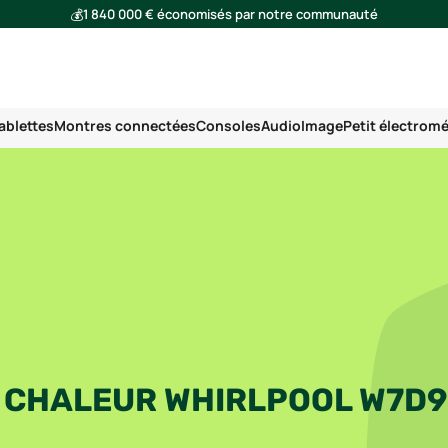
💰
1 840 000 € économisés par notre communauté
🌍
Ensemble, nous avons évité l'émission de 293 tonnes de CO₂
ablettes
Montres connectées
Consoles
Audio
Image
Petit électrom
À CHALEUR WHIRLPOOL W7D