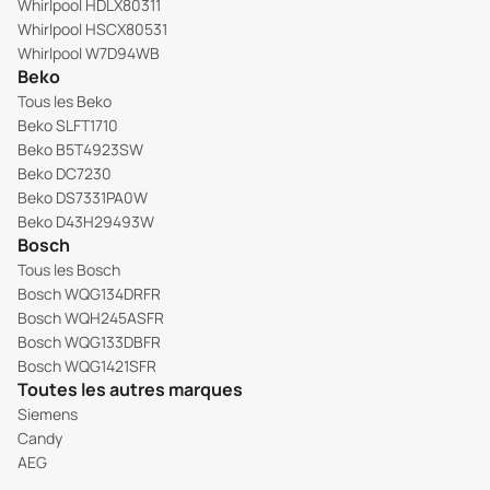
Whirlpool HDLX80311
Whirlpool HSCX80531
Whirlpool W7D94WB
Beko
Tous les Beko
Beko SLFT1710
Beko B5T4923SW
Beko DC7230
Beko DS7331PA0W
Beko D43H29493W
Bosch
Tous les Bosch
Bosch WQG134DRFR
Bosch WQH245ASFR
Bosch WQG133DBFR
Bosch WQG1421SFR
Toutes les autres marques
Siemens
Candy
AEG