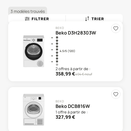
3 modèles trouvés
FILTRER
TRIER
BEKO
Beko D3H28303W
4.5
/5 (
120
)
2
offre
s
à partir de :
358,99
€
494
€ neuf
BEKO
Beko DCB816W
1
offre
à partir de :
327,99
€