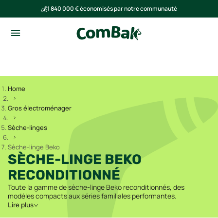
💰
1 840 000 € économisés par notre communauté
🌍
Ensemble, nous avons évité l'émission de 293 tonnes de CO₂
Home
Gros électroménager
Sèche-linges
Sèche-linge Beko
SÈCHE-LINGE BEKO
RECONDITIONNÉ
Toute la gamme de sèche-linge Beko reconditionnés, des
modèles compacts aux séries familiales performantes.
Lire plus