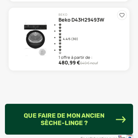
BEKO
Beko D43H29493W
4.4
/5 (
30
)
1
offre
à partir de :
480,99
€
649
€ neuf
QUE FAIRE DE MON ANCIEN
SÈCHE-LINGE ?