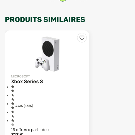
PRODUITS SIMILAIRES
MICROSOFT
Xbox Series S
4.4
/5 (
1 385
)
16
offre
s
à partir de :
313
€