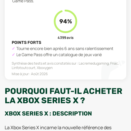
Game Pass.
94
%
4 399
avis
POINTS FORTS
Tourne encore bien après 6 ans sans ralentissement
Le Game Pass offre un catalogue de jeux varié
Synthèse des tests et avis constatés sur :
Lacremedugaming, Fnac,
Linfotoutcourt, Xboxygen
Mise à jour :
Août 2026
POURQUOI FAUT-IL ACHETER
LA XBOX SERIES X ?
XBOX SERIES X : DESCRIPTION
La Xbox Series X incarne la nouvelle référence des