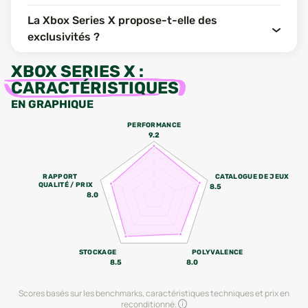
La Xbox Series X propose-t-elle des
exclusivités ?
XBOX SERIES X
:
CARACTÉRISTIQUES
EN GRAPHIQUE
PERFORMANCE
9.2
RAPPORT
CATALOGUE DE JEUX
QUALITÉ / PRIX
8.5
8.0
STOCKAGE
POLYVALENCE
8.5
8.0
Scores basés sur les benchmarks, caractéristiques techniques et prix en
reconditionné.