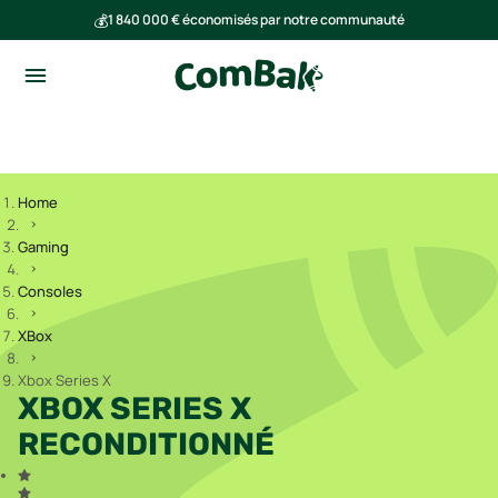
💰
1 840 000 € économisés par notre communauté
🌍
Ensemble, nous avons évité l'émission de 293 tonnes de CO₂
Home
Gaming
Consoles
XBox
Xbox Series X
XBOX SERIES X
RECONDITIONNÉ