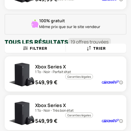
100% gratuit
Même prix que sur le site vendeur
TOUS LES RÉSULTATS
19
offre
s
trouvée
s
FILTRER
TRIER
Xbox Series X
1 To - Noir - Parfait état
Garanties légales
549,99
€
Xbox Series X
1 To - Noir - Très bon état
Garanties légales
549,99
€