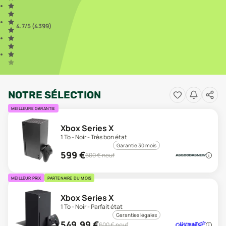
4.7
/5 (
4 399
)
NOTRE SÉLECTION
MEILLEURE GARANTIE
Xbox Series X
1 To - Noir - Très bon état
Garantie 30 mois
599
€
600
€ neuf
MEILLEUR PRIX
PARTENAIRE DU MOIS
Xbox Series X
1 To - Noir - Parfait état
Garanties légales
549,99
€
600
€ neuf