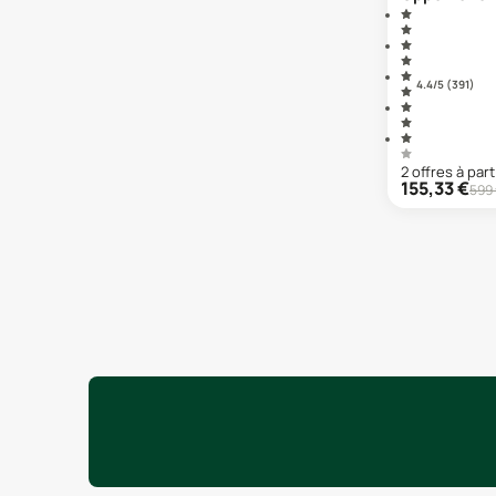
4.4
/5 (
391
)
2
offre
s
à part
155,33
€
599