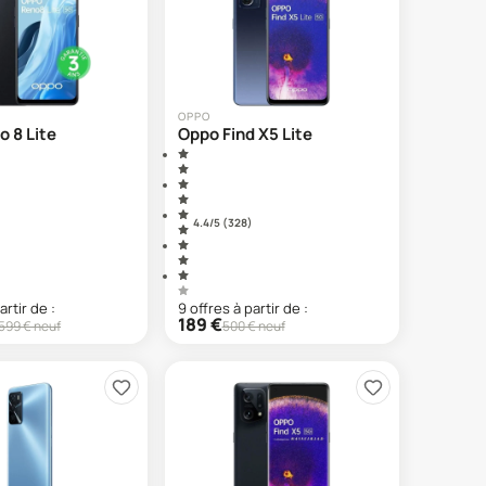
OPPO
 8 Lite
Oppo Find X5 Lite
4.4
/5 (
328
)
artir de :
9
offre
s
à partir de :
189
€
599
€ neuf
500
€ neuf