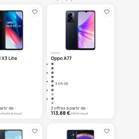
OPPO
 X3 Lite
Oppo A77
3.5
/5 (
6
)
artir de :
3
offre
s
à partir de :
113,88
€
474,54
€ neuf
299
€ neuf