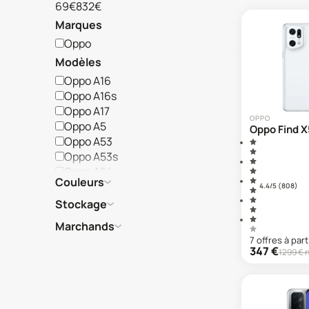
69€
832€
Marques
Oppo
Modèles
Oppo A16
Oppo A16s
Oppo A17
OPPO
Oppo A5
Oppo Find X
Oppo A53
Oppo A53s
Oppo A54
Couleurs
Oppo A54s
4.4
/5 (
808
)
Oppo A57
Stockage
Oppo A57s
Marchands
Oppo A72
7
offre
s
à part
Oppo A74
347
€
1299
€ 
Oppo A76
Oppo A77
Oppo A78
Oppo A79