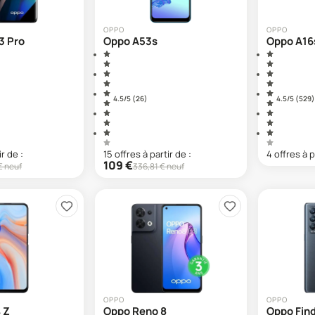
OPPO
OPPO
3 Pro
Oppo A53s
Oppo A16
4.5
/5 (
26
)
4.5
/5 (
529
)
ir de :
15
offre
s
à partir de :
4
offre
s
à p
109
€
€ neuf
336,81
€ neuf
OPPO
OPPO
 Z
Oppo Reno 8
Oppo Fin