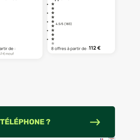
4.5
/5 (
183
)
112
€
artir de :
8
offre
s
à partir de :
67
€ neuf
 TÉLÉPHONE ?