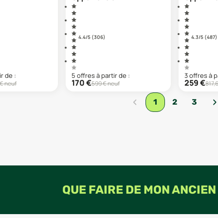
4.4
/5 (
306
)
4.3
/5 (
487
)
ir de :
5
offre
s
à partir de :
3
offre
s
à p
170
€
259
€
€ neuf
599
€ neuf
817,
‹
›
1
2
3
QUE FAIRE DE MON ANCIEN