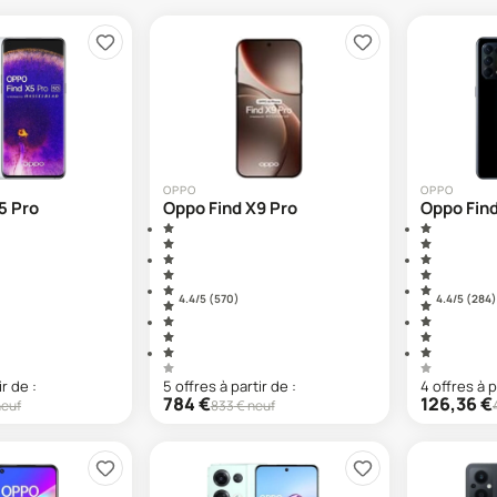
OPPO
OPPO
5 Pro
Oppo Find X9 Pro
Oppo Find
4.4
/5 (
570
)
4.4
/5 (
284
)
ir de :
5
offre
s
à partir de :
4
offre
s
à p
784
€
126,36
€
neuf
833
€ neuf