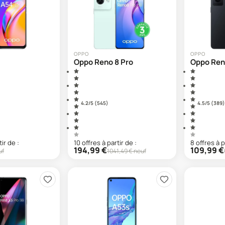
OPPO
OPPO
Oppo Reno 8 Pro
Oppo Reno
4.2
/5 (
545
)
4.5
/5 (
389
)
tir de :
10
offre
s
à partir de :
8
offre
s
à p
194,99
€
109,99
€
uf
1041,49
€ neuf