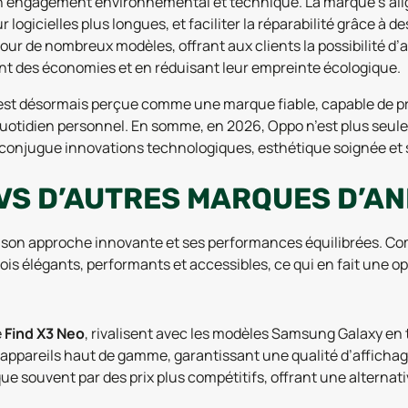
son engagement environnemental et technique. La marque s’ali
r logicielles plus longues, et faciliter la réparabilité grâce à
ur de nombreux modèles, offrant aux clients la possibilité d’
ant des économies et en réduisant leur empreinte écologique.
o est désormais perçue comme une marque fiable, capable de p
quotidien personnel. En somme, en 2026, Oppo n’est plus seul
 conjugue innovations technologiques, esthétique soignée et s
VS D’AUTRES MARQUES D’A
ar son approche innovante et ses performances équilibrées.
is élégants, performants et accessibles, ce qui en fait une op
e
Find X3 Neo
, rivalisent avec les modèles Samsung Galaxy en 
ppareils haut de gamme, garantissant une qualité d’affichage
e souvent par des prix plus compétitifs, offrant une alterna