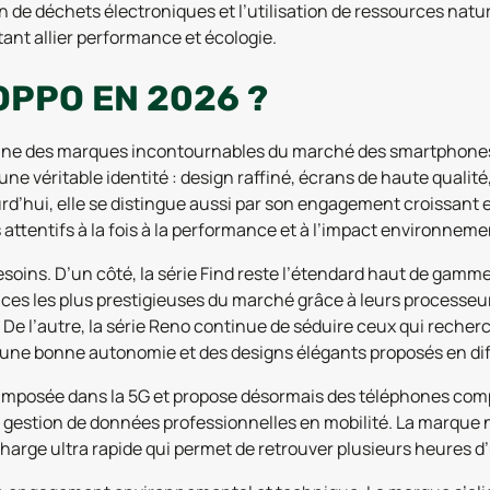
 de déchets électroniques et l’utilisation de ressources nat
ant allier performance et écologie.
OPPO EN 2026 ?
’une des marques incontournables du marché des smartphone
 une véritable identité : design raffiné, écrans de haute quali
d’hui, elle se distingue aussi par son engagement croissant en 
s attentifs à la fois à la performance et à l’impact environneme
ins. D’un côté, la série Find reste l’étendard haut de gamm
nces les plus prestigieuses du marché grâce à leurs processe
e l’autre, la série Reno continue de séduire ceux qui recherc
une bonne autonomie et des designs élégants proposés en diffé
 imposée dans la 5G et propose désormais des téléphones compa
t gestion de données professionnelles en mobilité. La marque n
rge ultra rapide qui permet de retrouver plusieurs heures d