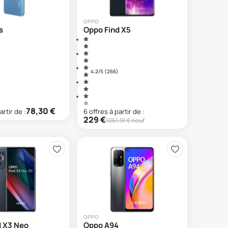
OPPO
s
Oppo Find X5
4.2
/5 (
266
)
78,30
€
artir de :
6
offre
s
à partir de :
229
€
1051,91
€ neuf
OPPO
d X3 Neo
Oppo A94