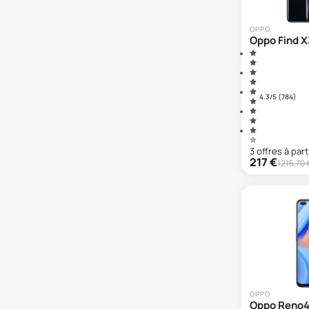
Oppo Reno 8 Pro
Oppo Reno11 F
OPPO
Oppo Reno12 Pro
Oppo Find X
Oppo Reno4 Pro
Oppo Reno4 Z
Oppo Reno6
4.3
/5 (
784
)
3
offre
s
à part
217
€
1215,70
OPPO
Oppo Reno4