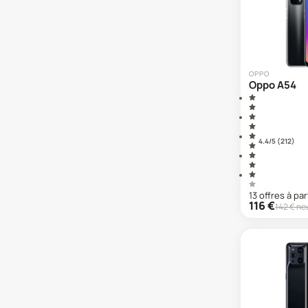
Oppo A9 (2020)
Oppo A94
Oppo A96
Oppo Find N2 flip
Oppo Find X
OPPO
Oppo A54
Oppo Find X2 Lite
Oppo Find X2 Neo
Oppo Find X3 Lite
Oppo Find X3 Neo
4.4
/5 (
212
)
Oppo Find X3 Pro
Oppo Find X5
Oppo Find X5 Lite
Oppo Find X5 Pro
13
offre
s
à par
116
€
142
€ ne
Oppo Find X9 Pro
Oppo Reno 10
Oppo Reno 10 Pro
Oppo Reno 12 F
Oppo Reno 12 FS
Oppo Reno 8
Oppo Reno 8 Lite