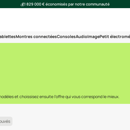
💰
1 829 000 € économisés par notre communauté
🌍
Ensemble, nous avons évité l'émission de 291 tonnes de CO₂
ablettes
Montres connectées
Consoles
Audio
Image
Petit électrom
dèles et choissisez ensuite l'offre qui vous correspond le mieux.
rouvés