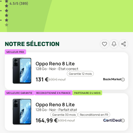
4.5
/5 (
389
)
NOTRE SÉLECTION
MEILLEUR PRIX
Oppo Reno 8 Lite
128 Go - Noir - État correct
Garantie 12 mois
131
€
599
€ neuf
MEILLEURE GARANTIE
RECONDITIONNÉ EN FRANCE
PARTENAIRE DU MOIS
Oppo Reno 8 Lite
128 Go - Noir - Parfait état
Garantie 30 mois
Reconditionné en FR
164,99
€
599
€ neuf