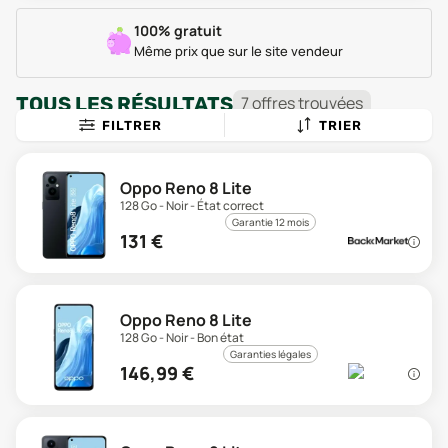
100% gratuit
Même prix que sur le site vendeur
TOUS LES RÉSULTATS
7
offre
s
trouvée
s
FILTRER
TRIER
Oppo Reno 8 Lite
128 Go - Noir - État correct
Garantie 12 mois
131
€
Oppo Reno 8 Lite
128 Go - Noir - Bon état
Garanties légales
146,99
€