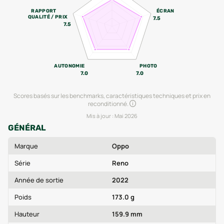
RAPPORT
ÉCRAN
QUALITÉ / PRIX
7.5
7.5
AUTONOMIE
PHOTO
7.0
7.0
Scores basés sur les benchmarks, caractéristiques techniques et prix en
reconditionné.
Mis à jour :
Mai 2026
GÉNÉRAL
Marque
Oppo
Série
Reno
Année de sortie
2022
Poids
173.0 g
Hauteur
159.9 mm