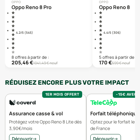
OPPO
OPPO
Oppo Reno 8 Pro
Oppo Reno 8
4.2
/5 (
545
)
4.4
/5 (
306
)
8
offre
s
à partir de :
5
offre
s
à partir de :
205,46
€
170
€
1041,49
€ neuf
599
€ neuf
RÉDUISEZ ENCORE PLUS VOTRE IMPACT
1ER MOIS OFFERT
-15€ AVEC 
Assurance casse & vol
Forfait téléphonique
Protégez votre Oppo Reno 8 Lite dès
Optez pour le forfait le 
3,90€/mois
de France
Découvrir
→
Découvrir
→