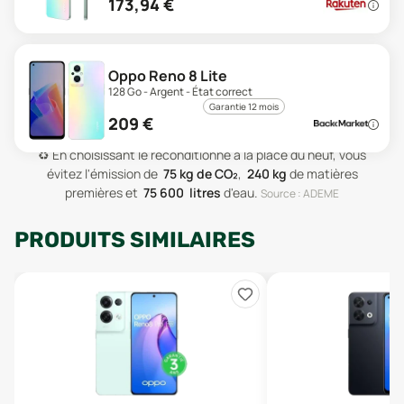
173,94
€
Oppo Reno 8 Lite
128 Go - Argent - État correct
Garantie 12 mois
209
€
♻️
En choisissant le reconditionné à la place du neuf, vous
évitez l'émission de
75
kg de CO₂
,
240
kg
de matières
premières
et
75 600
litres
d'eau
.
Source : ADEME
PRODUITS SIMILAIRES