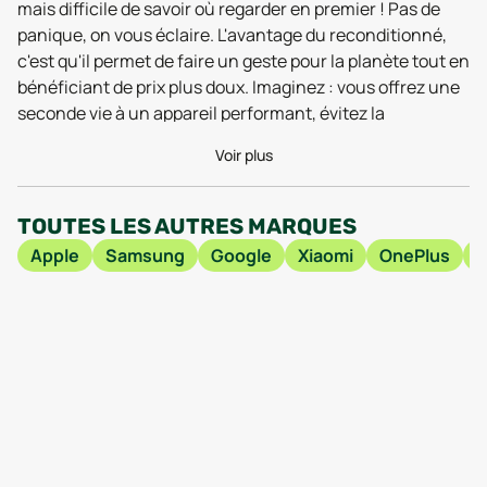
mais difficile de savoir où regarder en premier ! Pas de
panique, on vous éclaire. L'avantage du reconditionné,
c'est qu'il permet de faire un geste pour la planète tout en
bénéficiant de prix plus doux. Imaginez : vous offrez une
seconde vie à un appareil performant, évitez la
production d'un nouveau smartphone et son impact
Voir plus
environnemental, tout en économisant. Plutôt sympa,
non ? En plus, avec un Oppo Reno 8 Lite reconditionné,
vous profitez des mêmes fonctionnalités que la version
TOUTES LES AUTRES MARQUES
neuve.
Apple
Samsung
Google
Xiaomi
OnePlus
Pour dénicher la perle rare, plusieurs options s'offrent à
vous. Vous pouvez explorer les sites de e-commerce
généralistes, mais attention à bien vérifier l'état du
téléphone et les garanties offertes. Les marketplaces,
ces plateformes qui regroupent plusieurs vendeurs, sont
aussi une piste intéressante. N'hésitez pas à comparer
les offres ! Pour simplifier vos recherches et trouver le
meilleur prix pour un Oppo Reno 8 Lite reconditionné,