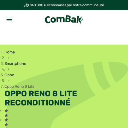
💰
1 840 000 € économisés par notre communauté
🌍
Ensemble, nous avons évité l'émission de 293 tonnes de CO₂
Home
Smartphone
Oppo
Oppo Reno 8 Lite
OPPO RENO 8 LITE
RECONDITIONNÉ