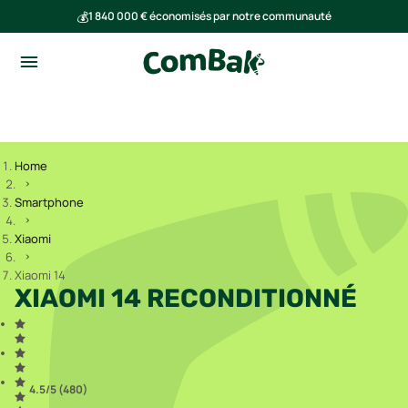
💰
1 840 000 € économisés par notre communauté
🌍
Ensemble, nous avons évité l'émission de 293 tonnes de CO₂
Home
Smartphone
Xiaomi
Xiaomi 14
XIAOMI 14 RECONDITIONNÉ
4.5
/5 (
480
)