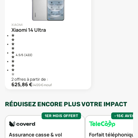
XIAOMI
Xiaomi 14 Ultra
4.5
/5 (
422
)
2
offre
s
à partir de :
625,86
€
1499
€ neuf
RÉDUISEZ ENCORE PLUS VOTRE IMPACT
1ER MOIS OFFERT
-15€ AVEC 
Assurance casse & vol
Forfait téléphonique