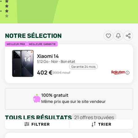
NOTRE SÉLECTION
MEILLEUR PRIX
MEILLEURE GARANTIE
Xiaomi 14
512 Go - Noir - Bon état
Garantie 24 mois
402
€
999
€ neuf
100% gratuit
Même prix que sur le site vendeur
TOUS LES RÉSULTATS
21
offre
s
trouvée
s
FILTRER
TRIER