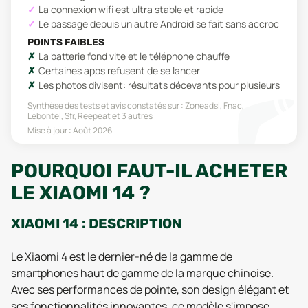
La connexion wifi est ultra stable et rapide
Le passage depuis un autre Android se fait sans accroc
POINTS FAIBLES
La batterie fond vite et le téléphone chauffe
Certaines apps refusent de se lancer
Les photos divisent: résultats décevants pour plusieurs
Synthèse des tests et avis constatés sur :
Zoneadsl, Fnac,
Lebontel, Sfr, Reepeat
et 3 autres
Mise à jour :
Août 2026
POURQUOI FAUT-IL ACHETER
LE XIAOMI 14 ?
XIAOMI 14 : DESCRIPTION
Le Xiaomi 4 est le dernier-né de la gamme de
smartphones haut de gamme de la marque chinoise.
Avec ses performances de pointe, son design élégant et
ses fonctionnalités innovantes, ce modèle s'impose