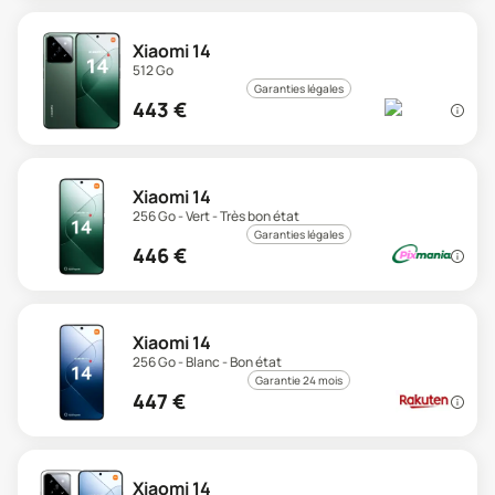
Xiaomi 14
512 Go
Garanties légales
443
€
Xiaomi 14
256 Go - Vert - Très bon état
Garanties légales
446
€
Xiaomi 14
256 Go - Blanc - Bon état
Garantie 24 mois
447
€
Xiaomi 14