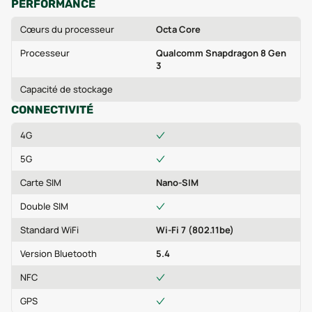
PERFORMANCE
Cœurs du processeur
Octa Core
Processeur
Qualcomm Snapdragon 8 Gen
3
Capacité de stockage
CONNECTIVITÉ
4G
5G
Carte SIM
Nano-SIM
Double SIM
Standard WiFi
Wi-Fi 7 (802.11be)
Version Bluetooth
5.4
NFC
GPS