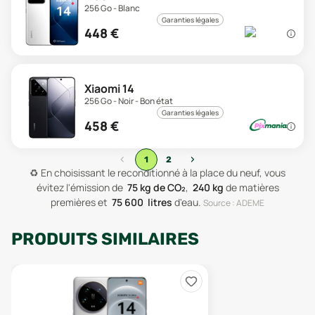
256 Go - Blanc
Garanties légales
448
€
Xiaomi 14
256 Go - Noir - Bon état
Garanties légales
458
€
‹
›
1
2
♻️
En choisissant le reconditionné à la place du neuf, vous
évitez l'émission de
75
kg de CO₂
,
240
kg
de matières
premières
et
75 600
litres
d'eau
.
Source : ADEME
PRODUITS SIMILAIRES