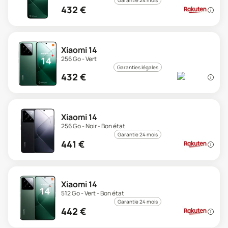
Garantie 24 mois
432
€
Xiaomi 14
256 Go - Vert
Garanties légales
432
€
Xiaomi 14
256 Go - Noir - Bon état
Garantie 24 mois
441
€
Xiaomi 14
512 Go - Vert - Bon état
Garantie 24 mois
442
€