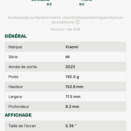
8.5
8.5
Scores basés sur les benchmarks, caractéristiques techniques et prix en
reconditionné.
Mis à jour :
Mai 2026
GÉNÉRAL
Marque
Xiaomi
Série
Mi
Année de sortie
2023
Poids
193.0 g
Hauteur
152.8 mm
Largeur
71.5 mm
Profondeur
8.2 mm
AFFICHAGE
Taille de l'écran
6.36 "