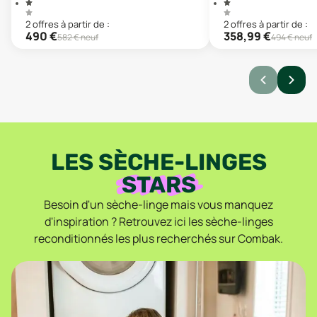
2
offre
s
à partir de :
2
offre
s
à partir de :
490
€
358,99
€
582
€ neuf
494
€ neuf
LES SÈCHE-LINGES
STARS
Besoin d'un sèche-linge mais vous manquez
d'inspiration ? Retrouvez ici les sèche-linges
reconditionnés les plus recherchés sur Combak.