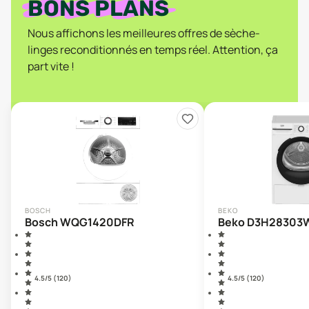
BONS PLANS
Nous affichons les meilleures offres de sèche-
linges reconditionnés en temps réel. Attention, ça
part vite !
BOSCH
BEKO
Bosch WQG1420DFR
Beko D3H28303
4.5
/5 (
120
)
4.5
/5 (
120
)