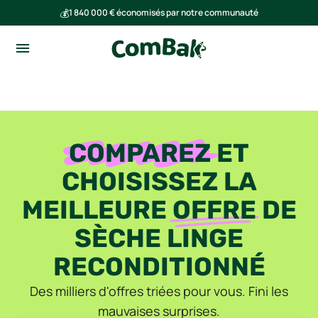
💰
1 840 000 € économisés par notre communauté
🌍
Ensemble, nous avons évité l'émission de 293 tonnes de CO₂
COMPAREZ
ET
CHOISISSEZ LA
MEILLEURE
OFFRE
DE
SÈCHE LINGE
RECONDITIONNÉ
Des milliers d'offres triées pour vous. Fini les
mauvaises surprises.