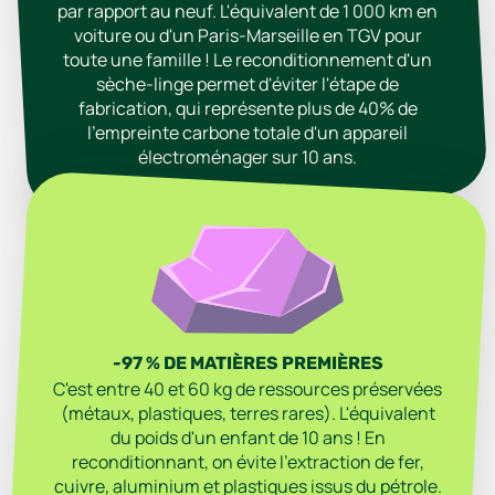
par rapport au neuf. L'équivalent de 1 000 km en
voiture ou d'un Paris-Marseille en TGV pour
toute une famille ! Le reconditionnement d'un
sèche-linge permet d'éviter l'étape de
fabrication, qui représente plus de 40% de
l'empreinte carbone totale d'un appareil
électroménager sur 10 ans.
-97 % DE MATIÈRES PREMIÈRES
C'est entre 40 et 60 kg de ressources préservées
(métaux, plastiques, terres rares). L'équivalent
du poids d'un enfant de 10 ans ! En
reconditionnant, on évite l'extraction de fer,
cuivre, aluminium et plastiques issus du pétrole.