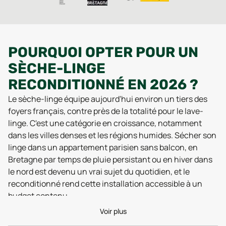
POURQUOI OPTER POUR UN
SÈCHE-LINGE
RECONDITIONNÉ EN 2026 ?
Le sèche-linge équipe aujourd'hui environ un tiers des
foyers français, contre près de la totalité pour le lave-
linge. C'est une catégorie en croissance, notamment
dans les villes denses et les régions humides. Sécher son
linge dans un appartement parisien sans balcon, en
Bretagne par temps de pluie persistant ou en hiver dans
le nord est devenu un vrai sujet du quotidien, et le
reconditionné rend cette installation accessible à un
budget contenu.
Un sèche-linge reconditionné est un appareil qui a déjà
Voir plus
servi, puis qui est passé par un atelier spécialisé pour