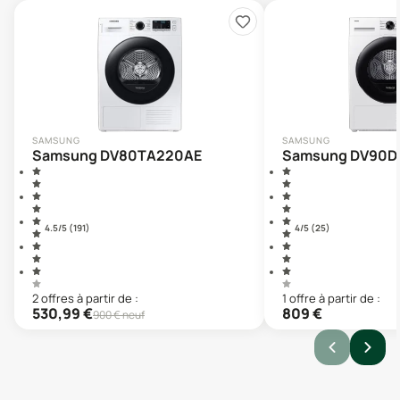
SAMSUNG
SAMSUNG
Samsung DV80TA220AE
Samsung DV90D
4.5
/5 (
191
)
4
/5 (
25
)
2
offre
s
à partir de :
1
offre
à partir de :
530,99
€
809
€
900
€ neuf