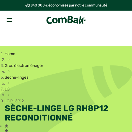
💰
1 840 000 € économisés par notre communauté
🌍
Ensemble, nous avons évité l'émission de 293 tonnes de CO₂
Home
Gros électroménager
Sèche-linges
LG
LG RH8P12
SÈCHE-LINGE LG RH8P12
RECONDITIONNÉ