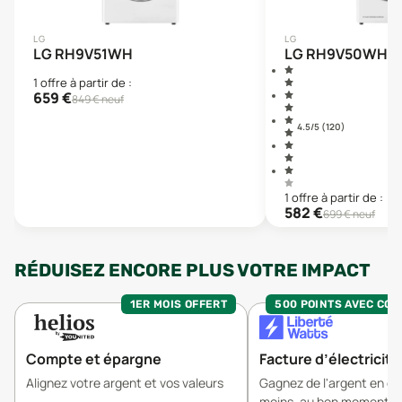
LG
LG
LG RH9V51WH
LG RH9V50WH
1
offre
à partir de :
659
€
849
€ neuf
4.5
/5 (
120
)
1
offre
à partir de :
582
€
699
€ neuf
RÉDUISEZ ENCORE PLUS VOTRE IMPACT
1ER MOIS OFFERT
500 POINTS AVEC CO
Compte et épargne
Facture d’électricité
Alignez votre argent et vos valeurs
Gagnez de l'argent en 
moins, au bon moment.