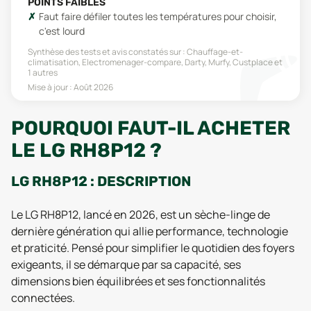
POINTS FAIBLES
Faut faire défiler toutes les températures pour choisir,
c'est lourd
Synthèse des tests et avis constatés sur :
Chauffage-et-
climatisation, Electromenager-compare, Darty, Murfy, Custplace
et
1 autres
Mise à jour :
Août 2026
POURQUOI FAUT-IL ACHETER
LE LG RH8P12 ?
LG RH8P12 : DESCRIPTION
Le LG RH8P12, lancé en 2026, est un sèche-linge de
dernière génération qui allie performance, technologie
et praticité. Pensé pour simplifier le quotidien des foyers
exigeants, il se démarque par sa capacité, ses
dimensions bien équilibrées et ses fonctionnalités
connectées.