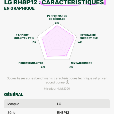
LG RH8P12
:
CARACTÉRISTIQUES
EN GRAPHIQUE
PERFORMANCE
DE SÉCHAGE
8.5
RAPPORT
EFFICACITÉ
QUALITÉ / PRIX
ÉNERGÉTIQUE
7.5
9.0
FONCTIONNALITÉS
NIVEAU SONORE
8.0
7.5
Scores basés sur les benchmarks, caractéristiques techniques et prix en
reconditionné.
Mis à jour :
Mai 2026
GÉNÉRAL
Marque
LG
Série
RH8P12