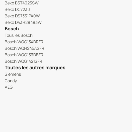
Beko B5T4923SW
Beko DC7230
Beko DS7331PA0W
Beko D43H29493W
Bosch
Tous les Bosch
Bosch WQG134DRFR
Bosch WQH245ASFR
Bosch WQG133DBFR
Bosch WQG1421SFR
Toutes les autres marques
Siemens
Candy
AEG