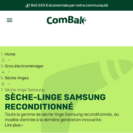
💰
1 840 000 € économisés par notre communauté
🌍
Ensemble, nous avons évité l'émission de 293 tonnes de CO₂
Home
Gros électroménager
Sèche-linges
Sèche-linge Samsung
SÈCHE-LINGE SAMSUNG
RECONDITIONNÉ
Toute la gamme de sèche-linge Samsung reconditionnés, du
modèle d'entrée à la dernière génération innovante.
Lire plus