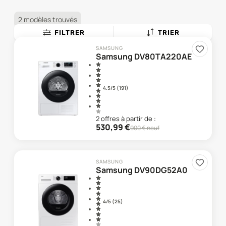
2 modèles trouvés
FILTRER
TRIER
SAMSUNG
Samsung DV80TA220AE
4.5
/5 (
191
)
2
offre
s
à partir de :
530,99
€
900
€ neuf
SAMSUNG
Samsung DV90DG52A0
4
/5 (
25
)