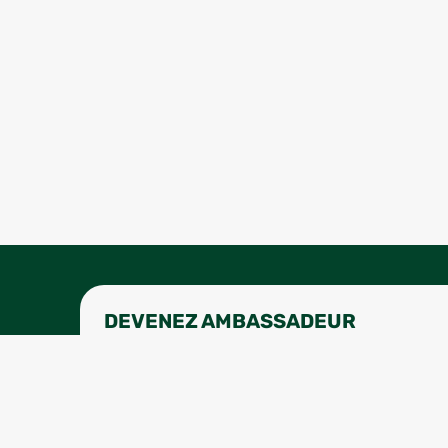
DEVENEZ AMBASSADEUR
Écrivez-nous pour qu'on puisse faire de super
ambassadeur@combak.co