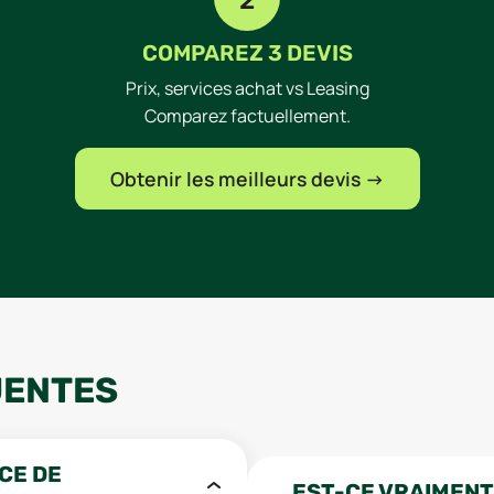
COMPAREZ 3 DEVIS
Prix, services achat vs Leasing
Comparez factuellement.
Obtenir les meilleurs devis →
ENTES
CE DE
EST-CE VRAIMENT