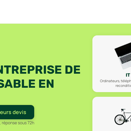
NTREPRISE
DE
IT
SABLE
EN
Ordinateurs, télép
recondit
leurs devis
, réponse sous 72h