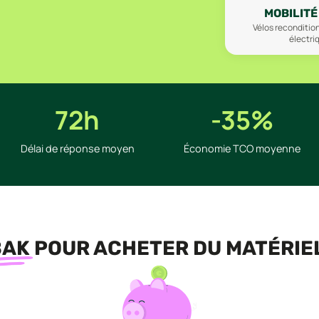
MOBILITÉ
Vélos recondition
électri
72h
-35%
Délai de réponse moyen
Économie TCO moyenne
BAK
POUR ACHETER DU MATÉRIE