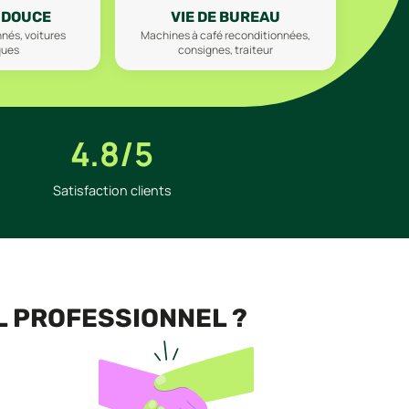
 DOUCE
VIE DE BUREAU
nés, voitures
Machines à café reconditionnées,
ques
consignes, traiteur
4.8/5
Satisfaction clients
L PROFESSIONNEL ?