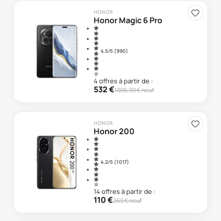
HONOR
Honor Magic 6 Pro
4.5
/5 (
990
)
4
offre
s
à partir de :
532
€
1006,99
€ neuf
HONOR
Honor 200
4.2
/5 (
1 017
)
14
offre
s
à partir de :
110
€
269
€ neuf