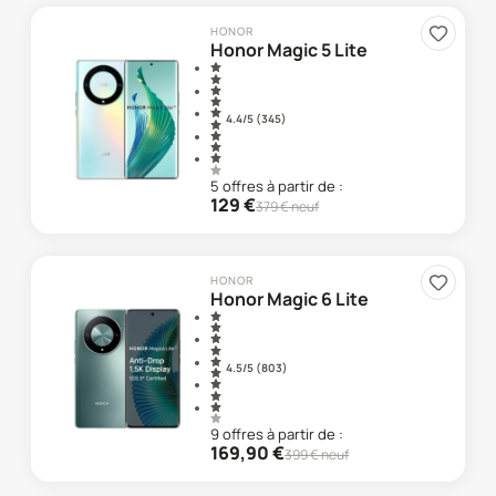
HONOR
Honor Magic 5 Lite
4.4
/5 (
345
)
5
offre
s
à partir de :
129
€
379
€ neuf
HONOR
Honor Magic 6 Lite
4.5
/5 (
803
)
9
offre
s
à partir de :
169,90
€
399
€ neuf