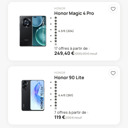
HONOR
Honor Magic 4 Pro
4.3
/5 (
224
)
17
offre
s
à partir de :
249,40
€
1099,99
€ neuf
HONOR
Honor 90 Lite
4.4
/5 (
261
)
7
offre
s
à partir de :
119
€
299
€ neuf