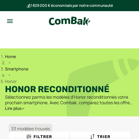
💰
1 829 000 € économisés par notre communauté
🌍
Ensemble, nous avons évité l'émission de 291 tonnes de CO₂
Home
Smartphone
Honor
HONOR RECONDITIONNÉ
Sélectionnez parmis les modèles d'Honor reconditionnés votre
prochain smartphone. Avec Combak, comparez toutes les offres
de smartphone reconditionné disponibles.
Lire plus
33 modèles trouvés
FILTRER
TRIER