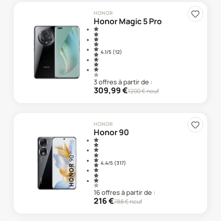
HONOR
Honor Magic 5 Pro
4.1
/5 (
12
)
3
offre
s
à partir de :
309,99
€
1200
€ neuf
HONOR
Honor 90
4.4
/5 (
317
)
16
offre
s
à partir de :
216
€
788
€ neuf