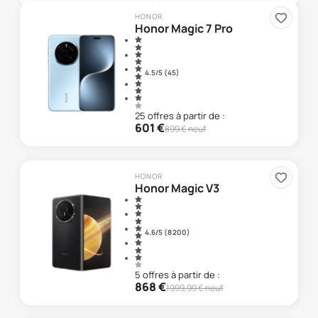
HONOR
Honor Magic 7 Pro
4.5
/5 (
45
)
25
offre
s
à partir de :
601
€
899
€ neuf
HONOR
Honor Magic V3
4.6
/5 (
8 200
)
5
offre
s
à partir de :
868
€
1999,99
€ neuf