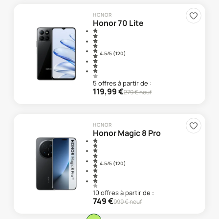
HONOR
Honor 70 Lite
4.5
/5 (
120
)
5
offre
s
à partir de :
119,99
€
279
€ neuf
HONOR
Honor Magic 8 Pro
4.5
/5 (
120
)
10
offre
s
à partir de :
749
€
999
€ neuf