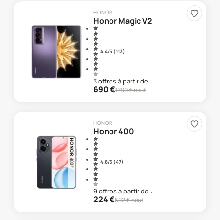
HONOR
Honor Magic V2
4.4
/5 (
113
)
3
offre
s
à partir de :
690
€
1799
€ neuf
HONOR
Honor 400
4.8
/5 (
47
)
9
offre
s
à partir de :
224
€
502
€ neuf