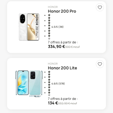
HONOR
Honor 200 Pro
4.5
/5 (
38
)
7
offre
s
à partir de :
334,90
€
900
€ neuf
HONOR
Honor 200 Lite
4.6
/5 (
578
)
7
offre
s
à partir de :
134
€
332,90
€ neuf