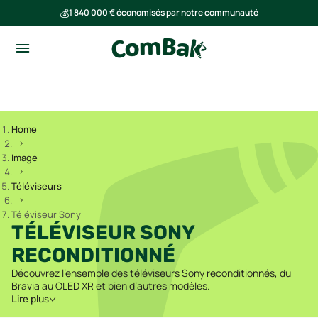
💰
1 840 000 € économisés par notre communauté
🌍
Ensemble, nous avons évité l'émission de 293 tonnes de CO₂
Home
Image
Téléviseurs
Téléviseur Sony
TÉLÉVISEUR SONY
RECONDITIONNÉ
Découvrez l’ensemble des téléviseurs Sony reconditionnés, du
Bravia au OLED XR et bien d’autres modèles.
Lire plus