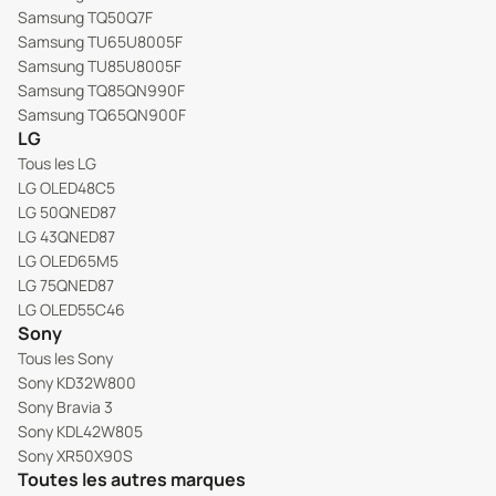
Samsung TQ50Q7F
Samsung TU65U8005F
Samsung TU85U8005F
Samsung TQ85QN990F
Samsung TQ65QN900F
LG
Tous les LG
LG OLED48C5
LG 50QNED87
LG 43QNED87
LG OLED65M5
LG 75QNED87
LG OLED55C46
Sony
Tous les Sony
Sony KD32W800
Sony Bravia 3
Sony KDL42W805
Sony XR50X90S
Toutes les autres marques