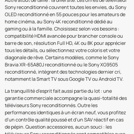
Autre atout de taille : la diversité. Les offres de téléviseur
Sony reconditionné couvrent toutes les envies, du Sony
OLED reconditionné en 55 pouces pour les amateurs de
home cinéma, au Sony 4K reconditionné dédié au
gaming ou à la famille. Choisissez selon vos besoins :
compatibilité HDMI avancée pour brancher console ou
barre de son, résolution Full HD, 4K ou 8K pour apprécier
tous les détails, ou sélectionnez votre coloris et votre
diagonale de rêve. Certains modèles, comme le Sony
Bravia XR-65A80J reconditionné ou le Sony XG9505
reconditionné, intègrent des technologies dernier cri,
notamment la Smart TV sous Google TV ou Android TV.
La tranquillité d’esprit fait aussi partie du lot : une
garantie commerciale accompagne la quasi-totalité des
téléviseurs Sony reconditionnés. Outre les
performances identiques à un écran neuf, vous profitez
d’un contrôle qualité poussé et d’un SAV réactif en cas
de pépin. Question accessoires, aucun souci : les