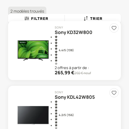
2 modèles trouvés
FILTRER
TRIER
SONY
Sony KD32W800
4.4
/5 (
138
)
2
offre
s
à partir de :
265,99
€
292
€ neuf
SONY
Sony KDL42W805
4.2
/5 (
156
)