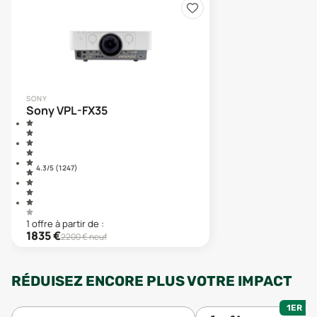
SONY
Sony VPL-FX35
4.3
/5 (
1 247
)
1
offre
à partir de :
1835
€
2200
€ neuf
RÉDUISEZ ENCORE PLUS VOTRE IMPACT
1ER MO