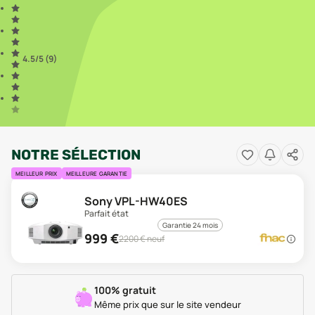
4.5
/5 (
9
)
NOTRE SÉLECTION
MEILLEUR PRIX
MEILLEURE GARANTIE
Sony VPL-HW40ES
Parfait état
Garantie 24 mois
999
€
2200
€ neuf
100% gratuit
Même prix que sur le site vendeur