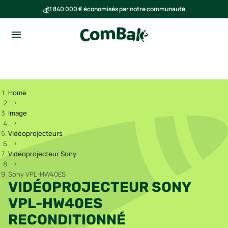
💰
1 840 000 € économisés par notre communauté
🌍
Ensemble, nous avons évité l'émission de 293 tonnes de CO₂
Home
Image
Vidéoprojecteurs
Vidéoprojecteur Sony
Sony VPL-HW40ES
VIDÉOPROJECTEUR SONY
VPL-HW40ES
RECONDITIONNÉ