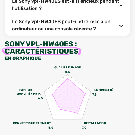
Le Sony vpl-HW40ES est-il silencieux pendant
l’utilisation ?
Le Sony vpl-HW40ES peut-il être relié à un
ordinateur ou une console récente ?
SONY VPL-HW40ES
:
CARACTÉRISTIQUES
EN GRAPHIQUE
QUALITÉ D'IMAGE
8.5
RAPPORT
LUMINOSITÉ
QUALITÉ / PRIX
7.5
6.5
CONNECTIQUE ET SMART
INSTALLATION
5.0
7.0