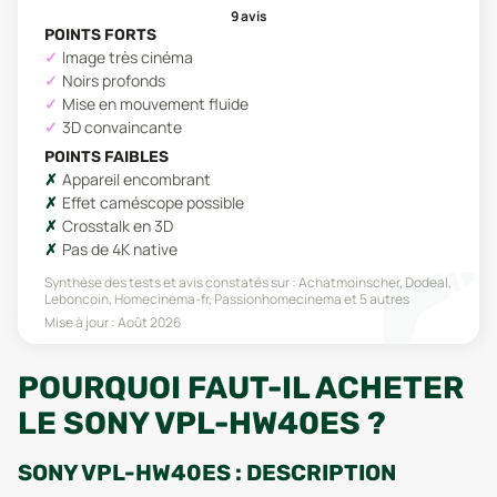
9
avis
POINTS FORTS
Image très cinéma
Noirs profonds
Mise en mouvement fluide
3D convaincante
POINTS FAIBLES
Appareil encombrant
Effet caméscope possible
Crosstalk en 3D
Pas de 4K native
Synthèse des tests et avis constatés sur :
Achatmoinscher, Dodeal,
Leboncoin, Homecinema-fr, Passionhomecinema
et 5 autres
Mise à jour :
Août 2026
POURQUOI FAUT-IL ACHETER
LE SONY VPL-HW40ES ?
SONY VPL-HW40ES : DESCRIPTION