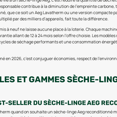
e à un sèche-linge Aeg, c’est réduire la quantité de déchets
ponsable contribue à la diminution de l’empreinte carbone, t
nné, que ce soit un Aeg Lavatherm ou une version compacte par
iplié par des milliers d’appareils, fait toute la différence.
 remis à neuf ne laisse aucune place à la loterie. Chaque machin
arantie allant de 12 à 24 mois selon l’offre choisie. Les modè
 cycles de séchage performants et une consommation énergéti
né en 2026, c’est conjuguer économies, respect de l’environn
LES ET GAMMES SÈCHE-LING
EST-SELLER DU SÈCHE-LINGE AEG REC
herm quand on souhaite un sèche-linge Aeg reconditionné mali