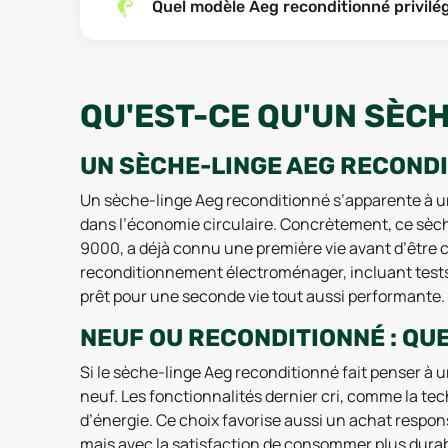
Quel modèle Aeg reconditionné privilé
QU'EST-CE QU'UN SÈC
UN SÈCHE-LINGE AEG RECONDI
Un sèche-linge Aeg reconditionné s’apparente à u
dans l’économie circulaire. Concrètement, ce sè
9000, a déjà connu une première vie avant d’être c
reconditionnement électroménager, incluant tests, r
prêt pour une seconde vie tout aussi performante.
NEUF OU RECONDITIONNÉ : QU
Si le sèche-linge Aeg reconditionné fait penser à un
neuf. Les fonctionnalités dernier cri, comme la t
d’énergie. Ce choix favorise aussi un achat respo
mais avec la satisfaction de consommer plus durab