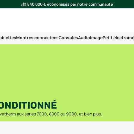
💰
1 840 000 € économisés par notre communauté
🌍
Ensemble, nous avons évité l'émission de 293 tonnes de CO₂
ablettes
Montres connectées
Consoles
Audio
Image
Petit électrom
ONDITIONNÉ
vatherm aux séries 7000, 8000 ou 9000, et bien plus.