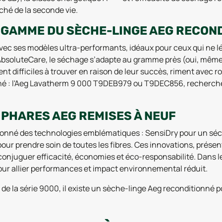
hé de la seconde vie.
DE GAMME DU SÈCHE-LINGE AEG RECON
vec ses modèles ultra-performants, idéaux pour ceux qui ne lé
bsoluteCare, le séchage s’adapte au gramme près (oui, même l
t difficiles à trouver en raison de leur succès, riment avec 
né : l'Aeg Lavatherm 9 000 T9DEB979 ou T9DEC856, recherchés
 PHARES AEG REMISES À NEUF
tionné des technologies emblématiques : SensiDry pour un sé
pour prendre soin de toutes les fibres. Ces innovations, prés
ur conjuguer efficacité, économies et éco-responsabilité. Dans
ur allier performances et impact environnemental réduit.
e la série 9000, il existe un sèche-linge Aeg reconditionné 