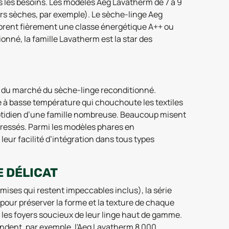
 les besoins. Les modèles Aeg Lavatherm de 7 à 9
urs sèches, par exemple). Le sèche-linge Aeg
orent fièrement une classe énergétique A++ ou
onné, la famille Lavatherm est la star des
ie du marché du sèche-linge reconditionné.
e à basse température qui chouchoute les textiles
 quotidien d’une famille nombreuse. Beaucoup misent
 pressés. Parmi les modèles phares en
leur facilité d’intégration dans tous types
E DÉLICAT
ises qui restent impeccables inclus), la série
pour préserver la forme et la texture de chaque
les foyers soucieux de leur linge haut de gamme.
rendent, par exemple, l'Aeg Lavatherm 8 000