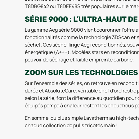
T8DBG842 ou T8DEE48S très populaires sur le marc
SÉRIE 9000 : L’ULTRA-HAUT 
La gamme Aeg série 9000 vient couronner l’offre a
fonctionnalités comme la technologie 3DScan et A
sèche). Ces sèche-linge Aeg reconditionnés, souven
énergétique (A+++). Modèles stars en recondition
pouvoir de séchage et faible empreinte carbone.
ZOOM SUR LES TECHNOLOGIES
Sur l’ensemble des séries, on retrouve en recondi
durée et AbsoluteCare, véritable chef d’orchestre 
selon la série, font la différence au quotidien po
équipés pompe à chaleur restent les chouchous po
En somme, du plus simple Lavatherm au high-tech d
chaque collection de pulls tricotés main !