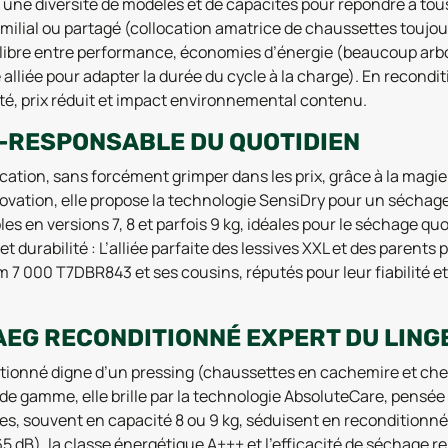
ne diversité de modèles et de capacités pour répondre à tous
familial ou partagé (collocation amatrice de chaussettes toujo
ilibre entre performance, économies d’énergie (beaucoup arb
liée pour adapter la durée du cycle à la charge). En reconditi
té, prix réduit et impact environnemental contenu.
CO-RESPONSABLE DU QUOTIDIEN
ication, sans forcément grimper dans les prix, grâce à la mag
novation, elle propose la technologie SensiDry pour un séchag
bles en versions 7, 8 et parfois 9 kg, idéales pour le séchage
durabilité : L’alliée parfaite des lessives XXL et des parents
7 000 T7DBR843 et ses cousins, réputés pour leur fiabilité et 
 AEG RECONDITIONNÉ EXPERT DU LING
tionné digne d’un pressing (chaussettes en cachemire et chem
e gamme, elle brille par la technologie AbsoluteCare, pensée 
, souvent en capacité 8 ou 9 kg, séduisent en reconditionné 
65 dB), la classe énergétique A+++ et l’efficacité de séchage 