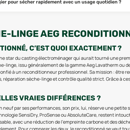
gier pour sécher rapidement avec un usage quotidien ?
HE-LINGE AEG RECONDITIONN
TIONNÉ, C’EST QUOI EXACTEMENT ?
ne star du casting électroménager qui aurait tourné une pre
che-linge, issu généralement de la gamme Aeg Lavatherm ou d
onfié à un reconditionneur professionnel. Sa mission : être r
éparation sèche-linge et contrôle qualité strict. Grâce à ces 
ELLES VRAIES DIFFÉRENCES ?
 neuf par ses performances, son prix, lui, réserve une petite su
echnologie SensiDry, ProSense ou AbsoluteCare, restent intouc
nsable, avec une réduction de l’empreinte carbone et des déch
lement. Pour comparer les deux, le reconditionné se veut to