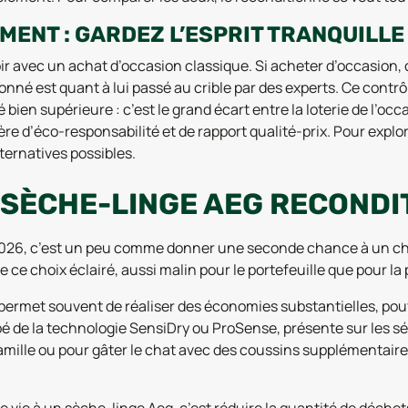
ENT : GARDEZ L’ESPRIT TRANQUILLE
r avec un achat d’occasion classique. Si acheter d’occasion, c
ionné est quant à lui passé au crible par des experts. Ce contrô
 bien supérieure : c’est le grand écart entre la loterie de l’occa
ère d’éco-responsabilité et de rapport qualité-prix. Pour expl
ternatives possibles.
 SÈCHE-LINGE AEG RECONDIT
2026, c’est un peu comme donner une seconde chance à un cha
 ce choix éclairé, aussi malin pour le portefeuille que pour la 
rmet souvent de réaliser des économies substantielles, pouv
é de la technologie SensiDry ou ProSense, présente sur les s
amille ou pour gâter le chat avec des coussins supplémentaire