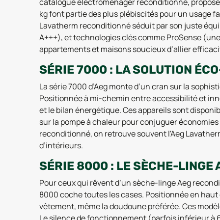
catalogue électroménager reconditionné, propose u
kg font partie des plus plébiscités pour un usage 
Lavatherm reconditionné séduit par son juste équ
A+++), et technologies clés comme ProSense (une al
appartements et maisons soucieux d’allier efficaci
SÉRIE 7000 : LA SOLUTION É
La série 7000 d’Aeg monte d’un cran sur la sophist
Positionnée à mi-chemin entre accessibilité et in
et le bilan énergétique. Ces appareils sont disponi
sur la pompe à chaleur pour conjuguer économies et 
reconditionné, on retrouve souvent l'Aeg Lavatherm 
d’intérieurs.
SÉRIE 8000 : LE SÈCHE-LINGE
Pour ceux qui rêvent d’un sèche-linge Aeg recondi
8000 coche toutes les cases. Positionnée en haut d
vêtement, même la doudoune préférée. Ces modèles
Le silence de fonctionnement (parfois inférieur à 