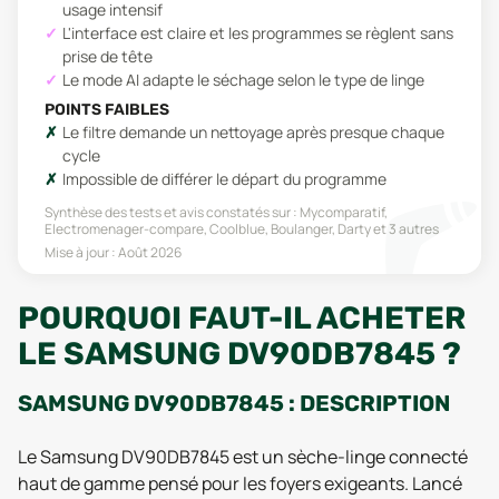
usage intensif
L'interface est claire et les programmes se règlent sans
prise de tête
Le mode AI adapte le séchage selon le type de linge
POINTS FAIBLES
Le filtre demande un nettoyage après presque chaque
cycle
Impossible de différer le départ du programme
Synthèse des tests et avis constatés sur :
Mycomparatif,
Electromenager-compare, Coolblue, Boulanger, Darty
et 3 autres
Mise à jour :
Août 2026
POURQUOI FAUT-IL ACHETER
LE SAMSUNG DV90DB7845 ?
SAMSUNG DV90DB7845 : DESCRIPTION
Le Samsung DV90DB7845 est un sèche-linge connecté
haut de gamme pensé pour les foyers exigeants. Lancé