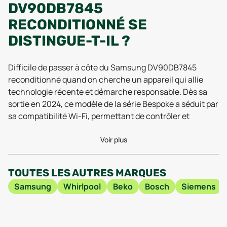
DV90DB7845
RECONDITIONNÉ SE
DISTINGUE-T-IL ?
Difficile de passer à côté du Samsung DV90DB7845
reconditionné quand on cherche un appareil qui allie
technologie récente et démarche responsable. Dès sa
sortie en 2024, ce modèle de la série Bespoke a séduit par
sa compatibilité Wi-Fi, permettant de contrôler et
surveiller son linge à distance, directement depuis son
smartphone. Les retours récents pointent d’ailleurs la
Voir plus
fiabilité de cette connectivité, qui facilite la gestion au
quotidien, notamment pour ceux qui jonglent entre vie
TOUTES LES AUTRES MARQUES
professionnelle et obligations familiales. En 2025,
Samsung
Whirlpool
Beko
Bosch
Siemens
plusieurs tests soulignaient aussi la performance de
séchage homogène de cet appareil, y compris pour les
cycles rapides, un atout indéniable pour les familles
nombreuses ou les adeptes de lessives fréquentes.