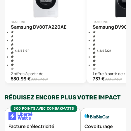
SAMSUNG
SAMSUNG
Samsung DV80TA220AE
Samsung DV90D
4.5
/5 (
191
)
4.8
/5 (
22
)
2
offre
s
à partir de :
1
offre
à partir de :
530,99
€
737
€
900
€ neuf
900
€ neuf
RÉDUISEZ ENCORE PLUS VOTRE IMPACT
500 POINTS AVEC COMBAKWATTS
Facture d’électricité
Covoiturage