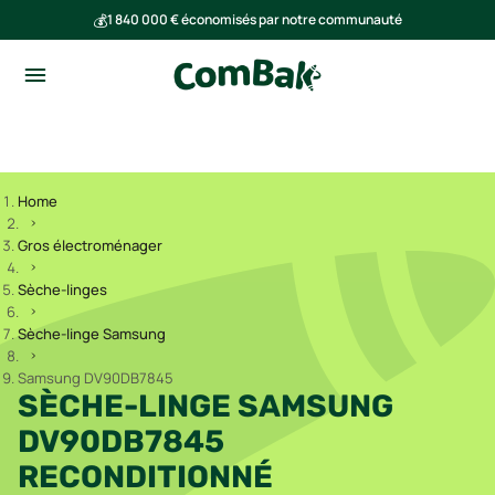
💰
1 840 000 € économisés par notre communauté
🌍
Ensemble, nous avons évité l'émission de 293 tonnes de CO₂
Home
Gros électroménager
Sèche-linges
Sèche-linge Samsung
Samsung DV90DB7845
SÈCHE-LINGE SAMSUNG
DV90DB7845
RECONDITIONNÉ