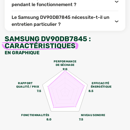
pendant le fonctionnement ?
Le Samsung DV90DB7845 nécessite-t-il un
entretien particulier ?
SAMSUNG DV90DB7845
:
CARACTÉRISTIQUES
EN GRAPHIQUE
PERFORMANCE
DE SÉCHAGE
9.0
RAPPORT
EFFICACITÉ
QUALITÉ / PRIX
ÉNERGÉTIQUE
7.5
8.5
FONCTIONNALITÉS
NIVEAU SONORE
8.0
7.5