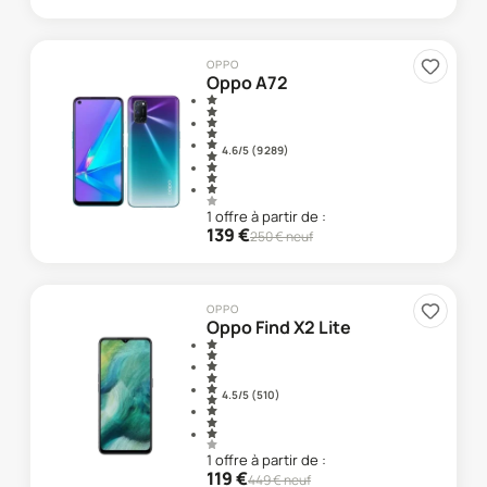
OPPO
Oppo A72
4.6
/5 (
9 289
)
1
offre
à partir de :
139
€
250
€ neuf
OPPO
Oppo Find X2 Lite
4.5
/5 (
510
)
1
offre
à partir de :
119
€
449
€ neuf