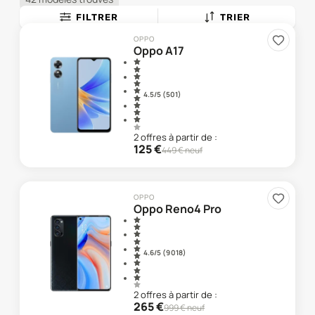
FILTRER
TRIER
OPPO
Oppo A17
4.5
/5 (
501
)
2
offre
s
à partir de :
125
€
449
€ neuf
OPPO
Oppo Reno4 Pro
4.6
/5 (
9 018
)
2
offre
s
à partir de :
265
€
999
€ neuf