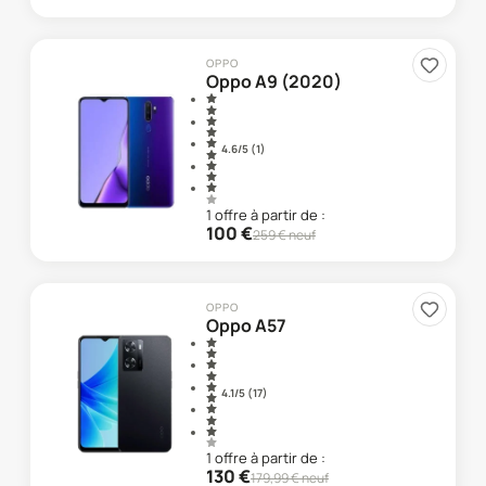
OPPO
Oppo A9 (2020)
4.6
/5 (
1
)
1
offre
à partir de :
100
€
259
€ neuf
OPPO
Oppo A57
4.1
/5 (
17
)
1
offre
à partir de :
130
€
179,99
€ neuf