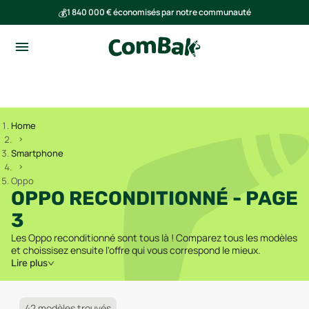
💰
1 840 000 € économisés par notre communauté
🌍
Ensemble, nous avons évité l'émission de 293 tonnes de CO₂
Home
Smartphone
Oppo
OPPO RECONDITIONNÉ - PAGE
3
Les Oppo reconditionné sont tous là ! Comparez tous les modèles
et choissisez ensuite l'offre qui vous correspond le mieux.
Lire plus
42 modèles trouvés