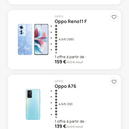
OPPO
Oppo Reno11 F
4.5
/5 (
120
)
1
offre
à partir de :
159
€
999
€ neuf
OPPO
Oppo A76
4.5
/5 (
32
)
1
offre
à partir de :
139
€
249
€ neuf