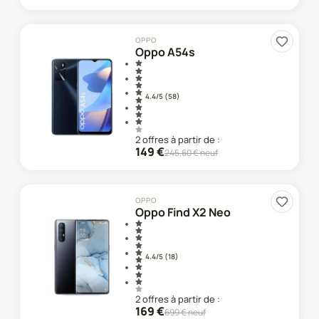
OPPO
Oppo A54s
4.4
/5 (
58
)
2
offre
s
à partir de :
149
€
245,60
€ neuf
OPPO
Oppo Find X2 Neo
4.4
/5 (
18
)
2
offre
s
à partir de :
169
€
699
€ neuf