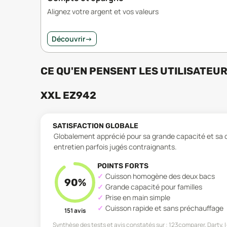
Alignez votre argent et vos valeurs
Découvrir
→
CE QU'EN PENSENT LES UTILISATEU
XXL EZ942
SATISFACTION GLOBALE
Globalement apprécié pour sa grande capacité et sa
entretien parfois jugés contraignants.
POINTS FORTS
Cuisson homogène des deux bacs
90
%
Grande capacité pour familles
Prise en main simple
Cuisson rapide et sans préchauffage
151
avis
Synthèse des tests et avis constatés sur :
123comparer, Darty,