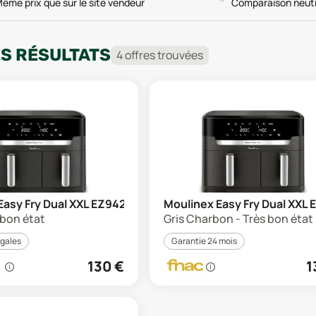
ême prix que sur le site vendeur
Comparaison neut
ES RÉSULTATS
4
offre
s
trouvée
s
Easy Fry Dual XXL EZ942
Moulinex Easy Fry Dual XXL
s bon état
Gris Charbon - Très bon état
égales
Garantie 24 mois
130
€
1