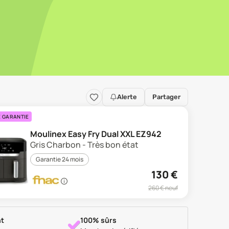
Alerte
Partager
E GARANTIE
Moulinex Easy Fry Dual XXL EZ942
Gris Charbon - Très bon état
Garantie 24 mois
130
€
260
€ neuf
t
100% sûrs