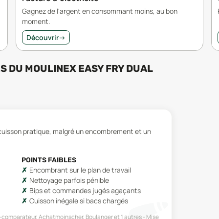
Gagnez de l'argent en consommant moins, au bon
moment.
Découvrir
→
RS
DU
MOULINEX EASY FRY DUAL
 cuisson pratique, malgré un encombrement et un
POINTS FAIBLES
Encombrant sur le plan de travail
Nettoyage parfois pénible
Bips et commandes jugés agaçants
Cuisson inégale si bacs chargés
 I-comparateur, Achatmoinscher, Boulanger
et 1 autres
Mise