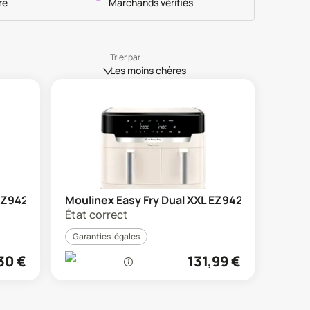
re
Marchands vérifiés
Trier par
Les moins chères
 EZ942
Moulinex Easy Fry Dual XXL EZ942
État correct
Garanties légales
30
€
131,99
€