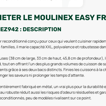
ETER LE MOULINEX EASY FR
 EZ942 : DESCRIPTION
er reconditionné conçu pour ceux qui veulent cuisiner rapidem
s familles, il marie capacité XXL, polyvalence et robustesse da
uses (38 cm de large, 33 cm de haut, 45,8 cm de profondeur), 
rd, tout en offrant l'un des plus grands volumes de cuisson de 
ts grâce à ses deux bacs distincts. Finies les cuissons à la c
nger les saveurs ni prolonger les temps d’attente.
tièrement fabriqué en métal, un vrai plus pour la durabilité et
au robuste réduit aussi les risques d’odeurs résiduelles et ga
econditionnés, peu de modèles rivalisent sur ce point.