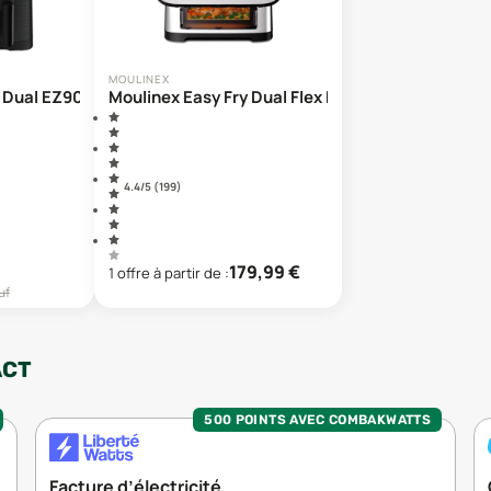
MOULINEX
 Dual EZ901
Moulinex Easy Fry Dual Flex EZ922
4.4
/5 (
199
)
179,99
€
1
offre
à partir de :
uf
ACT
500 POINTS AVEC COMBAKWATTS
Facture d’électricité