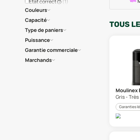
État correct
(
1
)
M
Couleurs
Capacité
TOUS L
Type de paniers
Puissance
Garantie commerciale
Marchands
Moulinex 
Gris - Trè
Garanties l