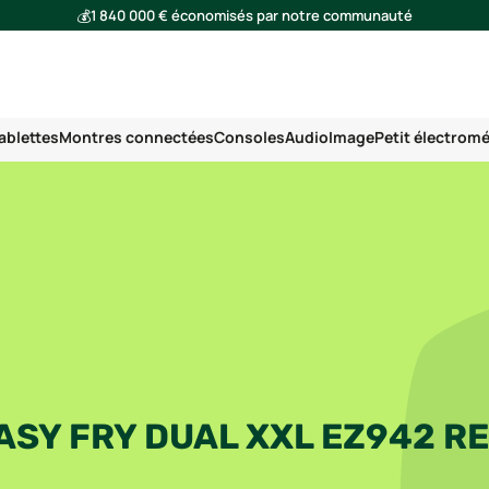
💰
1 840 000 € économisés par notre communauté
🌍
Ensemble, nous avons évité l'émission de 293 tonnes de CO₂
ablettes
Montres connectées
Consoles
Audio
Image
Petit électrom
ASY FRY DUAL XXL EZ942 R