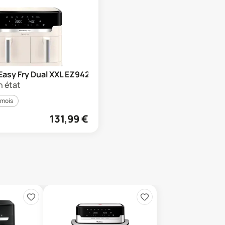
Easy Fry Dual XXL EZ942
n état
 mois
131,99
€