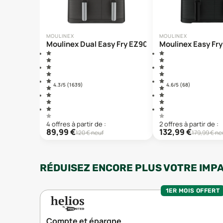
MOULINEX
MOULINEX
Moulinex Dual Easy Fry EZ905
Moulinex Easy Fry
4.3
/5 (
1 639
)
4.6
/5 (
68
)
4
offre
s
à partir de :
2
offre
s
à partir de :
89,99
€
132,99
€
120
€ neuf
179,99
€ ne
RÉDUISEZ ENCORE PLUS VOTRE IMP
1ER MOIS OFFERT
Compte et épargne