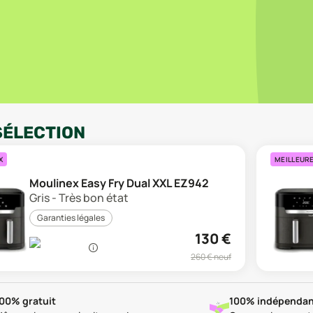
SÉLECTION
X
MEILLEUR
Moulinex Easy Fry Dual XXL EZ942
Gris - Très bon état
Garanties légales
130
€
260
€ neuf
00% gratuit
100% indépendan