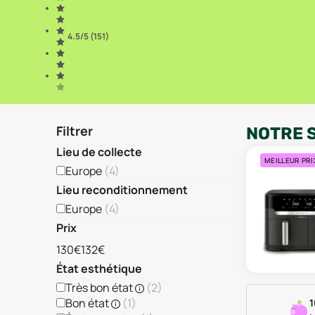
4.5
/5 (
151
)
Filtrer
NOTRE 
Lieu de collecte
MEILLEUR PRI
Europe
(
4
)
Lieu reconditionnement
Europe
(
4
)
Prix
130€
132€
État esthétique
Très bon état
(
2
)
Bon état
(
1
)
1