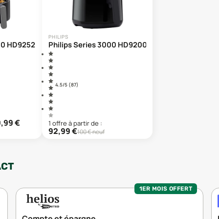
PHILIPS
000 HD9252
Philips Series 3000 HD9200
4.5
/5 (
87
)
,99
€
1
offre
à partir de :
92,99
€
100
€ neuf
ACT
1ER MOIS OFFERT
Compte et épargne