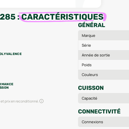
9285
:
CARACTÉRISTIQUES
GÉNÉRAL
Marque
Série
OLYVALENCE
Année de sortie
Poids
Couleurs
RMANCE
CUISSON
ISSON
Capacité
et prix en reconditionné.
CONNECTIVITÉ
Connexions