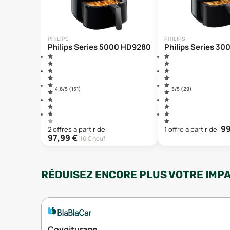
PHILIPS
PHILIPS
Philips Series 5000 HD9280
Philips Series 3
4.6
/5 (
151
)
5
/5 (
29
)
99
2
offre
s
à partir de :
1
offre
à partir de :
97,99
€
110
€ neuf
RÉDUISEZ ENCORE PLUS VOTRE IMP
Covoiturage