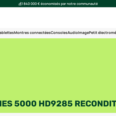
💰
1 840 000 € économisés par notre communauté
🌍
Ensemble, nous avons évité l'émission de 293 tonnes de CO₂
ablettes
Montres connectées
Consoles
Audio
Image
Petit électrom
RIES 5000 HD9285 RECONDI