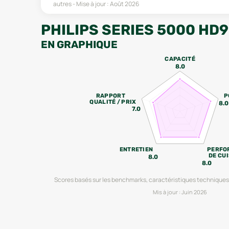
autres
Mise à jour :
Août 2026
PHILIPS SERIES 5000 HD
EN GRAPHIQUE
CAPACITÉ
8.0
RAPPORT
P
QUALITÉ / PRIX
8.0
7.0
ENTRETIEN
PERFO
DE CU
8.0
8.0
Scores basés sur les benchmarks, caractéristiques techniques 
Mis à jour :
Juin 2026