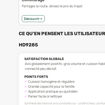
Partagez la route, divisez le prix du trajet
Découvrir
→
CE QU'EN PENSENT LES UTILISATEU
HD9285
SATISFACTION GLOBALE
Avis globalement positifs: gros volume et cuisson fia
connecté peu décisif.
POINTS FORTS
Cuisson homogène et régulière
Grande capacité pour la famille
Application pratique au quotidien
Panier facile à nettoyer
Synthèse des tests et avis constatés sur :
Le Dénicheur, Les Nu