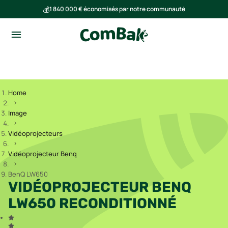
💰
1 840 000 € économisés par notre communauté
🌍
Ensemble, nous avons évité l'émission de 293 tonnes de CO₂
Home
Image
Vidéoprojecteurs
Vidéoprojecteur Benq
BenQ LW650
VIDÉOPROJECTEUR BENQ
LW650 RECONDITIONNÉ