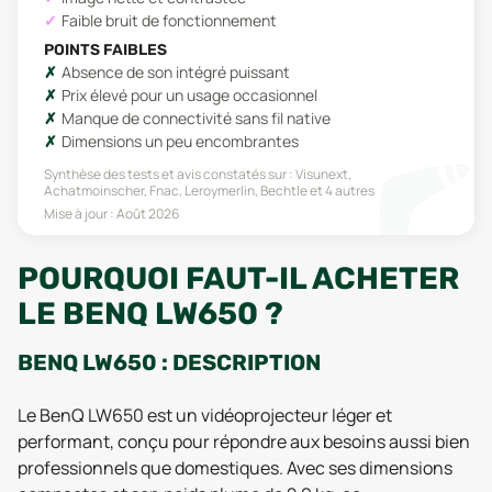
Faible bruit de fonctionnement
POINTS FAIBLES
Absence de son intégré puissant
Prix élevé pour un usage occasionnel
Manque de connectivité sans fil native
Dimensions un peu encombrantes
Synthèse des tests et avis constatés sur :
Visunext,
Achatmoinscher, Fnac, Leroymerlin, Bechtle
et 4 autres
Mise à jour :
Août 2026
POURQUOI FAUT-IL ACHETER
LE BENQ LW650 ?
BENQ LW650 : DESCRIPTION
Le BenQ LW650 est un vidéoprojecteur léger et
performant, conçu pour répondre aux besoins aussi bien
professionnels que domestiques. Avec ses dimensions