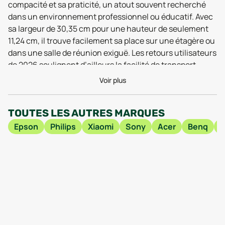
compacité et sa praticité, un atout souvent recherché
dans un environnement professionnel ou éducatif. Avec
sa largeur de 30,35 cm pour une hauteur de seulement
11,24 cm, il trouve facilement sa place sur une étagère ou
dans une salle de réunion exiguë. Les retours utilisateurs
de 2026 soulignent d’ailleurs la facilité de transport
grâce à un poids plume de 2,9 kg, bien inférieur à la
Voir plus
moyenne des appareils concurrents de cette catégorie.
Ce format discret n’empêche pas le BenQ LW650
TOUTES LES AUTRES MARQUES
reconditionné d’afficher des images en résolution WXGA
(1280 x 800), largement suffisante pour des
Epson
Philips
Xiaomi
Sony
Acer
Benq
H
présentations détaillées ou des projections vidéo HD en
petit groupe.
Autre point fort relevé par les tests 2025, l’intégration du
WiFi permet une connexion rapide sans s’encombrer de
câbles. C’est l’idéal pour jongler entre les sources et
simplifier la vie des utilisateurs multi-appareils. Le BenQ
LW650 reconditionné ne fait pas l’impasse sur la