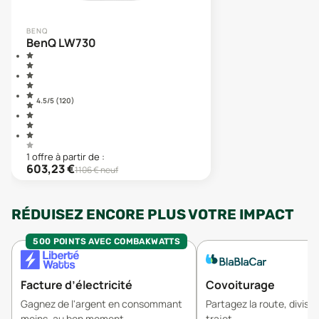
BENQ
BenQ LW730
4.5
/5 (
120
)
1
offre
à partir de :
603,23
€
1106
€ neuf
RÉDUISEZ ENCORE PLUS VOTRE IMPACT
500 POINTS AVEC COMBAKWATTS
Facture d’électricité
Covoiturage
Gagnez de l'argent en consommant
Partagez la route, divisez
moins, au bon moment.
trajet