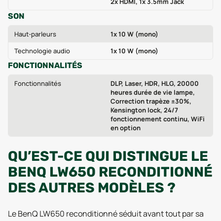
2x HDMI, 1x 3.5mm Jack
SON
Haut-parleurs
1x 10 W (mono)
Technologie audio
1x 10 W (mono)
FONCTIONNALITÉS
Fonctionnalités
DLP, Laser, HDR, HLG, 20000
heures durée de vie lampe,
Correction trapèze ±30%,
Kensington lock, 24/7
fonctionnement continu, WiFi
en option
QU’EST-CE QUI DISTINGUE LE
BENQ LW650 RECONDITIONNÉ
DES AUTRES MODÈLES ?
Le BenQ LW650 reconditionné séduit avant tout par sa