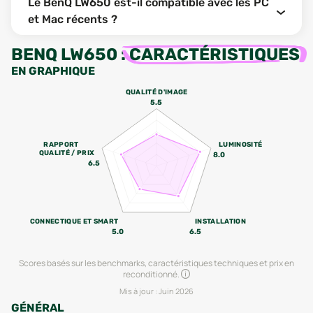
Le BenQ LW650 est-il compatible avec les PC
et Mac récents ?
BENQ LW650
:
CARACTÉRISTIQUES
EN GRAPHIQUE
QUALITÉ D'IMAGE
5.5
RAPPORT
LUMINOSITÉ
QUALITÉ / PRIX
8.0
6.5
CONNECTIQUE ET SMART
INSTALLATION
5.0
6.5
Scores basés sur les benchmarks, caractéristiques techniques et prix en
reconditionné.
Mis à jour :
Juin 2026
GÉNÉRAL