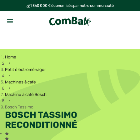
💰
1 840 000 € économisés par notre communauté
🌍
Ensemble, nous avons évité l'émission de 293 tonnes de CO₂
Home
Petit électroménager
Machines à café
Machine à café Bosch
Bosch Tassimo
BOSCH TASSIMO
RECONDITIONNÉ