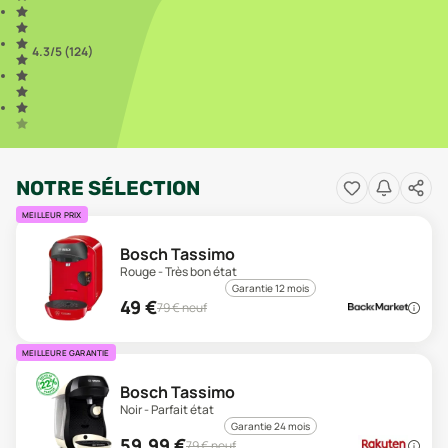
4.3
/5 (
124
)
NOTRE SÉLECTION
MEILLEUR PRIX
Bosch Tassimo
Rouge - Très bon état
Garantie 12 mois
49
€
79
€ neuf
MEILLEURE GARANTIE
Bosch Tassimo
Noir - Parfait état
Garantie 24 mois
59,99
€
79
€ neuf