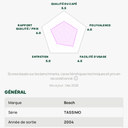
QUALITÉ DU CAFÉ
5.5
RAPPORT
POLYVALENCE
QUALITÉ / PRIX
6.0
6.0
ENTRETIEN
FACILITÉ D'USAGE
5.0
6.5
Scores basés sur les benchmarks, caractéristiques techniques et prix en
reconditionné.
Mis à jour :
Mai 2026
GÉNÉRAL
Marque
Bosch
Série
TASSIMO
Année de sortie
2004