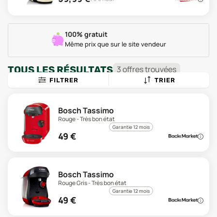
100% gratuit
Même prix que sur le site vendeur
TOUS LES RÉSULTATS
3
offre
s
trouvée
s
FILTRER
TRIER
Bosch Tassimo
Rouge - Très bon état
Garantie 12 mois
49
€
Bosch Tassimo
Rouge Gris - Très bon état
Garantie 12 mois
49
€