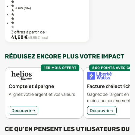
4.6
/5 (
184
)
3
offre
s
à partir de :
41,68
€
49,65
€ neuf
RÉDUISEZ ENCORE PLUS VOTRE IMPACT
1ER MOIS OFFERT
500 POINTS AVEC CO
Compte et épargne
Facture d’électricité
Alignez votre argent et vos valeurs
Gagnez de l'argent en 
moins, au bon moment.
Découvrir
→
Découvrir
→
CE QU'EN PENSENT LES UTILISATEURS
DU