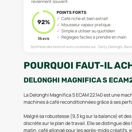
reviennent souvent.
POINTS FORTS
Café riche et bien extrait
92
%
Mousseur vapeur pratique
Simple à utiliser au quotidien
Réglages faciles à prendre en main
36
avis
Synthèse des tests et avis constatés sur :
Darty, Delonghi, Bac
POURQUOI FAUT-IL AC
DELONGHI MAGNIFICA S ECAM2
La Delonghi Magnifica S ECAM 22.140 est une machin
machines à café reconditionnées grâce à ses perf
Malgré sa robustesse (9,3 kg sur la balance) et d
discrète sur le plan de travail. Elle se distingue d
matin, café allongé pour les après-midis créatifs,