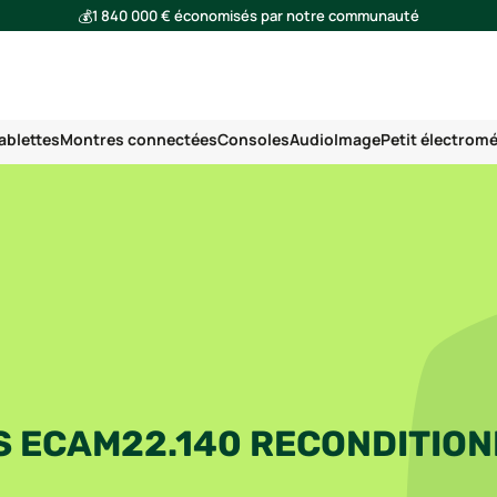
💰
1 840 000 € économisés par notre communauté
🌍
Ensemble, nous avons évité l'émission de 293 tonnes de CO₂
ablettes
Montres connectées
Consoles
Audio
Image
Petit électrom
S ECAM22.140 RECONDITIO