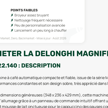
POINTS FAIBLES
Broyeur assez bruyant
Nettoyage fréquent nécessaire
Peu de personnalisation avancée
Lancement un peu long à chauffer
k Market, Dero, Backmarket
Mise à jour :
Août 2026
HETER LA DELONGHI MAGNIFI
2.140 : DESCRIPTION
e à café automatique compacte et fiable, issue de la série Mag
ormances constantes et son design sobre, très apprécié dans
es dimensions généreuses (348 x 236 x 429 mm), cette machine
ès l’allumage grâce à un panneau de commande intuitif offrant u
 et mousse de lait onctueuse pour le cappuccino des pauses con