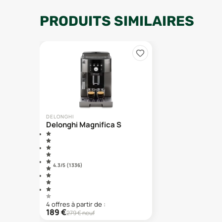
PRODUITS SIMILAIRES
DELONGHI
Delonghi Magnifica S
4.3
/5 (
1 336
)
4
offre
s
à partir de :
189
€
279
€ neuf