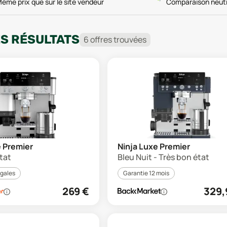
ême prix que sur le site vendeur
Comparaison neut
ES RÉSULTATS
6
offre
s
trouvée
s
e Premier
Ninja Luxe Premier
tat
Bleu Nuit - Très bon état
égales
Garantie 12 mois
269
€
329,