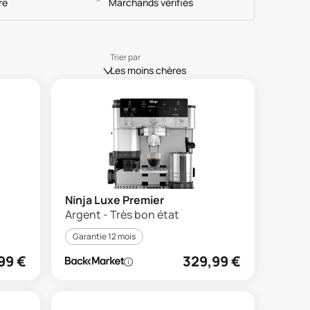
re
Marchands vérifiés
Trier par
Les moins chères
Ninja Luxe Premier
Argent - Très bon état
Garantie 12 mois
99
€
329,99
€