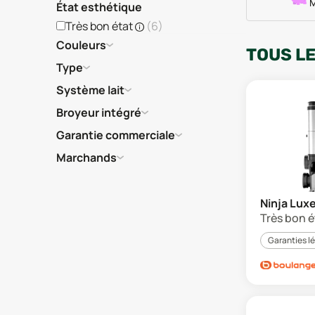
M
État esthétique
Très bon état
(
6
)
Couleurs
TOUS L
Type
Système lait
Broyeur intégré
Garantie commerciale
Marchands
Ninja Lux
Très bon é
Garanties l