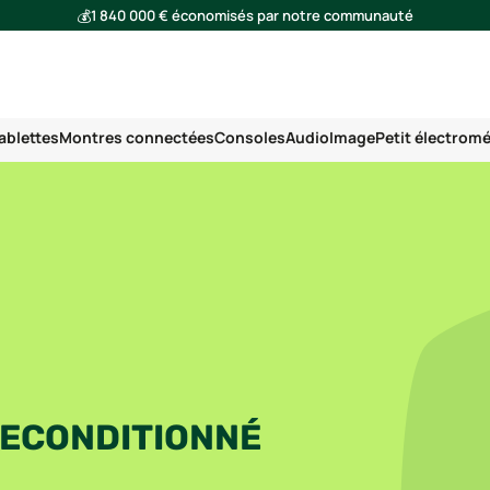
💰
1 840 000 € économisés par notre communauté
🌍
Ensemble, nous avons évité l'émission de 293 tonnes de CO₂
ablettes
Montres connectées
Consoles
Audio
Image
Petit électrom
RECONDITIONNÉ