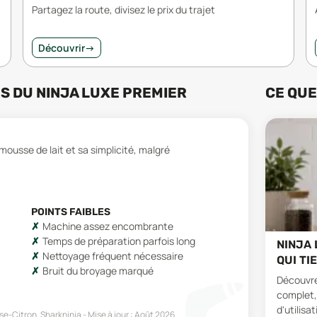
Partagez la route, divisez le prix du trajet
Découvrir
→
RS
DU
NINJA LUXE PREMIER
CE QUE
ousse de lait et sa simplicité, malgré
POINTS FAIBLES
Machine assez encombrante
Temps de préparation parfois long
NINJA 
Nettoyage fréquent nécessaire
QUI TI
Bruit du broyage marqué
Découvrez
complet,
d'utilisat
sse-Citron, Sharkninja
Mise à jour :
Août 2026