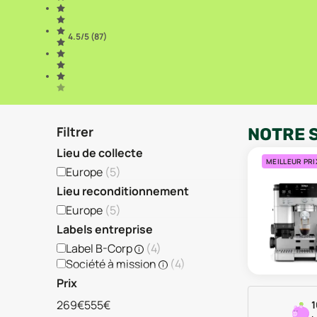
4.5
/5 (
87
)
Filtrer
NOTRE 
Lieu de collecte
MEILLEUR PRI
Europe
(
5
)
Lieu reconditionnement
Europe
(
5
)
Labels entreprise
Label B-Corp
(
4
)
Société à mission
(
4
)
Prix
269€
555€
1