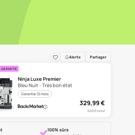
Alerte
Partager
E GARANTIE
Ninja Luxe Premier
Bleu Nuit - Très bon état
Garantie 12 mois
329,99
€
500
€ neuf
t
100% sûrs