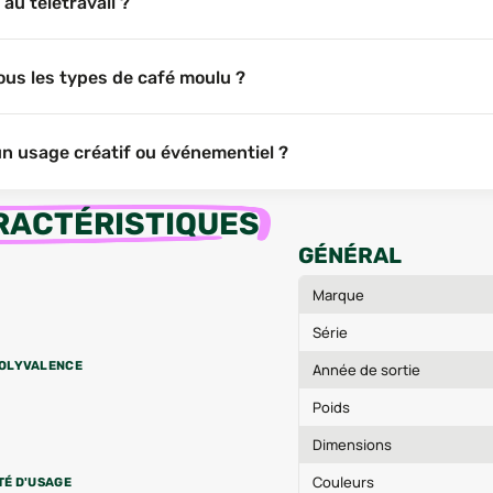
au télétravail ?
ous les types de café moulu ?
un usage créatif ou événementiel ?
RACTÉRISTIQUES
GÉNÉRAL
Marque
Série
OLYVALENCE
Année de sortie
Poids
Dimensions
Couleurs
TÉ D'USAGE