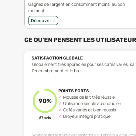
Gagnez de l'argent en consommant moins, au bon
moment.
Découvrir
→
CE QU'EN PENSENT LES UTILISATEU
SATISFACTION GLOBALE
Globalement très appréciée pour ses cafés variés, sa m
l’encombrement et le bruit.
POINTS FORTS
Mousse de lait très réussie
90
%
Utilisation simple au quotidien
Cafés variés et bien réussis
Broyeur intégré pratique
87
avis
Synthèse des tests et avis constatés sur :
Lefigaro, Klarna, Pre