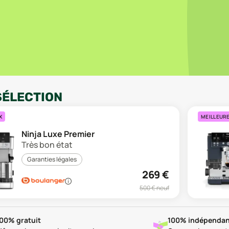
SÉLECTION
X
MEILLEUR
Ninja Luxe Premier
Très bon état
Garanties légales
269
€
500
€ neuf
00% gratuit
100% indépendan