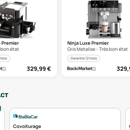
e Premier
Ninja Luxe Premier
s bon état
Gris Metalise - Très bon état
 mois
Garantie 12 mois
329,99
€
329,
ACT
Covoiturage