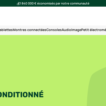
💰
1 840 000 € économisés par notre communauté
🌍
Ensemble, nous avons évité l'émission de 293 tonnes de CO₂
ablettes
Montres connectées
Consoles
Audio
Image
Petit électrom
ONDITIONNÉ