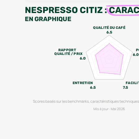
NESPRESSO CITIZ
:
CARAC
EN GRAPHIQUE
QUALITÉ DU CAFÉ
6.5
RAPPORT
P
QUALITÉ / PRIX
6.0
6.0
ENTRETIEN
FACILI
6.5
7.5
Scores basés sur les benchmarks, caractéristiques techniques 
Mis à jour :
Mai 2026