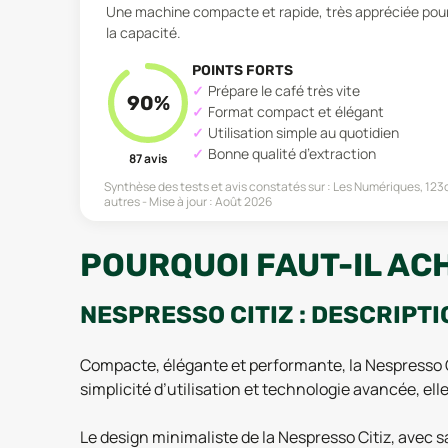
Une machine compacte et rapide, très appréciée pour sa
la capacité.
POINTS FORTS
Prépare le café très vite
90
%
Format compact et élégant
Utilisation simple au quotidien
Bonne qualité d’extraction
87
avis
Synthèse des tests et avis constatés sur :
Les Numériques, 123
autres
Mise à jour :
Août 2026
POURQUOI FAUT-IL ACH
NESPRESSO CITIZ : DESCRIPTI
Compacte, élégante et performante, la Nespresso C
simplicité d’utilisation et technologie avancée, e
Le design minimaliste de la Nespresso Citiz, avec 