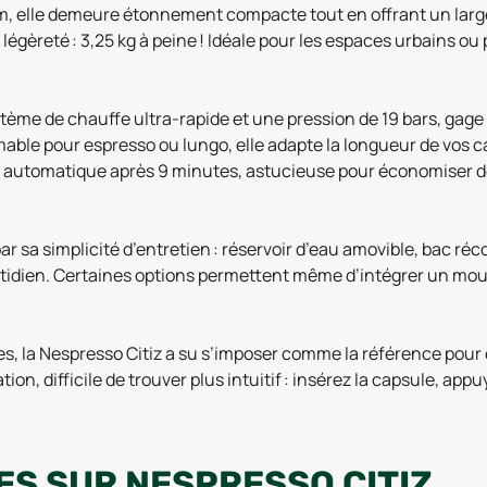
cm, elle demeure étonnement compacte tout en offrant un larg
légèreté : 3,25 kg à peine ! Idéale pour les espaces urbains ou
stème de chauffe ultra-rapide et une pression de 19 bars, gag
le pour espresso ou lungo, elle adapte la longueur de vos c
le automatique après 9 minutes, astucieuse pour économiser de
 par sa simplicité d’entretien : réservoir d’eau amovible, bac r
uotidien. Certaines options permettent même d’intégrer un mou
s, la Nespresso Citiz a su s’imposer comme la référence pour
on, difficile de trouver plus intuitif : insérez la capsule, app
ES
SUR
NESPRESSO CITIZ