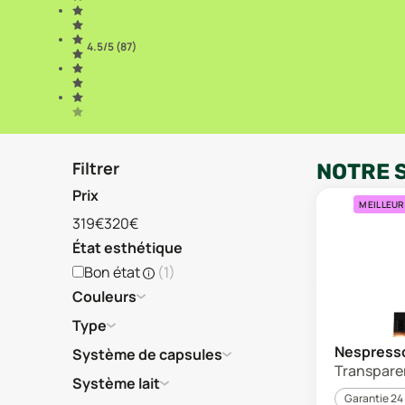
4.5
/5 (
87
)
Filtrer
NOTRE 
Prix
MEILLEUR
319€
320€
État esthétique
Bon état
(
1
)
Couleurs
Type
Nespresso
Système de capsules
Transparen
Système lait
Garantie 24