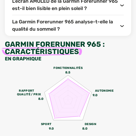
L’écran AMOLED de la Garmin Forerunner 965
est-il bien lisible en plein soleil ?
La Garmin Forerunner 965 analyse-t-elle la
qualité du sommeil ?
GARMIN FORERUNNER 965
:
CARACTÉRISTIQUES
EN GRAPHIQUE
FONCTIONNALITÉS
8.5
RAPPORT
AUTONOMIE
QUALITÉ / PRIX
9.0
8.0
SPORT
DESIGN
9.0
8.0