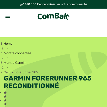
💰
1 840 000 € économisés par notre communauté
🌍
Ensemble, nous avons évité l'émission de 293 tonnes de CO₂
Home
Montre connectée
Montre Garmin
Garmin Forerunner 965
GARMIN FORERUNNER 965
RECONDITIONNÉ