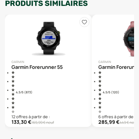
PRODUITS SIMILAIRES
GARMIN
GARMIN
Garmin Forerunner 55
Garmin Forerunn
4.5
/5 (
873
)
4.5
/5 (
120
)
12
offre
s
à partir de :
6
offre
s
à partir de :
133,30
€
285,99
€
169,99
€ neuf
449
€ neuf