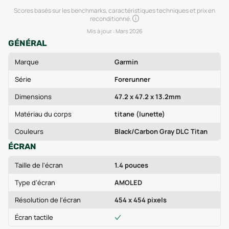
Scores basés sur les benchmarks, caractéristiques techniques et prix en
reconditionné.
Mis à jour :
Mars 2026
GÉNÉRAL
Marque
Garmin
Série
Forerunner
Dimensions
47.2 x 47.2 x 13.2mm
Matériau du corps
titane (lunette)
Couleurs
Black/Carbon Gray DLC Titan
ÉCRAN
Taille de l'écran
1.4 pouces
Type d'écran
AMOLED
Résolution de l'écran
454 x 454 pixels
Écran tactile