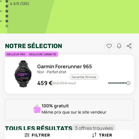
4.5
/5 (
120
)
NOTRE SÉLECTION
MEILLEUR PRIX
MEILLEURE GARANTIE
Garmin Forerunner 965
Noir - Parfait état
Garantie 30 mois
459
€
649,99
€ neuf
100% gratuit
Même prix que sur le site vendeur
TOUS LES RÉSULTATS
3
offre
s
trouvée
s
FILTRER
TRIER