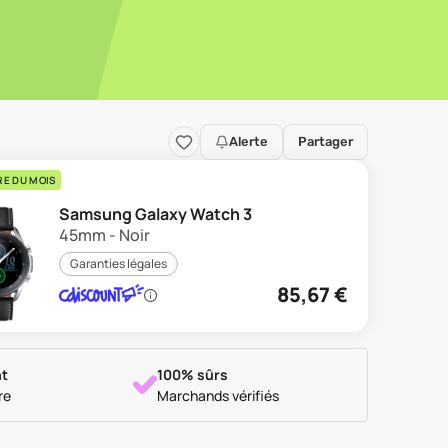
Alerte
Partager
RE DU MOIS
Samsung Galaxy Watch 3
45mm - Noir
Garanties légales
85,67
€
t
100% sûrs
re
Marchands vérifiés