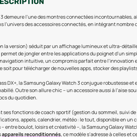
DESCRIPTION
3 demeure l’une des montres connectées incontournables, alli
 l’univers des accessoires connectés, en intégrant nombre de 
la version) séduit par un affichage lumineux et ultra-détaillé
5.5, permet de jongler entre les applications du poignet d’un si
navigation intuitive, un compromis parfait entre l’innovation e
e soit pour télécharger de nouvelles apps, stocker des playlists
lass DX+, la Samsung Galaxy Watch 3 conjugue robustesse et es
abillé. Outre son allure chic – un accessoire aussi à l’aise so
ocs du quotidien.
 ses fonctions de coach sportif (gestion du sommeil, suivi de 
fications, appels, calendrier, météo : le tout, disponible en un
 – entre boulot, loisirs et créativité –, la Samsung Galaxy Wat
s
appareils reconditionnés
, ce modèle s’adresse à celles et