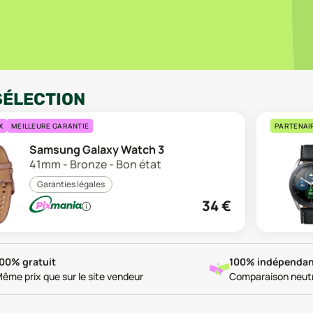
SÉLECTION
X
MEILLEURE GARANTIE
PARTENAI
Samsung Galaxy Watch 3
41mm - Bronze - Bon état
Garanties légales
34
€
00% gratuit
100% indépendan
ême prix que sur le site vendeur
Comparaison neut