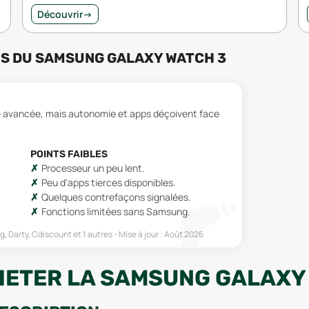
Découvrir
→
RS
DU
SAMSUNG GALAXY WATCH 3
é avancée, mais autonomie et apps déçoivent face
POINTS FAIBLES
Processeur un peu lent.
Peu d'apps tierces disponibles.
Quelques contrefaçons signalées.
Fonctions limitées sans Samsung.
g, Darty, Cdiscount
et 1 autres
Mise à jour :
Août 2026
HETER LA SAMSUNG GALAXY 