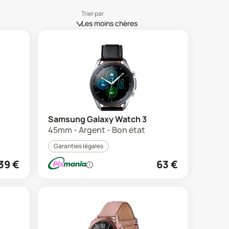
Trier par
Les moins chères
Samsung Galaxy Watch 3
45mm - Argent - Bon état
Garanties légales
39
€
63
€