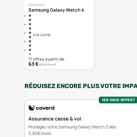
SAMSUNG
Samsung Galaxy Watch 4
4.1
/5 (
2 079
)
17
offre
s
à partir de :
63
€
159
€ neuf
RÉDUISEZ ENCORE PLUS VOTRE IMP
1ER MOIS OFFERT
Assurance casse & vol
Protégez votre Samsung Galaxy Watch 3 dès
3,90€/mois