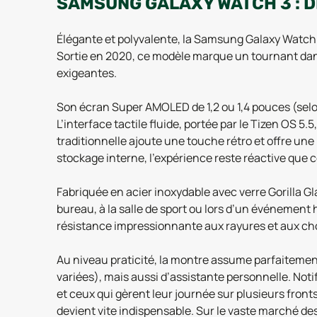
SAMSUNG GALAXY WATCH 3 : 
Élégante et polyvalente, la Samsung Galaxy Watch 
Sortie en 2020, ce modèle marque un tournant dans
exigeantes.
Son écran Super AMOLED de 1,2 ou 1,4 pouces (selon 
L’interface tactile fluide, portée par le Tizen OS 
traditionnelle ajoute une touche rétro et offre une 
stockage interne, l’expérience reste réactive que c
Fabriquée en acier inoxydable avec verre Gorilla G
bureau, à la salle de sport ou lors d’un événement h
résistance impressionnante aux rayures et aux ch
Au niveau praticité, la montre assume parfaitement
variées), mais aussi d’assistante personnelle. Noti
et ceux qui gèrent leur journée sur plusieurs fronts
devient vite indispensable. Sur le vaste marché de