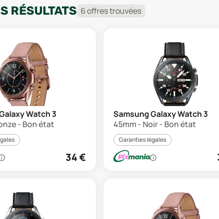
ES RÉSULTATS
6
offre
s
trouvée
s
Galaxy Watch 3
Samsung Galaxy Watch 3
onze - Bon état
45mm - Noir - Bon état
égales
Garanties légales
34
€