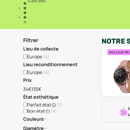
4.2
/5 (
301
)
Filtrer
NOTRE 
Lieu de collecte
MEILLEUR PRI
Europe
(
4
)
Lieu reconditionnement
Europe
(
4
)
Prix
34€
135€
État esthétique
Parfait état
(
1
)
1
Bon état
(
4
)
M
Couleurs
Diamètre