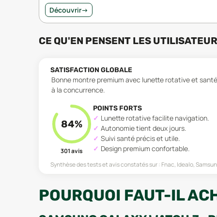
Découvrir
→
CE QU'EN PENSENT LES UTILISATEU
SATISFACTION GLOBALE
Bonne montre premium avec lunette rotative et sant
à la concurrence.
POINTS FORTS
Lunette rotative facilite navigation.
84
%
Autonomie tient deux jours.
Suivi santé précis et utile.
Design premium confortable.
301
avis
Synthèse des tests et avis constatés sur :
Fnac, Idealo, Samsun
POURQUOI FAUT-IL AC