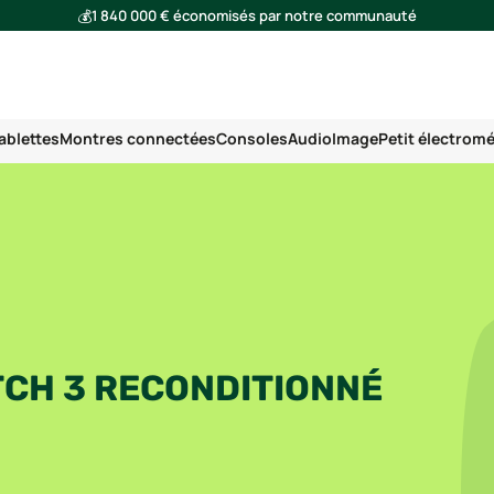
💰
1 840 000 € économisés par notre communauté
🌍
Ensemble, nous avons évité l'émission de 293 tonnes de CO₂
ablettes
Montres connectées
Consoles
Audio
Image
Petit électrom
CH 3 RECONDITIONNÉ