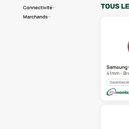
TOUS L
Connectivité
Marchands
Samsung 
41mm - Br
Garanties l