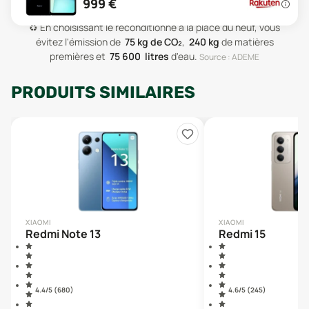
999
€
♻️
En choisissant le reconditionné à la place du neuf, vous
évitez l'émission de
75
kg de CO₂
,
240
kg
de matières
premières
et
75 600
litres
d'eau
.
Source : ADEME
PRODUITS SIMILAIRES
XIAOMI
XIAOMI
Redmi Note 13
Redmi 15
4.4
/5 (
680
)
4.6
/5 (
245
)