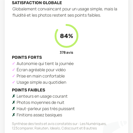
SATISFACTION GLOBALE
Globalement convaincant pour un usage simple, mais la
fluidité et les photos restent ses points faibles.
84
%
378
avis
POINTS FORTS
Autonomie qui tient la journée
Écran agréable pour vidéo
Prise en main confortable
Usage simple au quotidien
POINTS FAIBLES
Lenteurs en usage courant
Photos moyennes de nuit
Haut-parleur pas très puissant
Finitions assez basiques
Synthèse des tests et avis constatés sur :
Les Numériques,
123comparer, Rakuten, Idealo, Cdiscount
et 8 autres