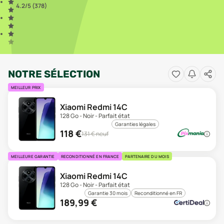
4.2
/5 (
378
)
NOTRE SÉLECTION
MEILLEUR PRIX
Xiaomi Redmi 14C
128 Go - Noir - Parfait état
Garanties légales
118
€
131
€ neuf
MEILLEURE GARANTIE
RECONDITIONNÉ EN FRANCE
PARTENAIRE DU MOIS
Xiaomi Redmi 14C
128 Go - Noir - Parfait état
Garantie 30 mois
Reconditionné en FR
189,99
€