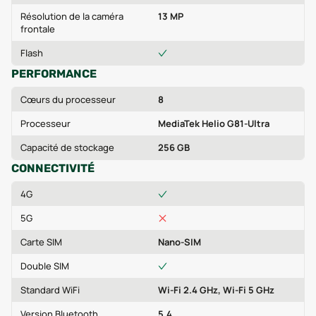
Résolution de la caméra
13 MP
frontale
Flash
PERFORMANCE
Cœurs du processeur
8
Processeur
MediaTek Helio G81-Ultra
Capacité de stockage
256 GB
CONNECTIVITÉ
4G
5G
Carte SIM
Nano-SIM
Double SIM
Standard WiFi
Wi-Fi 2.4 GHz, Wi-Fi 5 GHz
Version Bluetooth
5.4