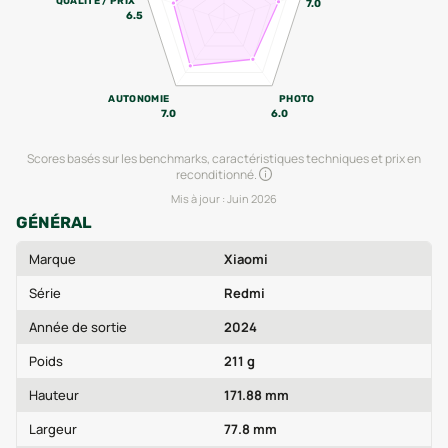
QUALITÉ / PRIX
7.0
6.5
AUTONOMIE
PHOTO
7.0
6.0
Scores basés sur les benchmarks, caractéristiques techniques et prix en
reconditionné.
Mis à jour :
Juin 2026
GÉNÉRAL
Marque
Xiaomi
Série
Redmi
Année de sortie
2024
Poids
211 g
Hauteur
171.88 mm
Largeur
77.8 mm