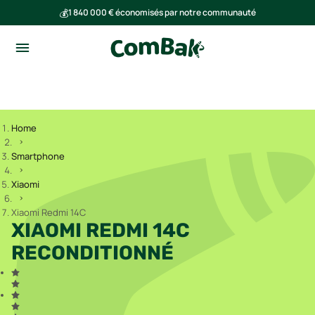
💰
1 840 000 € économisés par notre communauté
🌍
Ensemble, nous avons évité l'émission de 293 tonnes de CO₂
Home
Smartphone
Xiaomi
Xiaomi Redmi 14C
XIAOMI REDMI 14C
RECONDITIONNÉ