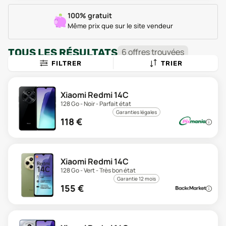
100% gratuit
Même prix que sur le site vendeur
TOUS LES RÉSULTATS
6
offre
s
trouvée
s
FILTRER
TRIER
Xiaomi Redmi 14C
128 Go - Noir - Parfait état
Garanties légales
118
€
Xiaomi Redmi 14C
128 Go - Vert - Très bon état
Garantie 12 mois
155
€