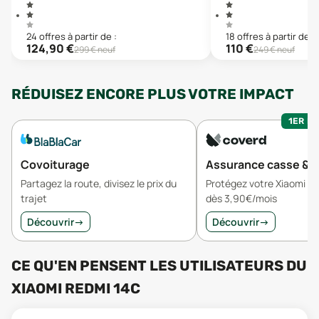
24
offre
s
à partir de :
18
offre
s
à partir de :
124,90
€
110
€
299
€ neuf
249
€ neuf
RÉDUISEZ ENCORE PLUS VOTRE IMPACT
1ER MO
Covoiturage
Assurance casse & v
Partagez la route, divisez le prix du
Protégez votre Xiaomi R
trajet
dès 3,90€/mois
Découvrir
→
Découvrir
→
CE QU'EN PENSENT LES UTILISATEURS
DU
XIAOMI REDMI 14C