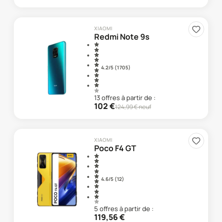
XIAOMI
Redmi Note 9s
4.2
/5 (
1 705
)
13
offre
s
à partir de :
102
€
124,99
€ neuf
XIAOMI
Poco F4 GT
4.6
/5 (
12
)
5
offre
s
à partir de :
119,56
€