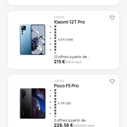
XIAOMI
Xiaomi 12T Pro
4.5
/5 (
546
)
12
offre
s
à partir de :
215
€
999
€ neuf
XIAOMI
Poco F5 Pro
4.7
/5 (
25
)
3
offre
s
à partir de :
226,56
€
699,99
€ neuf