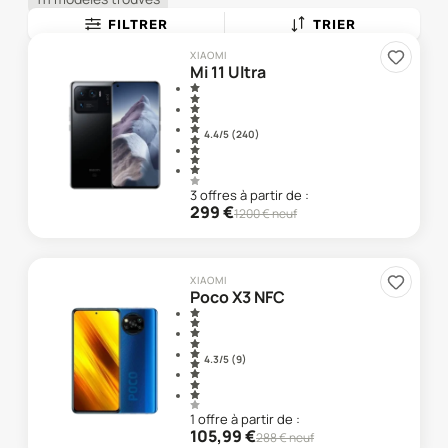
FILTRER
TRIER
XIAOMI
Mi 11 Ultra
4.4
/5 (
240
)
3
offre
s
à partir de :
299
€
1200
€ neuf
XIAOMI
Poco X3 NFC
4.3
/5 (
9
)
1
offre
à partir de :
105,99
€
288
€ neuf