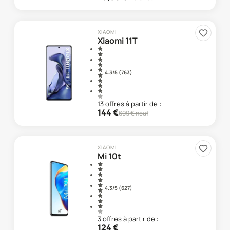
XIAOMI
Xiaomi 11T
4.3
/5 (
763
)
13
offre
s
à partir de :
144
€
699
€ neuf
XIAOMI
Mi 10t
4.3
/5 (
627
)
3
offre
s
à partir de :
124
€