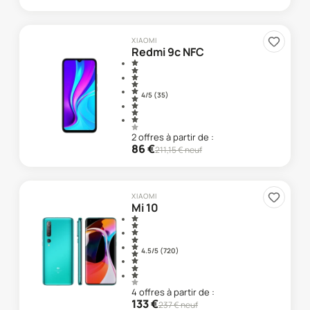
XIAOMI
Redmi 9c NFC
4
/5 (
35
)
2
offre
s
à partir de :
86
€
211,15
€ neuf
XIAOMI
Mi 10
4.5
/5 (
720
)
4
offre
s
à partir de :
133
€
237
€ neuf