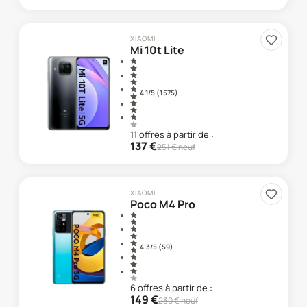
XIAOMI
Mi 10t Lite
4.1
/5 (
1 575
)
11
offre
s
à partir de :
137
€
251
€ neuf
XIAOMI
Poco M4 Pro
4.3
/5 (
59
)
6
offre
s
à partir de :
149
€
230
€ neuf