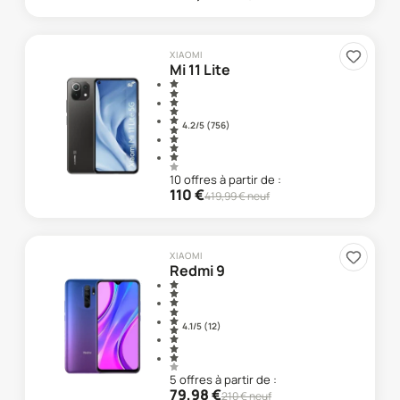
XIAOMI
Mi 11 Lite
4.2
/5 (
756
)
10
offre
s
à partir de :
110
€
419,99
€ neuf
XIAOMI
Redmi 9
4.1
/5 (
12
)
5
offre
s
à partir de :
79,98
€
210
€ neuf