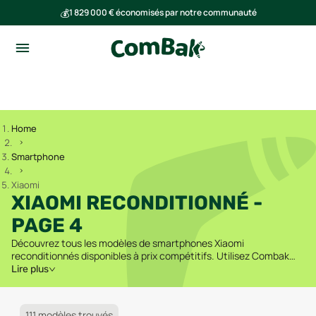
💰
1 829 000 € économisés par notre communauté
🌍
Ensemble, nous avons évité l'émission de 291 tonnes de CO₂
Home
Smartphone
Xiaomi
XIAOMI RECONDITIONNÉ -
PAGE 4
Découvrez tous les modèles de smartphones Xiaomi
reconditionnés disponibles à prix compétitifs. Utilisez Combak
pour comparer les offres des vendeurs fiables et trouver le
Lire plus
meilleur prix.
111 modèles trouvés