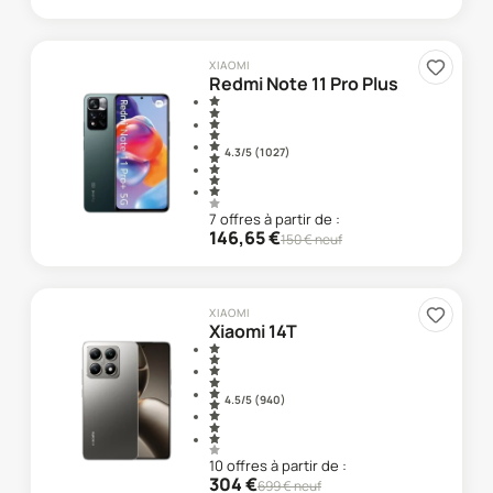
XIAOMI
Redmi Note 11 Pro Plus
4.3
/5 (
1 027
)
7
offre
s
à partir de :
146,65
€
150
€ neuf
XIAOMI
Xiaomi 14T
4.5
/5 (
940
)
10
offre
s
à partir de :
304
€
699
€ neuf