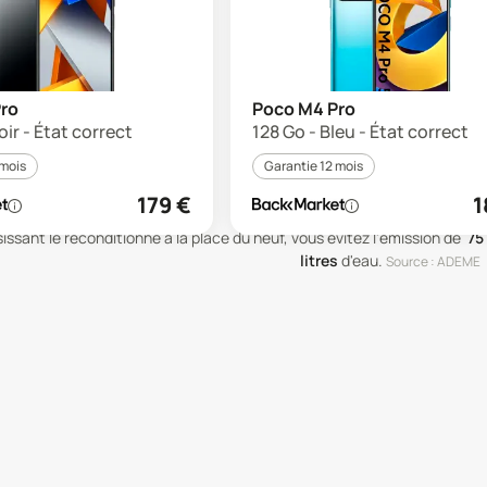
ro
Poco M4 Pro
oir - État correct
128 Go - Bleu - État correct
 mois
Garantie 12 mois
179
€
1
issant le reconditionné à la place du neuf, vous évitez l'émission de
75
litres
d'eau
.
Source : ADEME