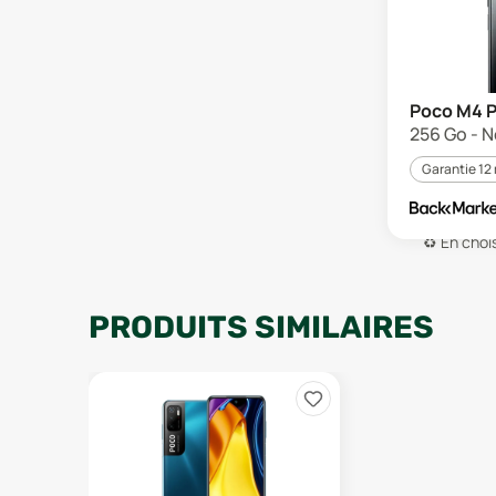
Poco M4 P
256 Go - N
Garantie 12
♻️
En chois
PRODUITS SIMILAIRES