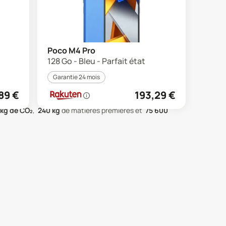
Poco M4 Pro
128 Go - Bleu - Parfait état
Garantie 24 mois
89
€
193,29
€
kg de CO₂
,
240
kg
de matières premières
et
75 600