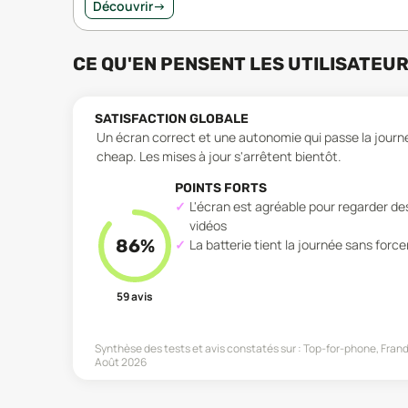
Découvrir
→
CE QU'EN PENSENT LES UTILISATEU
SATISFACTION GLOBALE
Un écran correct et une autonomie qui passe la journée,
cheap. Les mises à jour s'arrêtent bientôt.
POINTS FORTS
L'écran est agréable pour regarder de
vidéos
86
%
La batterie tient la journée sans force
59
avis
Synthèse des tests et avis constatés sur :
Top-for-phone, Frand
Août 2026