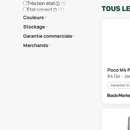
Très bon état
(
1
)
TOUS L
État correct
(
3
)
Couleurs
Stockage
Garantie commerciale
Marchands
Poco M4 P
64 Go - Ja
Garantie 12