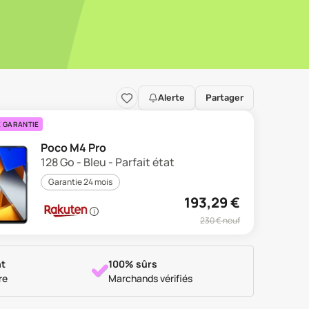
Alerte
Partager
E GARANTIE
Poco M4 Pro
128 Go - Bleu - Parfait état
Garantie 24 mois
193,29
€
230
€ neuf
t
100% sûrs
re
Marchands vérifiés