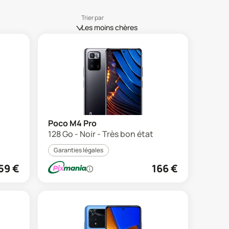
Trier par
Les moins chères
Poco M4 Pro
128 Go - Noir - Très bon état
Garanties légales
59
€
166
€