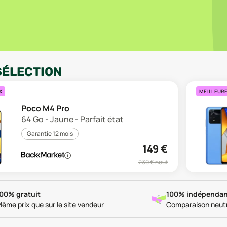
SÉLECTION
X
MEILLEUR
Poco M4 Pro
64 Go - Jaune - Parfait état
Garantie 12 mois
149
€
230
€ neuf
00% gratuit
100% indépendan
ême prix que sur le site vendeur
Comparaison neut