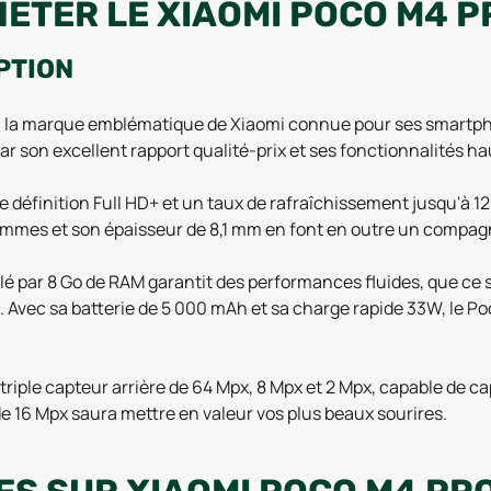
ETER LE XIAOMI POCO M4 P
PTION
, la marque emblématique de Xiaomi connue pour ses smartphon
 son excellent rapport qualité-prix et ses fonctionnalités h
éfinition Full HD+ et un taux de rafraîchissement jusqu'à 120
mes et son épaisseur de 8,1 mm en font en outre un compagnon
par 8 Go de RAM garantit des performances fluides, que ce soi
es. Avec sa batterie de 5 000 mAh et sa charge rapide 33W, le
iple capteur arrière de 64 Mpx, 8 Mpx et 2 Mpx, capable de cap
e de 16 Mpx saura mettre en valeur vos plus beaux sourires.