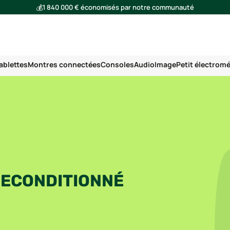
💰
1 840 000 € économisés par notre communauté
🌍
Ensemble, nous avons évité l'émission de 293 tonnes de CO₂
ablettes
Montres connectées
Consoles
Audio
Image
Petit électrom
RECONDITIONNÉ