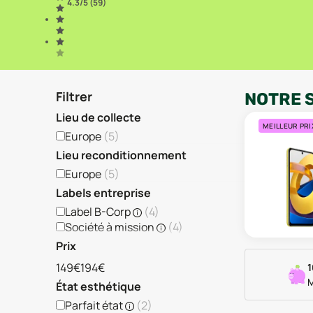
4.3
/5 (
59
)
Filtrer
NOTRE 
Lieu de collecte
MEILLEUR PRI
Europe
(
5
)
Lieu reconditionnement
Europe
(
5
)
Labels entreprise
Label B-Corp
(
4
)
Société à mission
(
4
)
Prix
149€
194€
1
M
État esthétique
Parfait état
(
2
)