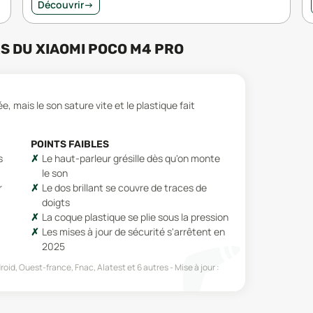
Découvrir
→
RS
DU
XIAOMI POCO M4 PRO
 mais le son sature vite et le plastique fait
POINTS FAIBLES
s
Le haut-parleur grésille dès qu'on monte
le son
r
Le dos brillant se couvre de traces de
doigts
La coque plastique se plie sous la pression
Les mises à jour de sécurité s'arrêtent en
2025
roid, Ouest-france, Fnac, Alatest
et 6 autres
Mise à jour :