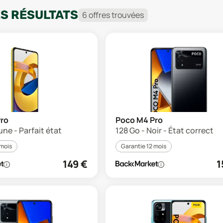
ES RÉSULTATS
6
offre
s
trouvée
s
ro
Poco M4 Pro
une - Parfait état
128 Go - Noir - État correct
 mois
Garantie 12 mois
149
€
1