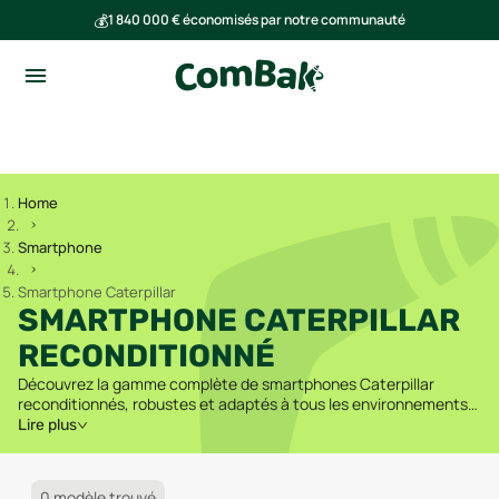
💰
1 840 000 € économisés par notre communauté
🌍
Ensemble, nous avons évité l'émission de 293 tonnes de CO₂
Home
Smartphone
Smartphone Caterpillar
SMARTPHONE CATERPILLAR
RECONDITIONNÉ
Découvrez la gamme complète de smartphones Caterpillar
reconditionnés, robustes et adaptés à tous les environnements
exigeants.
Lire plus
0 modèle trouvé