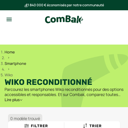
💰
1 840 000 € économisés par notre communauté
🌍
Ensemble, nous avons évité l'émission de 293 tonnes de CO₂
Home
Smartphone
Wiko
WIKO RECONDITIONNÉ
Parcourez les smartphones Wiko reconditionnés pour des options
accessibles et responsables. Et sur Combak, comparez toutes
les offres des vendeurs de confiance et trouvez le meilleur prix.
Lire plus
0 modèle trouvé
FILTRER
TRIER