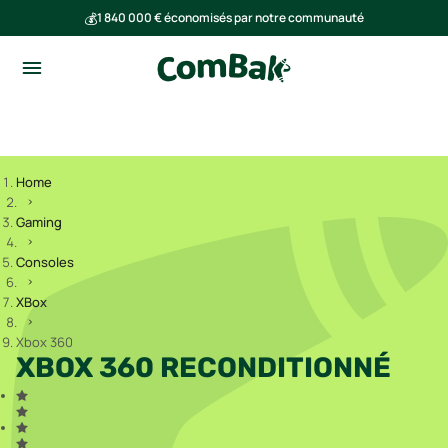
💰
1 840 000 € économisés par notre communauté
🌍
Ensemble, nous avons évité l'émission de 293 tonnes de CO₂
Home
Gaming
Consoles
XBox
Xbox 360
XBOX 360 RECONDITIONNÉ