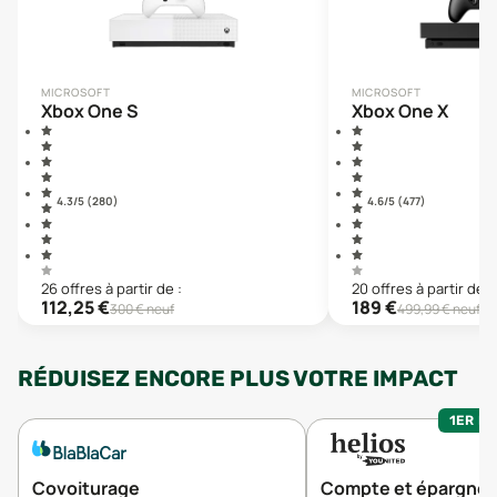
MICROSOFT
MICROSOFT
Xbox One S
Xbox One X
4.3
/5 (
280
)
4.6
/5 (
477
)
26
offre
s
à partir de :
20
offre
s
à partir de :
112,25
€
189
€
300
€ neuf
499,99
€ neuf
RÉDUISEZ ENCORE PLUS VOTRE IMPACT
1ER MO
Covoiturage
Compte et épargne