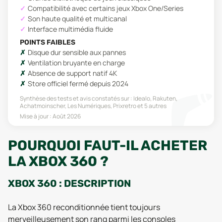
Compatibilité avec certains jeux Xbox One/Series
Son haute qualité et multicanal
Interface multimédia fluide
POINTS FAIBLES
Disque dur sensible aux pannes
Ventilation bruyante en charge
Absence de support natif 4K
Store officiel fermé depuis 2024
Synthèse des tests et avis constatés sur :
Idealo, Rakuten,
Achatmoinscher, Les Numériques, Prixretro
et 5 autres
Mise à jour :
Août 2026
POURQUOI FAUT-IL ACHETER
LA XBOX 360 ?
XBOX 360 : DESCRIPTION
La Xbox 360 reconditionnée tient toujours
merveilleusement son rang parmi les consoles