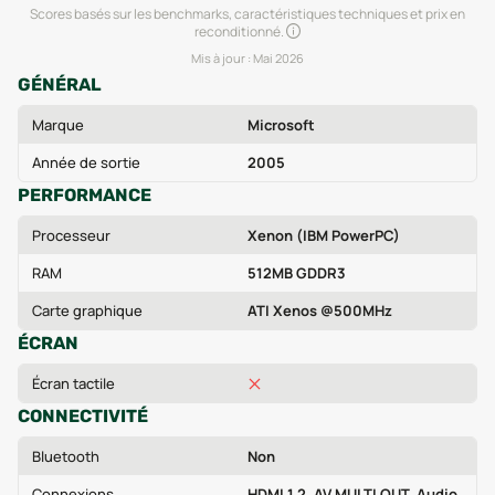
Scores basés sur les benchmarks, caractéristiques techniques et prix en
reconditionné.
Mis à jour :
Mai 2026
GÉNÉRAL
Marque
Microsoft
Année de sortie
2005
PERFORMANCE
Processeur
Xenon (IBM PowerPC)
RAM
512MB GDDR3
Carte graphique
ATI Xenos @500MHz
ÉCRAN
Écran tactile
CONNECTIVITÉ
Bluetooth
Non
Connexions
HDMI 1.2, AV MULTI OUT, Audio