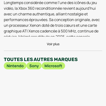
Longtemps considérée comme l’une des icônes du jeu
vidéo, la Xbox 360 reconditionnée revient aujourd’hui
avec un charme authentique, alliant nostalgie et
performances éprouvées. Sa conception originale, avec
un processeur Xenon doté de trois cœurs et une carte
graphique ATI Xenos cadencée à 500 MHz, continue de
séduire. Malgré ses débuts en 2005, cette console
réinventée permet encore de profiter de jeux variés avec
Voir plus
une fluidité qui surprend, même face à des titres
ambitieux. Les tests menés en 2025 montrent que la
TOUTES LES AUTRES MARQUES
réactivité des menus et la stabilité des sessions de jeu
restent au rendez-vous, grâce à ses 512 Mo de RAM
Nintendo
Sony
Microsoft
GDDR3 optimisés lors du processus de
reconditionnement.
Côté utilisation, la Xbox 360 reconditionnée se distingue
par son format compact : à peine 8,3 cm de hauteur pour
un peu plus de 30 cm de large, elle s’intègre aisément
sous n’importe quel écran. Les trois ports USB, révisés