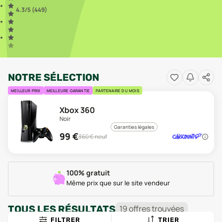
4.3
/5 (
449
)
NOTRE SÉLECTION
MEILLEUR PRIX
MEILLEURE GARANTIE
PARTENAIRE DU MOIS
Xbox 360
Noir
Garanties légales
99
€
360
€ neuf
100% gratuit
Même prix que sur le site vendeur
TOUS LES RÉSULTATS
19
offre
s
trouvée
s
FILTRER
TRIER