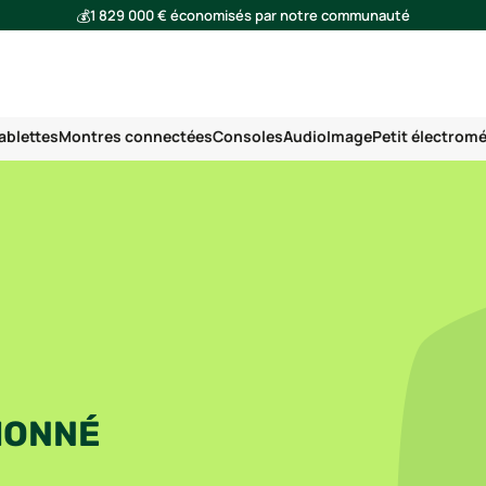
💰
1 829 000 € économisés par notre communauté
🌍
Ensemble, nous avons évité l'émission de 291 tonnes de CO₂
ablettes
Montres connectées
Consoles
Audio
Image
Petit électrom
IONNÉ