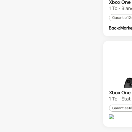
Xbox One
1 To - Blan
Garantie 12
Xbox One
1 To - État
Garanties l