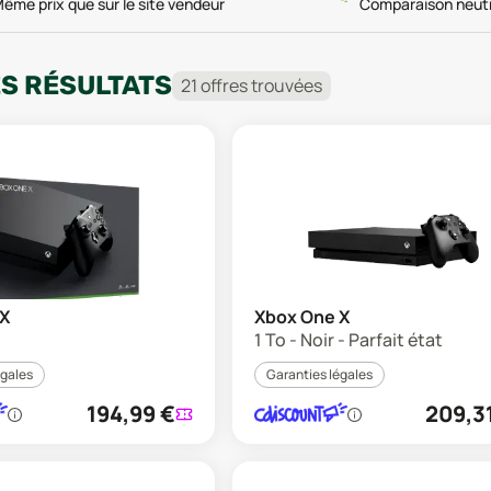
ême prix que sur le site vendeur
Comparaison neut
ES RÉSULTATS
21
offre
s
trouvée
s
 X
Xbox One X
1 To - Noir - Parfait état
égales
Garanties légales
194,99
€
209,3