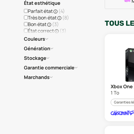
M
État esthétique
Parfait état
(
4
)
Très bon état
(
8
)
TOUS L
Bon état
(
3
)
État correct
(
3
)
Couleurs
Génération
Stockage
Garantie commerciale
Marchands
Xbox One
1 To
Garanties l