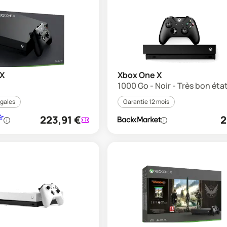
 X
Xbox One X
1000 Go - Noir - Très bon éta
égales
Garantie 12 mois
223,91
€
2