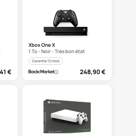
Xbox One X
t
1 To - Noir - Très bon état
Garantie 12 mois
41
€
248,90
€