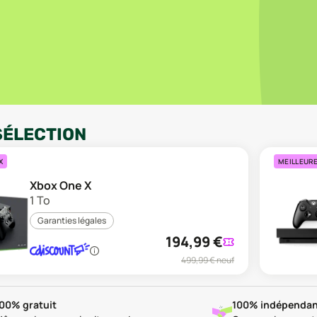
SÉLECTION
X
MEILLEUR
Xbox One X
1 To
Garanties légales
194,99
€
499,99
€ neuf
00% gratuit
100% indépendan