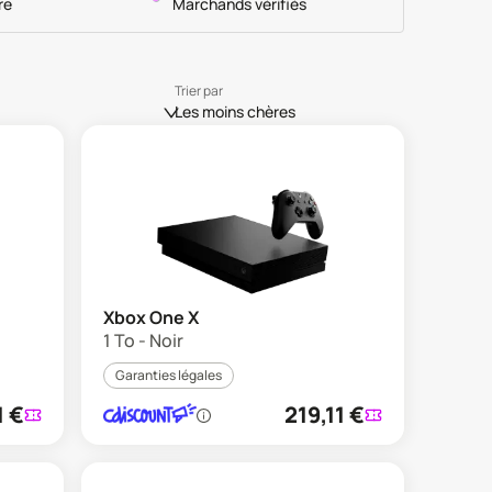
re
Marchands vérifiés
Trier par
Les moins chères
Xbox One X
1 To - Noir
Garanties légales
1
€
219,11
€