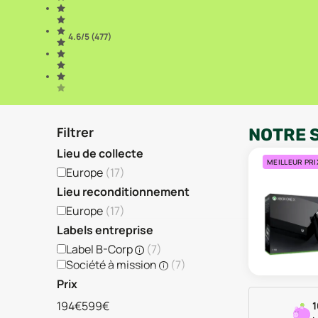
4.6
/5 (
477
)
Filtrer
NOTRE 
Lieu de collecte
MEILLEUR PRI
Europe
(
17
)
Lieu reconditionnement
Europe
(
17
)
Labels entreprise
Label B-Corp
(
7
)
Société à mission
(
7
)
Prix
194€
599€
1