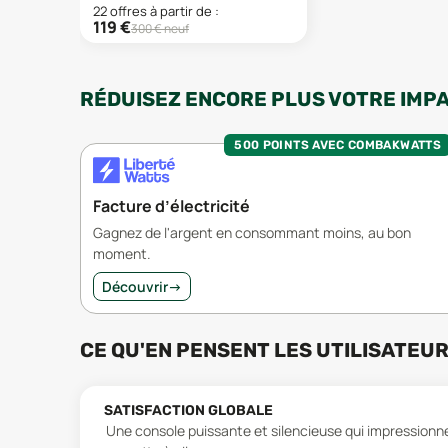
22
offre
s
à partir de :
119
€
300
€ neuf
RÉDUISEZ ENCORE PLUS VOTRE IMP
500 POINTS AVEC COMBAKWATTS
Facture d’électricité
Gagnez de l'argent en consommant moins, au bon
moment.
Découvrir
→
CE QU'EN PENSENT LES UTILISATEU
SATISFACTION GLOBALE
Une console puissante et silencieuse qui impressionn