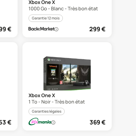
Xbox One X
1000 Go - Blanc - Très bon état
Garantie 12 mois
99
€
299
€
Xbox One X
1 To - Noir - Très bon état
Garanties légales
53
€
369
€