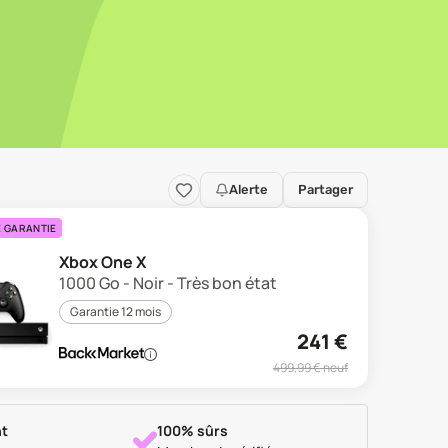
Alerte
Partager
E GARANTIE
Xbox One X
1000 Go - Noir - Très bon état
Garantie 12 mois
241
€
499,99
€ neuf
t
100% sûrs