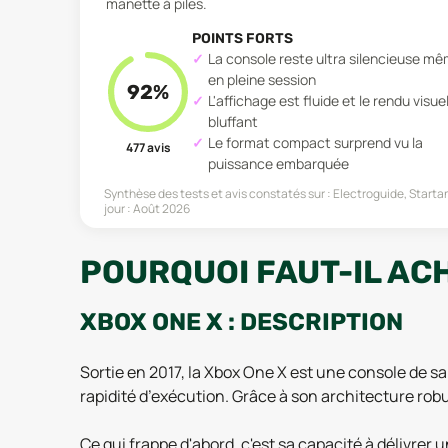
manette à piles.
POINTS FORTS
La console reste ultra silencieuse m
en pleine session
92
%
L'affichage est fluide et le rendu visue
bluffant
Le format compact surprend vu la
477
avis
puissance embarquée
Synthèse des tests et avis constatés sur :
Electroguide, Starta
jour :
Août 2026
POURQUOI FAUT-IL ACH
XBOX ONE X : DESCRIPTION
Sortie en 2017, la Xbox One X est une console de 
rapidité d’exécution. Grâce à son architecture ro
Ce qui frappe d'abord, c'est sa capacité à délivrer