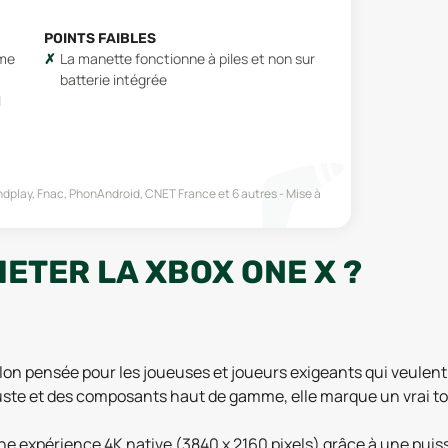
POINTS FAIBLES
ême
La manette fonctionne à piles et non sur
batterie intégrée
l
ndplay, Fnac, PhonAndroid, CNET France
et 6 autres
Mise à
ETER LA XBOX ONE X ?
salon pensée pour les joueuses et joueurs exigeants qui veul
buste et des composants haut de gamme, elle marque un vrai to
 une expérience 4K native (3840 x 2160 pixels) grâce à une pui