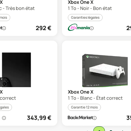
 X
Xbox One X
c - Très bon état
1 To - Noir - Bon état
 mois
Garanties légales
292
€
2
 X
Xbox One X
 correct
1 To - Blanc - État correct
égales
Garantie 12 mois
343,99
€
3