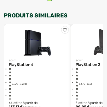
PRODUITS SIMILAIRES
SONY
SONY
PlayStation 4
PlayStation 2
4.4
/5 (
5 480
)
4.5
/5 (
446
)
44
offre
s
à partir de :
8
offre
s
à partir de :
135,13
€
99,95
€