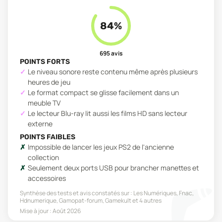
84
%
695
avis
POINTS FORTS
Le niveau sonore reste contenu même après plusieurs
heures de jeu
Le format compact se glisse facilement dans un
meuble TV
Le lecteur Blu-ray lit aussi les films HD sans lecteur
externe
POINTS FAIBLES
Impossible de lancer les jeux PS2 de l'ancienne
collection
Seulement deux ports USB pour brancher manettes et
accessoires
Synthèse des tests et avis constatés sur :
Les Numériques, Fnac,
Hdnumerique, Gamopat-forum, Gamekult
et 4 autres
Mise à jour :
Août 2026