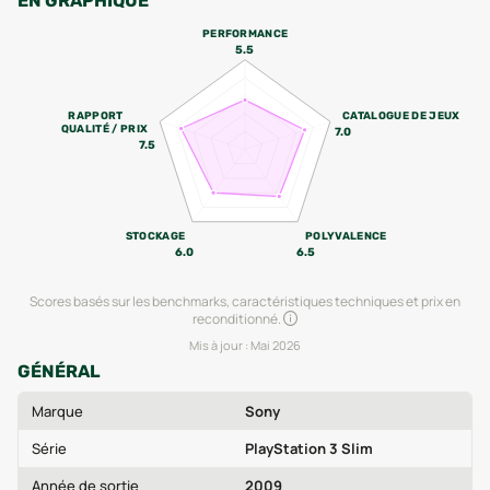
EN GRAPHIQUE
PERFORMANCE
5.5
RAPPORT
CATALOGUE DE JEUX
QUALITÉ / PRIX
7.0
7.5
STOCKAGE
POLYVALENCE
6.0
6.5
Scores basés sur les benchmarks, caractéristiques techniques et prix en
reconditionné.
Mis à jour :
Mai 2026
GÉNÉRAL
Marque
Sony
Série
PlayStation 3 Slim
Année de sortie
2009