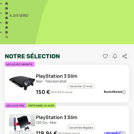
4.2
/5 (
695
)
NOTRE SÉLECTION
MEILLEURE GARANTIE
PlayStation 3 Slim
Noir - Très bon état
Garantie 12 mois
150
€
259,99
€ neuf
MEILLEUR PRIX
PARTENAIRE DU MOIS
PlayStation 3 Slim
120 Go - Noir
Garanties légales
119,94
€
259,99
€ neuf