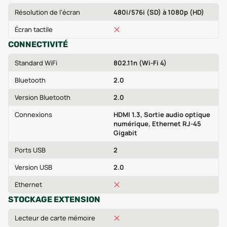
Résolution de l'écran
480i/576i (SD) à 1080p (HD)
Écran tactile
CONNECTIVITÉ
Standard WiFi
802.11n (Wi-Fi 4)
Bluetooth
2.0
Version Bluetooth
2.0
Connexions
HDMI 1.3, Sortie audio optique
numérique, Ethernet RJ-45
Gigabit
Ports USB
2
Version USB
2.0
Ethernet
STOCKAGE EXTENSION
Lecteur de carte mémoire