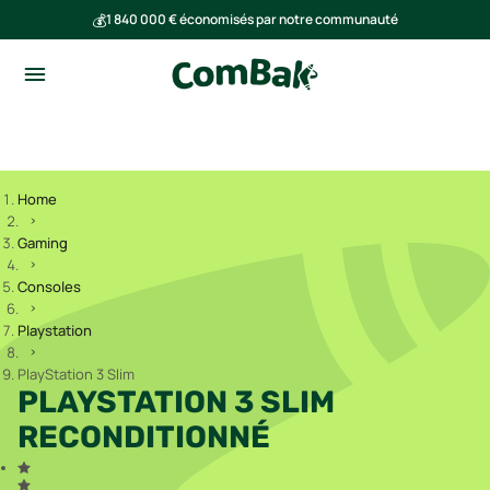
💰
1 840 000 € économisés par notre communauté
🌍
Ensemble, nous avons évité l'émission de 293 tonnes de CO₂
Home
Gaming
Consoles
Playstation
PlayStation 3 Slim
PLAYSTATION 3 SLIM
RECONDITIONNÉ