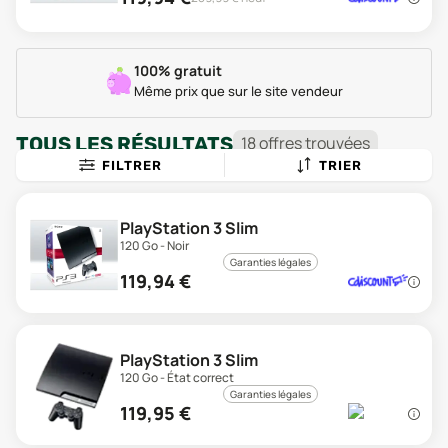
100% gratuit
Même prix que sur le site vendeur
TOUS LES RÉSULTATS
18
offre
s
trouvée
s
FILTRER
TRIER
PlayStation 3 Slim
120 Go - Noir
Garanties légales
119,94
€
PlayStation 3 Slim
120 Go - État correct
Garanties légales
119,95
€