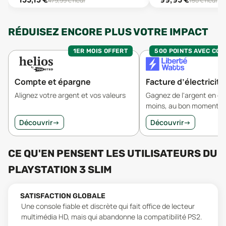
479,99
€ neuf
150
€ neuf
RÉDUISEZ ENCORE PLUS VOTRE IMPACT
1ER MOIS OFFERT
500 POINTS AVEC CO
Compte et épargne
Facture d’électricité
Alignez votre argent et vos valeurs
Gagnez de l'argent en 
moins, au bon moment.
Découvrir
→
Découvrir
→
CE QU'EN PENSENT LES UTILISATEURS
DU
PLAYSTATION 3 SLIM
SATISFACTION GLOBALE
Une console fiable et discrète qui fait office de lecteur
multimédia HD, mais qui abandonne la compatibilité PS2.