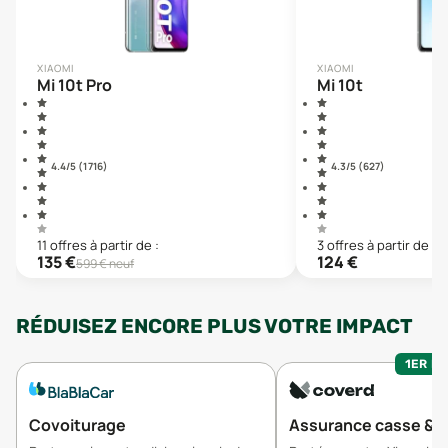
XIAOMI
XIAOMI
Mi 10t Pro
Mi 10t
4.4
/5 (
1 716
)
4.3
/5 (
627
)
11
offre
s
à partir de :
3
offre
s
à partir de :
135
€
124
€
599
€ neuf
RÉDUISEZ ENCORE PLUS VOTRE IMPACT
1ER MO
Covoiturage
Assurance casse & v