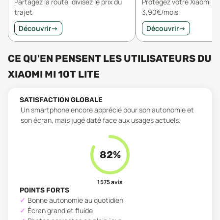
Partagez la route, divisez le prix du
Protégez votre Xiaomi Mi 
trajet
3,90€/mois
Découvrir
→
Découvrir
→
CE QU'EN PENSENT LES UTILISATEURS
DU
XIAOMI MI 10T LITE
SATISFACTION GLOBALE
Un smartphone encore apprécié pour son autonomie et
son écran, mais jugé daté face aux usages actuels.
82
%
1 575
avis
POINTS FORTS
Bonne autonomie au quotidien
Écran grand et fluide