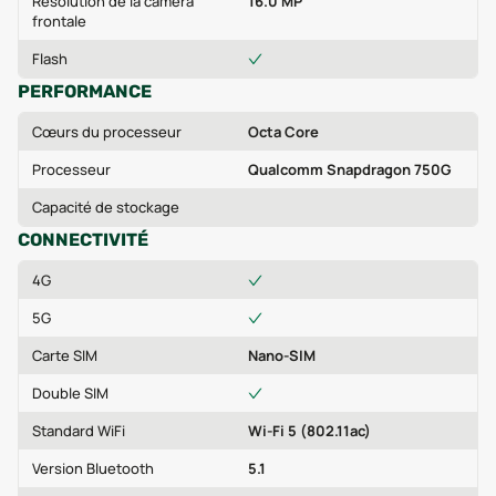
Résolution de la caméra
16.0 MP
frontale
Flash
PERFORMANCE
Cœurs du processeur
Octa Core
Processeur
Qualcomm Snapdragon 750G
Capacité de stockage
CONNECTIVITÉ
4G
5G
Carte SIM
Nano-SIM
Double SIM
Standard WiFi
Wi-Fi 5 (802.11ac)
Version Bluetooth
5.1