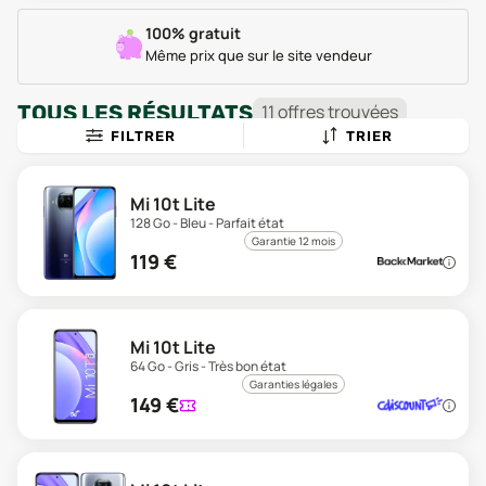
100% gratuit
Même prix que sur le site vendeur
TOUS LES RÉSULTATS
11
offre
s
trouvée
s
FILTRER
TRIER
Mi 10t Lite
128 Go - Bleu - Parfait état
Garantie 12 mois
119
€
Mi 10t Lite
64 Go - Gris - Très bon état
Garanties légales
149
€