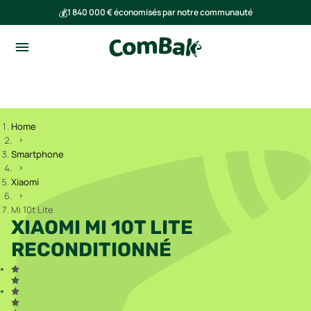
💰
1 840 000 € économisés par notre communauté
🌍
Ensemble, nous avons évité l'émission de 293 tonnes de CO₂
Home
Smartphone
Xiaomi
Mi 10t Lite
XIAOMI MI 10T LITE
RECONDITIONNÉ