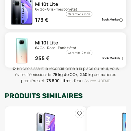
Mi 10t Lite
64 Go - Gris - Très bon état
Garantie 12 mois
179
€
Mi 10t Lite
64 Go - Rose - Parfait état
Garantie 12 mois
255
€
♻️
En choisissant le reconditionné à la place du neuf, vous
évitez l'émission de
75
kg de CO₂
,
240
kg
de matières
premières
et
75 600
litres
d'eau
.
Source : ADEME
PRODUITS SIMILAIRES