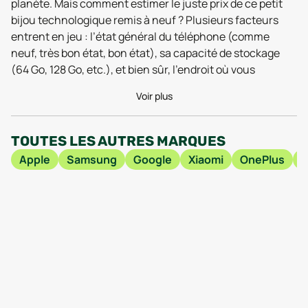
planète. Mais comment estimer le juste prix de ce petit
bijou technologique remis à neuf ? Plusieurs facteurs
entrent en jeu : l’état général du téléphone (comme
neuf, très bon état, bon état), sa capacité de stockage
(64 Go, 128 Go, etc.), et bien sûr, l’endroit où vous
l’achetez. Un conseil d’ami : comparer, comparer, et
Voir plus
encore comparer ! C’est là que des comparateurs comme
Combak entrent en scène. Ils vous permettent de passer
en revue les différentes offres de Xiaomi Mi 10t Lite
TOUTES LES AUTRES MARQUES
reconditionnés, pour dénicher la perle rare qui
Apple
Samsung
Google
Xiaomi
OnePlus
correspond à votre budget et à vos exigences. Imaginez :
trouver le meilleur prix pour un Mi 10t Lite reconditionné
quasiment neuf, avec une capacité de stockage
confortable… Le rêve, non ?
En plus de l’aspect économique, acheter un Mi 10t Lite
reconditionné, c’est aussi une action concrète pour
l’environnement. Saviez-vous que la fabrication d’un
smartphone neuf consomme énormément de