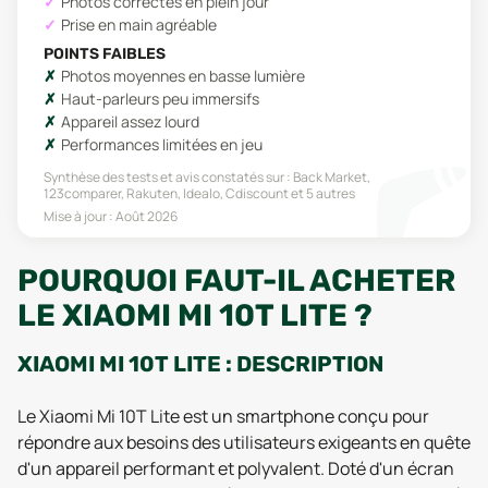
Photos correctes en plein jour
Prise en main agréable
POINTS FAIBLES
Photos moyennes en basse lumière
Haut-parleurs peu immersifs
Appareil assez lourd
Performances limitées en jeu
Synthèse des tests et avis constatés sur :
Back Market,
123comparer, Rakuten, Idealo, Cdiscount
et 5 autres
Mise à jour :
Août 2026
POURQUOI FAUT-IL ACHETER
LE XIAOMI MI 10T LITE ?
XIAOMI MI 10T LITE : DESCRIPTION
Le Xiaomi Mi 10T Lite est un smartphone conçu pour
répondre aux besoins des utilisateurs exigeants en quête
d'un appareil performant et polyvalent. Doté d'un écran