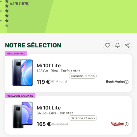
4.1
/5 (
1 575
)
NOTRE SÉLECTION
MEILLEUR PRIX
Mi 10t Lite
128 Go - Bleu - Parfait état
Garantie 12 mois
119
€
251
€ neuf
MEILLEURE GARANTIE
Mi 10t Lite
64 Go - Gris - Bon état
Garantie 24 mois
165
€
251
€ neuf