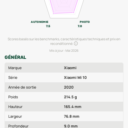
AUTONOMIE
PHOTO
7.5
7.0
Scores basés sur les benchmarks, caractéristiques techniques et prix en
reconditionné.
Mis à jour :
Mai 2026
GÉNÉRAL
Marque
Xiaomi
Série
Xiaomi Mi 10
Année de sortie
2020
Poids
214.5 g
Hauteur
165.4 mm
Largeur
76.8 mm
Profondeur
9.0 mm