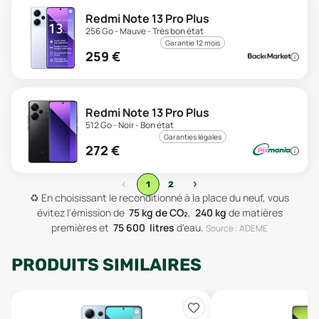
Redmi Note 13 Pro Plus
256 Go - Mauve - Très bon état
Garantie 12 mois
259
€
Redmi Note 13 Pro Plus
512 Go - Noir - Bon état
Garanties légales
272
€
‹
›
1
2
♻️
En choisissant le reconditionné à la place du neuf, vous
évitez l'émission de
75
kg de CO₂
,
240
kg
de matières
premières
et
75 600
litres
d'eau
.
Source : ADEME
PRODUITS SIMILAIRES