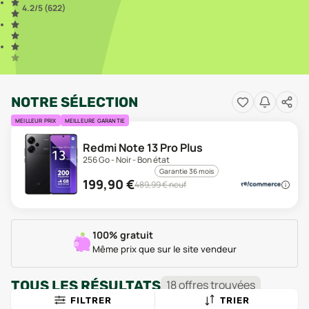
4.2
/5 (
622
)
NOTRE SÉLECTION
MEILLEUR PRIX
MEILLEURE GARANTIE
Redmi Note 13 Pro Plus
256 Go - Noir - Bon état
Garantie 36 mois
199,90
€
489,99
€ neuf
100% gratuit
Même prix que sur le site vendeur
TOUS LES RÉSULTATS
18
offre
s
trouvée
s
FILTRER
TRIER