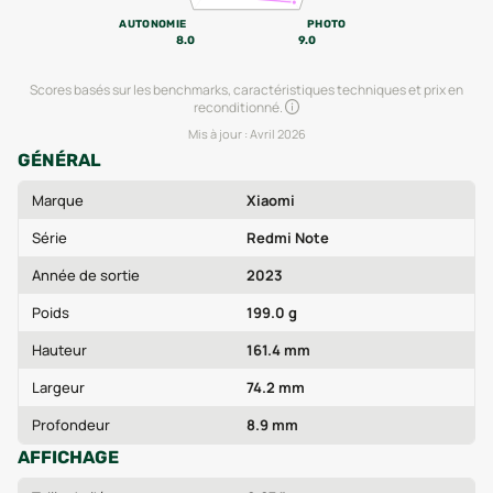
AUTONOMIE
PHOTO
8.0
9.0
Scores basés sur les benchmarks, caractéristiques techniques et prix en
reconditionné.
Mis à jour :
Avril 2026
GÉNÉRAL
Marque
Xiaomi
Série
Redmi Note
Année de sortie
2023
Poids
199.0 g
Hauteur
161.4 mm
Largeur
74.2 mm
Profondeur
8.9 mm
AFFICHAGE