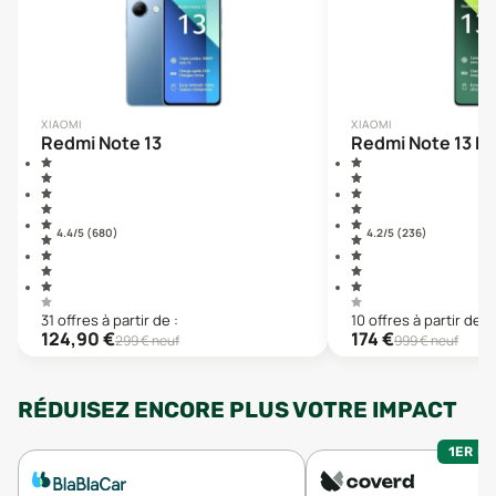
XIAOMI
XIAOMI
Redmi Note 13
Redmi Note 13 Pr
4.4
/5 (
680
)
4.2
/5 (
236
)
31
offre
s
à partir de :
10
offre
s
à partir de :
124,90
€
174
€
299
€ neuf
999
€ neuf
RÉDUISEZ ENCORE PLUS VOTRE IMPACT
1ER MO