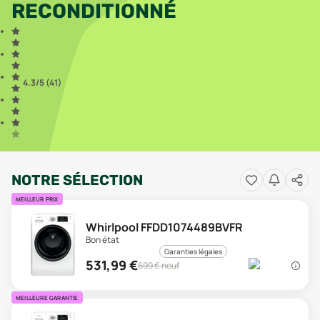
RECONDITIONNÉ
4.3
/5 (
41
)
NOTRE SÉLECTION
MEILLEUR PRIX
Whirlpool FFDD1074489BVFR
Bon état
Garanties légales
531,99
€
699
€ neuf
MEILLEURE GARANTIE