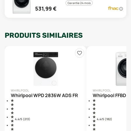
Garantie 24 mois
531,99
€
PRODUITS SIMILAIRES
WHIRLPOOL
WHIRLPOOL
Whirlpool WPD 2836W ADS FR
Whirlpool FFBD1
4.4
/5 (
213
)
4.4
/5 (
182
)