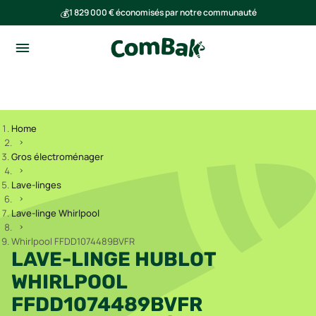
💰
1 829 000 € économisés par notre communauté
🌍
Ensemble, nous avons évité l'émission de 291 tonnes de CO₂
Home
Gros électroménager
Lave-linges
Lave-linge Whirlpool
Whirlpool FFDD1074489BVFR
LAVE-LINGE HUBLOT
WHIRLPOOL
FFDD1074489BVFR