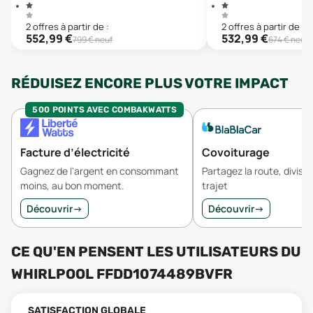
2
offre
s
à partir de :
2
offre
s
à partir de :
552,99
€
532,99
€
799
€ neuf
674
€ neuf
RÉDUISEZ ENCORE PLUS VOTRE IMPACT
500 POINTS AVEC COMBAKWATTS
Facture d’électricité
Covoiturage
Gagnez de l'argent en consommant
Partagez la route, divisez
moins, au bon moment.
trajet
Découvrir
→
Découvrir
→
CE QU'EN PENSENT LES UTILISATEURS
DU
WHIRLPOOL FFDD1074489BVFR
SATISFACTION GLOBALE