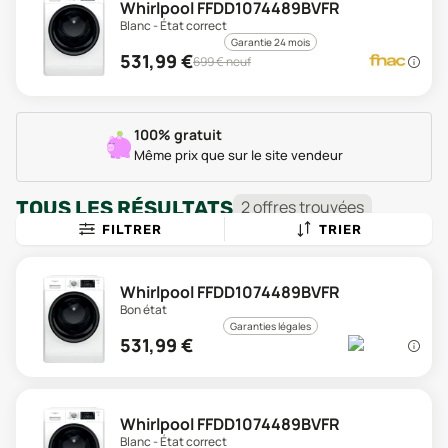
Whirlpool FFDD1074489BVFR
Blanc - État correct
Garantie 24 mois
531,99
€
699
€ neuf
100% gratuit
Même prix que sur le site vendeur
TOUS LES RÉSULTATS
2
offre
s
trouvée
s
FILTRER
TRIER
Whirlpool FFDD1074489BVFR
Bon état
Garanties légales
531,99
€
Whirlpool FFDD1074489BVFR
Blanc - État correct