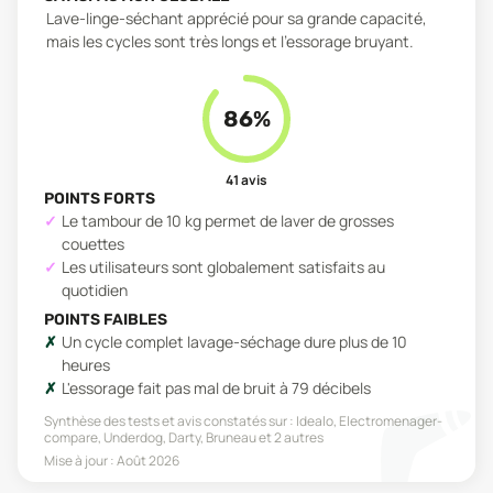
Lave-linge-séchant apprécié pour sa grande capacité,
mais les cycles sont très longs et l'essorage bruyant.
86
%
41
avis
POINTS FORTS
Le tambour de 10 kg permet de laver de grosses
couettes
Les utilisateurs sont globalement satisfaits au
quotidien
POINTS FAIBLES
Un cycle complet lavage-séchage dure plus de 10
heures
L'essorage fait pas mal de bruit à 79 décibels
Synthèse des tests et avis constatés sur :
Idealo, Electromenager-
compare, Underdog, Darty, Bruneau
et 2 autres
Mise à jour :
Août 2026