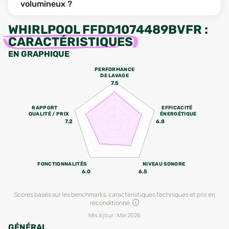
volumineux ?
WHIRLPOOL FFDD1074489BVFR
:
CARACTÉRISTIQUES
EN GRAPHIQUE
PERFORMANCE
DE LAVAGE
7.5
RAPPORT
EFFICACITÉ
QUALITÉ / PRIX
ÉNERGÉTIQUE
7.2
6.8
FONCTIONNALITÉS
NIVEAU SONORE
6.0
6.5
Scores basés sur les benchmarks, caractéristiques techniques et prix en
reconditionné.
Mis à jour :
Mai 2026
GÉNÉRAL