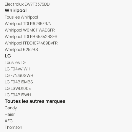
Electrolux EW7T3375DD
Whirlpool
Tous les Whirlpool
Whirlpool TDLR6235FR/N
Whirlpool W0M011WADSFR
Whirlpool TDLRB65342BSFR
Whirlpool FFDD1074489BVFR
Whirlpool 6252BS
LG
Tous les LG
LG F94V41WH
LG F74J60SWH
LG F94B15MBS
LG LSWD100E
LG F94B15WH
Toutes les autres marques
Candy
Haier
AEG
Thomson