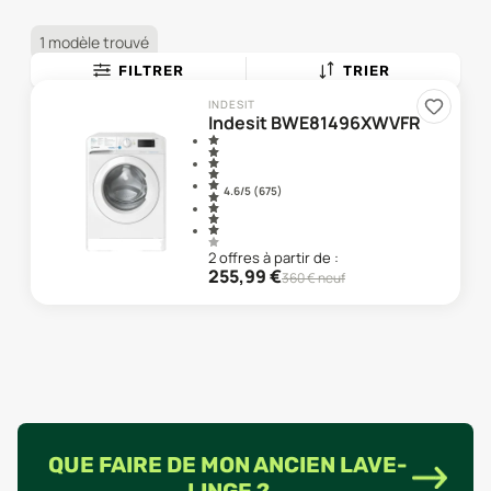
1 modèle trouvé
FILTRER
TRIER
INDESIT
Indesit BWE81496XWVFR
4.6
/5 (
675
)
2
offre
s
à partir de :
255,99
€
360
€ neuf
QUE FAIRE DE MON ANCIEN LAVE-
LINGE ?