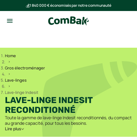
💰
1 840 000 € économisés par notre communauté
🌍
Ensemble, nous avons évité l'émission de 293 tonnes de CO₂
Home
Gros électroménager
Lave-linges
Lave-linge Indesit
LAVE-LINGE INDESIT
RECONDITIONNÉ
Toute la gamme de lave-linge Indesit reconditionnés, du compact
au grande capacité, pour tous les besoins.
Lire plus