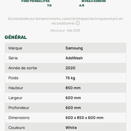
FONCTIONNALITÉS
NIVEAU SONORE
7.0
6.8
Scores basés sur les benchmarks, caractéristiques techniques et prix en
reconditionné.
Mis à jour :
Mai 2026
GÉNÉRAL
Marque
Samsung
Série
AddWash
Année de sortie
2020
Poids
76 kg
Hauteur
850 mm
Largeur
600 mm
Profondeur
600 mm
Dimensions
600 x 850 x 600 mm
Couleurs
White