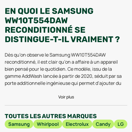
EN QUOI LE SAMSUNG
WW10T554DAW
RECONDITIONNÉ SE
DISTINGUE-T-IL VRAIMENT ?
Dès qu’on observe le Samsung WW10T554DAW
reconditionné, il est clair qu’on a affaire à un appareil
bien pensé pour le quotidien. Ce modèle, issu de la
gamme AddWash lancée à partir de 2020, séduit par sa
porte additionnelle ingénieuse qui permet d’ajouter du
linge oublié même en plein cycle. Si vous êtes du genre
distrait, voilà un petit détail qui change tout ! Les tests
Voir plus
réalisés en 2025 montrent que ce système continue de
fonctionner à merveille, même après plusieurs années
TOUTES LES AUTRES MARQUES
d’utilisation, preuve de la robustesse de la conception
Samsung
Whirlpool
Electrolux
Candy
LG
Samsung. Son tambour spacieux offre une capacité