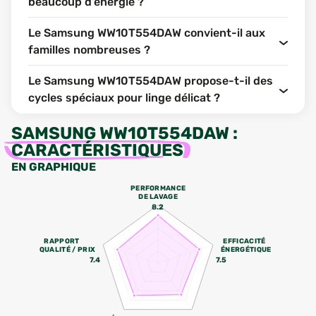
beaucoup d’énergie ?
Le Samsung WW10T554DAW convient-il aux
familles nombreuses ?
Le Samsung WW10T554DAW propose-t-il des
cycles spéciaux pour linge délicat ?
SAMSUNG WW10T554DAW
:
CARACTÉRISTIQUES
EN GRAPHIQUE
PERFORMANCE
DE LAVAGE
8.2
RAPPORT
EFFICACITÉ
QUALITÉ / PRIX
ÉNERGÉTIQUE
7.4
7.5