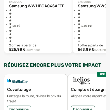
SAMSUNG
SAMSUNG
Samsung WW11BGA046AEEF
Samsung WW90
5
/5 (
1
)
4.3
/5 (
12
)
2
offre
s
à partir de :
1
offre
à partir de :
525,99
€
543,99
€
900
€ neuf
629
€ neuf
RÉDUISEZ ENCORE PLUS VOTRE IMPACT
1ER MO
Covoiturage
Compte et épargne
Partagez la route, divisez le prix du
Alignez votre argent et v
trajet
Découvrir
→
Découvrir
→