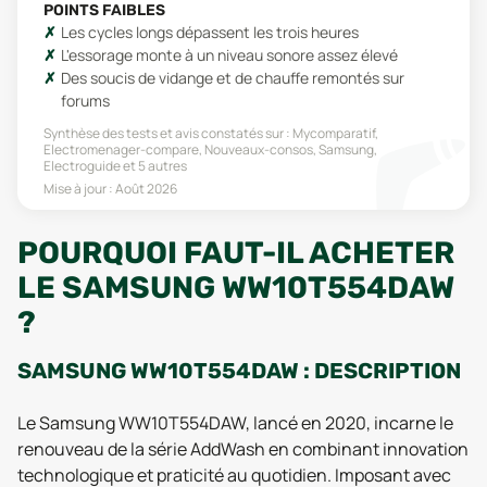
POINTS FAIBLES
Les cycles longs dépassent les trois heures
L'essorage monte à un niveau sonore assez élevé
Des soucis de vidange et de chauffe remontés sur
forums
Synthèse des tests et avis constatés sur :
Mycomparatif,
Electromenager-compare, Nouveaux-consos, Samsung,
Electroguide
et 5 autres
Mise à jour :
Août 2026
POURQUOI FAUT-IL ACHETER
LE SAMSUNG WW10T554DAW
?
SAMSUNG WW10T554DAW : DESCRIPTION
Le Samsung WW10T554DAW, lancé en 2020, incarne le
renouveau de la série AddWash en combinant innovation
technologique et praticité au quotidien. Imposant avec