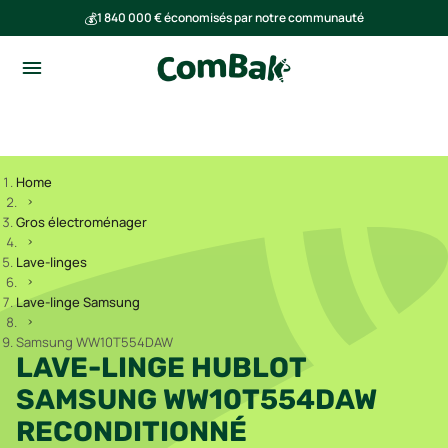
💰
1 840 000 € économisés par notre communauté
🌍
Ensemble, nous avons évité l'émission de 293 tonnes de CO₂
Home
Gros électroménager
Lave-linges
Lave-linge Samsung
Samsung WW10T554DAW
LAVE-LINGE HUBLOT
SAMSUNG WW10T554DAW
RECONDITIONNÉ