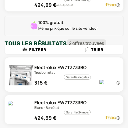
424,99
€
489
€ neuf
100% gratuit
Même prix que sur le site vendeur
TOUS LES RÉSULTATS
2
offre
s
trouvée
s
FILTRER
TRIER
Electrolux EW7T3733BO
Très bon état
Garanties légales
315
€
Electrolux EW7T3733BO
Blanc - Bon état
Garantie 24 mois
424,99
€