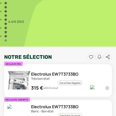
4.4
/5 (
341
)
NOTRE SÉLECTION
MEILLEUR PRIX
Electrolux EW7T3733BO
Très bon état
Garanties légales
315
€
489
€ neuf
MEILLEURE GARANTIE
Electrolux EW7T3733BO
Blanc - Bon état
Garantie 24 mois