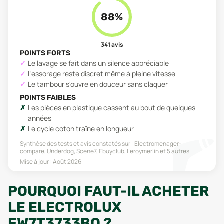
88
%
341
avis
POINTS FORTS
Le lavage se fait dans un silence appréciable
L'essorage reste discret même à pleine vitesse
Le tambour s'ouvre en douceur sans claquer
POINTS FAIBLES
Les pièces en plastique cassent au bout de quelques
années
Le cycle coton traîne en longueur
Synthèse des tests et avis constatés sur :
Electromenager-
compare, Underdog, Scene7, Ebuyclub, Leroymerlin
et 5 autres
Mise à jour :
Août 2026
POURQUOI FAUT-IL ACHETER
LE ELECTROLUX
EW7T3733BO ?