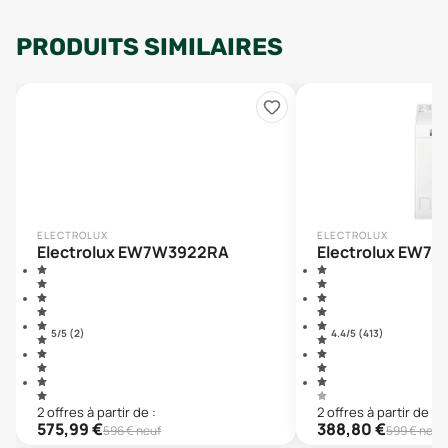
PRODUITS SIMILAIRES
ELECTROLUX
ELECTROLUX
Electrolux EW7W3922RA
Electrolux EW7T
5
/5 (
2
)
4.4
/5 (
413
)
2
offre
s
à partir de :
2
offre
s
à partir de :
575,99
€
388,80
€
596
€ neuf
599
€ neuf