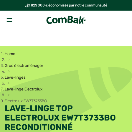
💰
1 829 000 € économisés par notre communauté
🌍
Ensemble, nous avons évité l'émission de 291 tonnes de CO₂
Home
Gros électroménager
Lave-linges
Lave-linge Electrolux
Electrolux EW7T3733BO
LAVE-LINGE TOP
ELECTROLUX EW7T3733BO
RECONDITIONNÉ