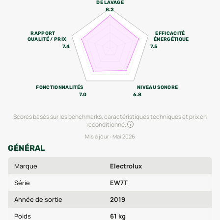
DE LAVAGE
8.2
RAPPORT
EFFICACITÉ
QUALITÉ / PRIX
ÉNERGÉTIQUE
7.4
7.5
FONCTIONNALITÉS
NIVEAU SONORE
7.0
6.8
Scores basés sur les benchmarks, caractéristiques techniques et prix en
reconditionné.
Mis à jour :
Mai 2026
GÉNÉRAL
Marque
Electrolux
Série
EW7T
Année de sortie
2019
Poids
61 kg