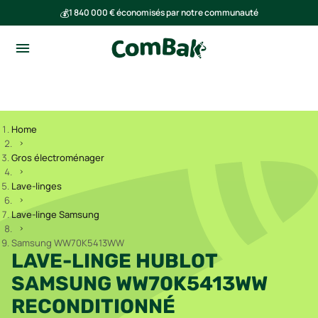
💰
1 840 000 € économisés par notre communauté
🌍
Ensemble, nous avons évité l'émission de 293 tonnes de CO₂
Home
Gros électroménager
Lave-linges
Lave-linge Samsung
Samsung WW70K5413WW
LAVE-LINGE HUBLOT
SAMSUNG WW70K5413WW
RECONDITIONNÉ