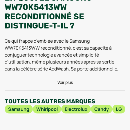
WW70K5413WW
RECONDITIONNÉ SE
DISTINGUE-T-IL ?
Ce qui frappe d’emblée avec le Samsung
WW70K5413WW reconditionné, c’est sa capacité à
conjuguer technologie avancée et simplicité
d’utilisation, même plusieurs années après sa sortie
dans la célèbre série AddWash. Sa porte additionnelle,
véritable signature de la gamme, séduit toujours autant :
elle permet d’ajouter du linge oublié en cours de cycle,
Voir plus
un détail qui fait la différence au quotidien, surtout
quand on est du genre tête en l’air. Les retours les plus
TOUTES LES AUTRES MARQUES
récents saluent la robustesse du système AddWash, qui
Samsung
Whirlpool
Electrolux
Candy
LG
conserve une étanchéité et une praticité intactes, même
après reconditionnement (tests menés début 2025). Cet
atout s’allie à des dimensions bien pensées, avec 85 cm