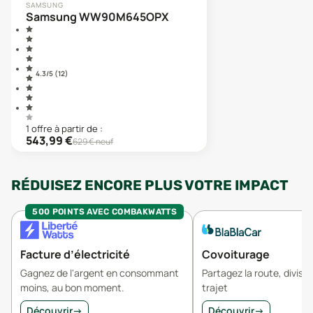
SAMSUNG
Samsung WW90M645OPX
4.3
/5 (
12
)
1
offre
à partir de :
543,99
€
629
€ neuf
RÉDUISEZ ENCORE PLUS VOTRE IMPACT
500 POINTS AVEC COMBAKWATTS
Facture d’électricité
Covoiturage
Gagnez de l'argent en consommant
Partagez la route, divisez
moins, au bon moment.
trajet
Découvrir
→
Découvrir
→