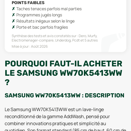
POINTS FAIBLES
Taches tenaces parfois mal parties
Programmes jugés longs
Résultats inégaux selon le linge
Porte et bac parfois fragiles
Synthèse des tests et avis constatés sur :
Dero, Murfy,
Electromenager-compare, Underdog, Pcdt
et 5 autres
Mise à jour :
Août 2026
POURQUOI FAUT-IL ACHETER
LE SAMSUNG WW70K5413WW
?
SAMSUNG WW70K5413WW : DESCRIPTION
Le Samsung WW70K5413WW est un lave-linge
reconditionné de la gamme AddWash, pensé pour
combiner innovations pratiques et simplicité au
quotidien. Son format standard (85 cm de haut, 60 cm de