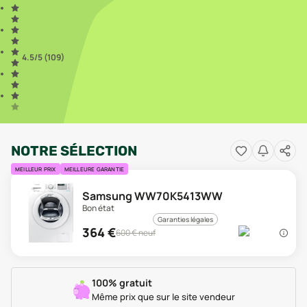
4.5
/5 (
109
)
NOTRE SÉLECTION
MEILLEUR PRIX
MEILLEURE GARANTIE
Samsung WW70K5413WW
Bon état
Garanties légales
364
€
600
€ neuf
100% gratuit
Même prix que sur le site vendeur