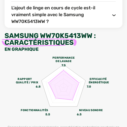
L’ajout de linge en cours de cycle est-il
vraiment simple avec le Samsung
WW70K5413WW ?
SAMSUNG WW70K5413WW
:
CARACTÉRISTIQUES
EN GRAPHIQUE
PERFORMANCE
DE LAVAGE
7.5
RAPPORT
EFFICACITÉ
QUALITÉ / PRIX
ÉNERGÉTIQUE
6.8
7.0
FONCTIONNALITÉS
NIVEAU SONORE
5.5
6.5