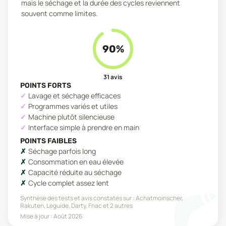
mais le séchage et la durée des cycles reviennent
souvent comme limites.
90
%
31
avis
POINTS FORTS
Lavage et séchage efficaces
Programmes variés et utiles
Machine plutôt silencieuse
Interface simple à prendre en main
POINTS FAIBLES
Séchage parfois long
Consommation en eau élevée
Capacité réduite au séchage
Cycle complet assez lent
Synthèse des tests et avis constatés sur :
Achatmoinscher,
Rakuten, Leguide, Darty, Fnac
et 2 autres
Mise à jour :
Août 2026