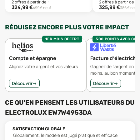
2
offre
s
à partir de :
2
offre
s
à partir de :
324,99
€
325,99
€
499
€ neuf
386
€ neuf
RÉDUISEZ ENCORE PLUS VOTRE IMPACT
1ER MOIS OFFERT
500 POINTS AVEC CO
Compte et épargne
Facture d’électricité
Alignez votre argent et vos valeurs
Gagnez de l'argent en 
moins, au bon moment.
Découvrir
→
Découvrir
→
CE QU'EN PENSENT LES UTILISATEURS
DU
ELECTROLUX EW7W4953DA
SATISFACTION GLOBALE
Globalement, le modèle est jugé pratique et efficace,