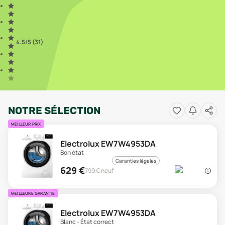
4.5
/5 (
31
)
NOTRE SÉLECTION
MEILLEUR PRIX
Electrolux EW7W4953DA
Bon état
Garanties légales
629
€
799
€ neuf
MEILLEURE GARANTIE
Electrolux EW7W4953DA
Blanc - État correct