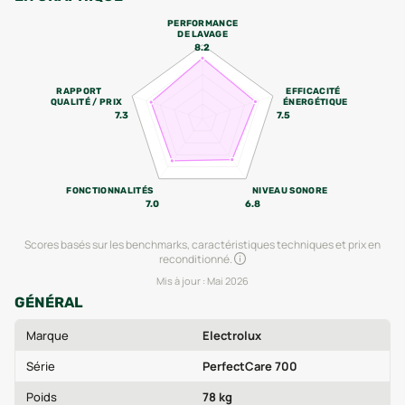
PERFORMANCE
DE LAVAGE
8.2
RAPPORT
EFFICACITÉ
QUALITÉ / PRIX
ÉNERGÉTIQUE
7.3
7.5
FONCTIONNALITÉS
NIVEAU SONORE
7.0
6.8
Scores basés sur les benchmarks, caractéristiques techniques et prix en
reconditionné.
Mis à jour :
Mai 2026
GÉNÉRAL
Marque
Electrolux
Série
PerfectCare 700
Poids
78 kg