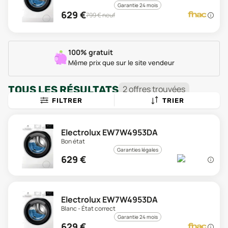
Garantie 24 mois
629
€
799
€ neuf
100% gratuit
Même prix que sur le site vendeur
TOUS LES RÉSULTATS
2
offre
s
trouvée
s
FILTRER
TRIER
Electrolux EW7W4953DA
Bon état
Garanties légales
629
€
Electrolux EW7W4953DA
Blanc - État correct
Garantie 24 mois
629
€