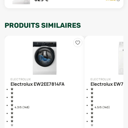
PRODUITS SIMILAIRES
ELECTROLUX
ELECTROLUX
Electrolux EW2EE7814FA
Electrolux EW7T
4.3
/5 (
148
)
4.5
/5 (
140
)