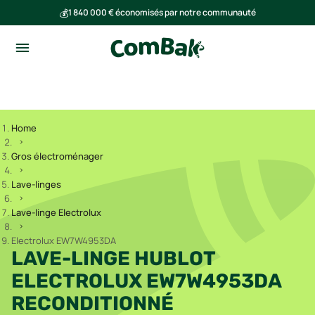
💰
1 840 000 € économisés par notre communauté
🌍
Ensemble, nous avons évité l'émission de 293 tonnes de CO₂
Home
Gros électroménager
Lave-linges
Lave-linge Electrolux
Electrolux EW7W4953DA
LAVE-LINGE HUBLOT
ELECTROLUX EW7W4953DA
RECONDITIONNÉ