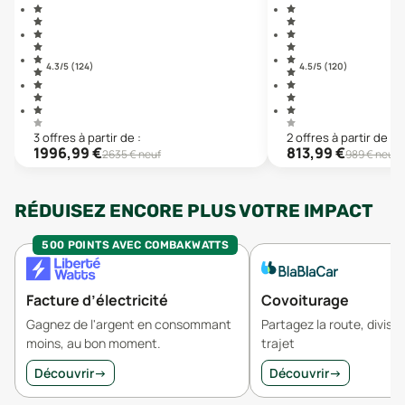
4.3
/5 (
124
)
4.5
/5 (
120
)
3
offre
s
à partir de :
2
offre
s
à partir de :
1996,99
€
813,99
€
2635
€ neuf
989
€ neuf
RÉDUISEZ ENCORE PLUS VOTRE IMPACT
500 POINTS AVEC COMBAKWATTS
Facture d’électricité
Covoiturage
Gagnez de l'argent en consommant
Partagez la route, divisez
moins, au bon moment.
trajet
Découvrir
→
Découvrir
→