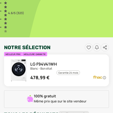
4.6
/5 (
323
)
NOTRE SÉLECTION
MEILLEUR PRIX
MEILLEURE GARANTIE
LG F94V41WH
Blanc - Bon état
Garantie 24 mois
478,99
€
100% gratuit
Même prix que sur le site vendeur