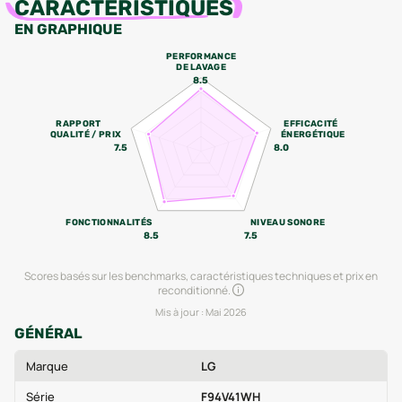
CARACTÉRISTIQUES
EN GRAPHIQUE
PERFORMANCE
DE LAVAGE
8.5
RAPPORT
EFFICACITÉ
QUALITÉ / PRIX
ÉNERGÉTIQUE
7.5
8.0
FONCTIONNALITÉS
NIVEAU SONORE
8.5
7.5
Scores basés sur les benchmarks, caractéristiques techniques et prix en
reconditionné.
Mis à jour :
Mai 2026
GÉNÉRAL
Marque
LG
Série
F94V41WH