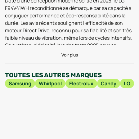
Doté d’une conception moderne sortie en 2023, le LG
F94V41WH reconditionné se démarque par sa capacité à
conjuguer performance et éco-responsabilité dans la
durée. Les avis récents soulignent l’efficacité de son
moteur Direct Drive, reconnu pour sa fiabilité et son très
faible niveau de vibration, même lors de cycles intensifs.
Ce système, plébiscité lors des tests 2025 pour sa
robustesse, s’associe à une cuve spacieuse
Voir plus
parfaitement pensée pour les familles actives : malgré
ses dimensions compactes (85 cm de haut pour
TOUTES LES AUTRES MARQUES
seulement 60 cm de large), il accueille sans souci
d’importants volumes de linge lors de chaque lavage,
Samsung
Whirlpool
Electrolux
Candy
LG
tout en s’intégrant dans la plupart des salles de bain
modernes. Sa profondeur de 56,5 cm permet aussi une
installation facilitée, y compris dans des espaces
restreints, sans sacrifier à la capacité ou au confort
d’utilisation.
En pratique, les utilisateurs de 2026 rapportent que le LG