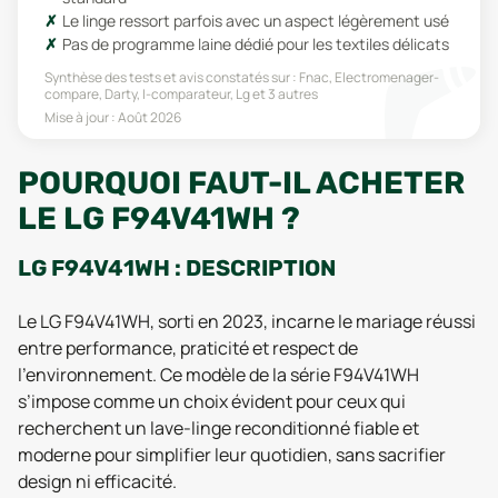
Le linge ressort parfois avec un aspect légèrement usé
Pas de programme laine dédié pour les textiles délicats
Synthèse des tests et avis constatés sur :
Fnac, Electromenager-
compare, Darty, I-comparateur, Lg
et 3 autres
Mise à jour :
Août 2026
POURQUOI FAUT-IL ACHETER
LE LG F94V41WH ?
LG F94V41WH : DESCRIPTION
Le LG F94V41WH, sorti en 2023, incarne le mariage réussi
entre performance, praticité et respect de
l’environnement. Ce modèle de la série F94V41WH
s’impose comme un choix évident pour ceux qui
recherchent un lave-linge reconditionné fiable et
moderne pour simplifier leur quotidien, sans sacrifier
design ni efficacité.