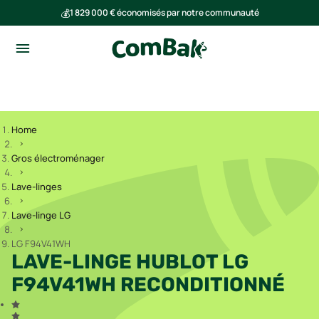
💰
1 829 000 € économisés par notre communauté
🌍
Ensemble, nous avons évité l'émission de 291 tonnes de CO₂
Home
Gros électroménager
Lave-linges
Lave-linge LG
LG F94V41WH
LAVE-LINGE HUBLOT LG
F94V41WH RECONDITIONNÉ