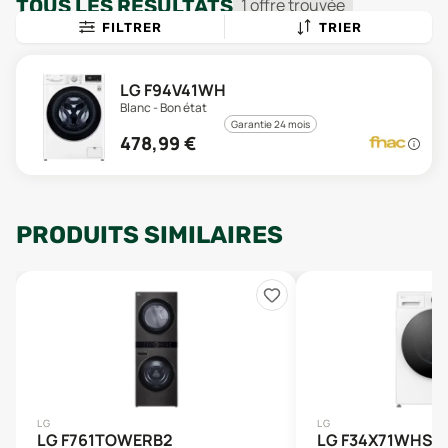
TOUS LES RÉSULTATS
1
offre
trouvée
FILTRER
TRIER
LG F94V41WH
Blanc - Bon état
Garantie 24 mois
478,99
€
PRODUITS SIMILAIRES
LG
LG
LG F761TOWERB2
LG F34X71WHST