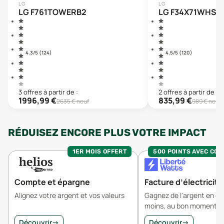
LG
LG
LG F761TOWERB2
LG F34X71WHST
4.3
/5 (
124
)
4.5
/5 (
120
)
3
offre
s
à partir de :
2
offre
s
à partir de :
1996,99
€
835,99
€
2635
€ neuf
989
€ neuf
RÉDUISEZ ENCORE PLUS VOTRE IMPACT
1ER MOIS OFFERT
500 POINTS AVEC CO
Compte et épargne
Facture d’électricité
Alignez votre argent et vos valeurs
Gagnez de l'argent en 
moins, au bon moment.
Découvrir
→
Découvrir
→