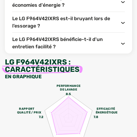
économies d'énergie ?
Le LG F964V42IXRS est-il bruyant lors de
l’essorage ?
Le LG F964V42IXRS bénéficie-t-il d'un
entretien facilité ?
LG F964V42IXRS
:
CARACTÉRISTIQUES
EN GRAPHIQUE
PERFORMANCE
DE LAVAGE
8.5
RAPPORT
EFFICACITÉ
QUALITÉ / PRIX
ÉNERGÉTIQUE
7.2
7.8