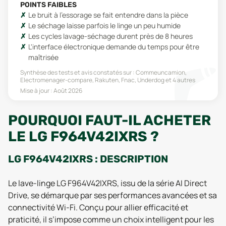
POINTS FAIBLES
Le bruit à l'essorage se fait entendre dans la pièce
Le séchage laisse parfois le linge un peu humide
Les cycles lavage-séchage durent près de 8 heures
L'interface électronique demande du temps pour être
maîtrisée
Synthèse des tests et avis constatés sur :
Commeuncamion,
Electromenager-compare, Rakuten, Fnac, Underdog
et 4 autres
Mise à jour :
Août 2026
POURQUOI FAUT-IL ACHETER
LE LG F964V42IXRS ?
LG F964V42IXRS : DESCRIPTION
Le lave-linge LG F964V42IXRS, issu de la série AI Direct
Drive, se démarque par ses performances avancées et sa
connectivité Wi-Fi. Conçu pour allier efficacité et
praticité, il s’impose comme un choix intelligent pour les