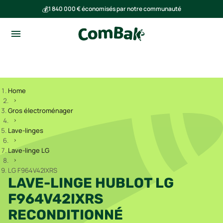
💰
1 840 000 € économisés par notre communauté
🌍
Ensemble, nous avons évité l'émission de 293 tonnes de CO₂
Home
Gros électroménager
Lave-linges
Lave-linge LG
LG F964V42IXRS
LAVE-LINGE HUBLOT LG
F964V42IXRS
RECONDITIONNÉ