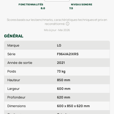
FONCTIONNALITÉS
NIVEAU SONORE
8.0
7.5
Scores basés sur les benchmarks, caractéristiques techniques et prix en
reconditionné.
Mis à jour :
Mai 2026
GÉNÉRAL
Marque
LG
Série
F964V42IXRS
Année de sortie
2021
Poids
73 kg
Hauteur
850 mm
Largeur
600 mm
Profondeur
620 mm
Dimensions
600 x 850 x 620 mm