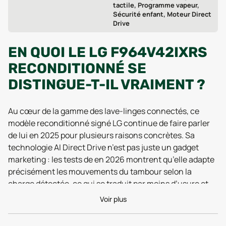
tactile, Programme vapeur,
Sécurité enfant, Moteur Direct
Drive
EN QUOI LE LG F964V42IXRS
RECONDITIONNÉ SE
DISTINGUE-T-IL VRAIMENT ?
Au cœur de la gamme des lave-linges connectés, ce
modèle reconditionné signé LG continue de faire parler
de lui en 2025 pour plusieurs raisons concrètes. Sa
technologie AI Direct Drive n’est pas juste un gadget
marketing : les tests de en 2026 montrent qu’elle adapte
précisément les mouvements du tambour selon la
charge détectée, ce qui se traduit par moins d’usure et
de consommation d’énergie, même après un
Voir plus
reconditionnement. Cela veut dire que le LG
F964V42IXRS reconditionné reste dans le peloton de tête