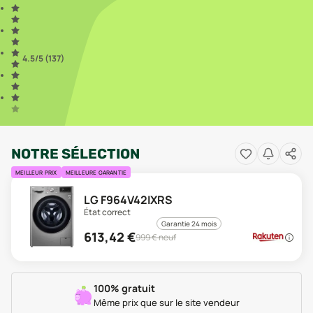
4.5
/5 (
137
)
NOTRE SÉLECTION
MEILLEUR PRIX
MEILLEURE GARANTIE
LG F964V42IXRS
État correct
Garantie 24 mois
613,42
€
999
€ neuf
100% gratuit
Même prix que sur le site vendeur