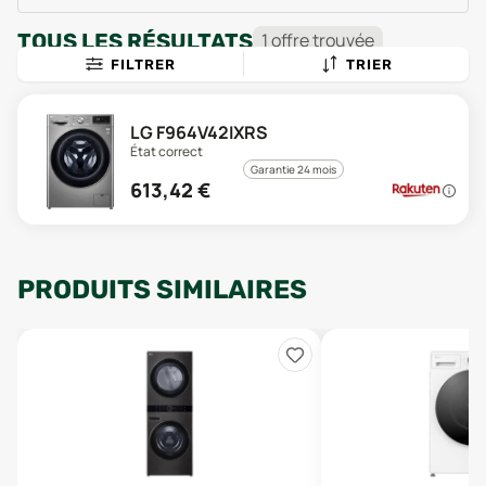
TOUS LES RÉSULTATS
1
offre
trouvée
FILTRER
TRIER
LG F964V42IXRS
État correct
Garantie 24 mois
613,42
€
PRODUITS SIMILAIRES