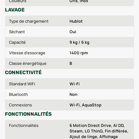
Couleurs
Gris, Inox
LAVAGE
Type de chargement
Hublot
Séchant
Oui
Capacité
9 kg / 6 kg
Vitesse d'essorage
1400 rpm
Classe énergétique
B
CONNECTIVITÉ
Standard WiFi
Wi‑Fi
Bluetooth
Non
Connexions
Wi‑Fi, AquaStop
FONCTIONNALITÉS
Fonctionnalités
6 Motion Direct Drive, AI DD,
Steam, LG ThinQ, Fin différée,
Ajout de linge, Affichage